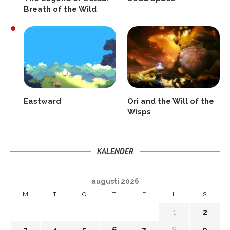
Breath of the Wild
Eastward
Ori and the Will of the
Wisps
KALENDER
augusti 2026
M
T
O
T
F
L
S
1
2
3
4
5
6
7
8
9