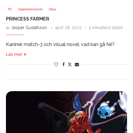
PC
Spelrecensioner
Xbox
PRINCESS FARMER
av
Jesper Gustafsson
april 28, 2022
5 minut(ers) lästid
Kaniner, match-3 och visual novel, vad kan gå fel?
Läs mer