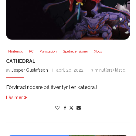
Nintendo
PC
Playstation
Spelrecensioner
Xbox
CATHEDRAL
av
Jesper Gustafsson
april 20, 2022
3 minut(ers) lästid
Förvirrad riddare på äventyr i en katedral!
Läs mer