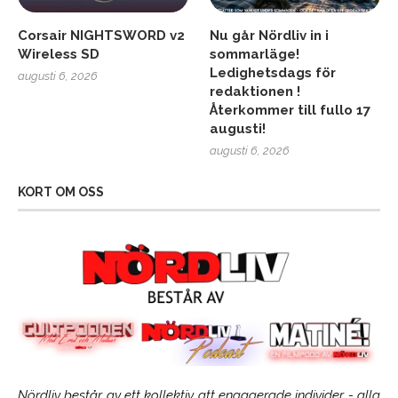
Corsair NIGHTSWORD v2
Nu går Nördliv in i
Wireless SD
sommarläge!
Ledighetsdags för
augusti 6, 2026
redaktionen !
Återkommer till fullo 17
augusti!
augusti 6, 2026
KORT OM OSS
Nördliv består av ett kollektiv att engagerade individer - alla