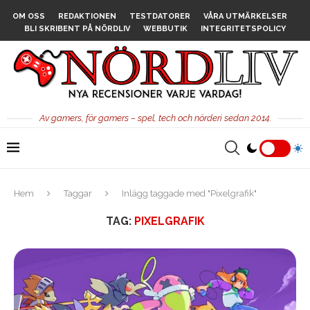
OM OSS
REDAKTIONEN
TESTDATORER
VÅRA UTMÄRKELSER
BLI SKRIBENT PÅ NÖRDLIV
WEBBUTIK
INTEGRITETSPOLICY
Av gamers, för gamers – spel, tech och nörderi sedan 2014.
Hem
Taggar
Inlägg taggade med "Pixelgrafik"
TAG:
PIXELGRAFIK