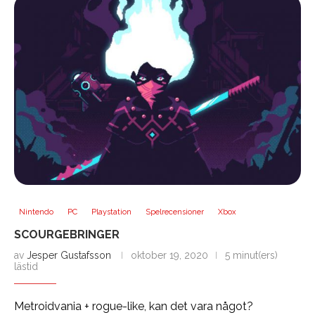
Nintendo
PC
Playstation
Spelrecensioner
Xbox
SCOURGEBRINGER
av
Jesper Gustafsson
oktober 19, 2020
5 minut(ers)
lästid
Metroidvania + rogue-like, kan det vara något?