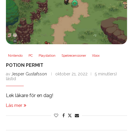
Nintendo
PC
Playstation
Spelrecensioner
Xbox
POTION PERMIT
av
Jesper Gustafsson
oktober 21, 2022
5 minut(ers)
lästid
Lek läkare för en dag!
Läs mer