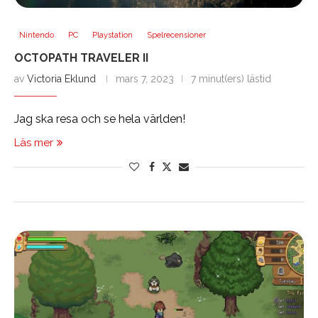
Nintendo
PC
Playstation
Spelrecensioner
OCTOPATH TRAVELER II
av
Victoria Eklund
mars 7, 2023
7 minut(ers) lästid
Jag ska resa och se hela världen!
Läs mer