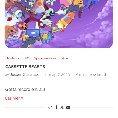
Nintendo
PC
Spelrecensioner
Xbox
CASSETTE BEASTS
av
Jesper Gustafsson
maj 17, 2023
5 minut(ers) lästid
Gotta record em’ all!
Läs mer