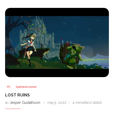
PC
Spelrecensioner
LOST RUINS
av
Jesper Gustafsson
maj 9, 2022
4 minut(ers) lästid