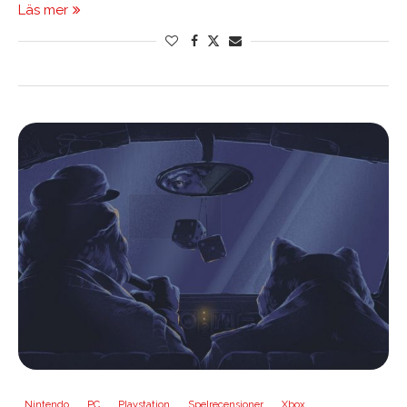
Läs mer
Nintendo
PC
Playstation
Spelrecensioner
Xbox