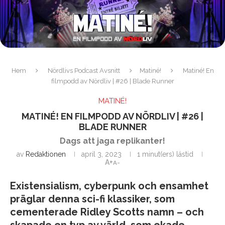
Hem
Nördlivs Podcast Avsnitt
Matiné!
Matiné! En
filmpodd av Nördliv | #26 | Blade Runner
MATINÉ!
MATINÉ! EN FILMPODD AV NÖRDLIV | #26 |
BLADE RUNNER
Dags att jaga replikanter!
av
Redaktionen
april 3, 2023
1 minut(ers) lästid
A+
A-
Existensialism, cyberpunk och ensamhet
präglar denna sci-fi klassiker, som
cementerade Ridley Scotts namn – och
skapade en typ av värld, som ekade