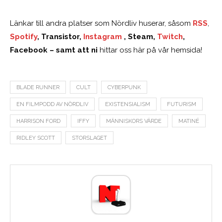
Länkar till andra platser som Nördliv huserar, såsom
RSS
,
Spotify
, Transistor,
Instagram
, Steam,
Twitch
,
Facebook – samt att ni
hittar oss här på vår hemsida!
BLADE RUNNER
CULT
CYBERPUNK
EN FILMPODD AV NÖRDLIV
EXISTENSIALISM
FUTURISM
HARRISON FORD
IFFY
MÄNNISKORS VÄRDE
MATINÉ
RIDLEY SCOTT
STORSLAGET