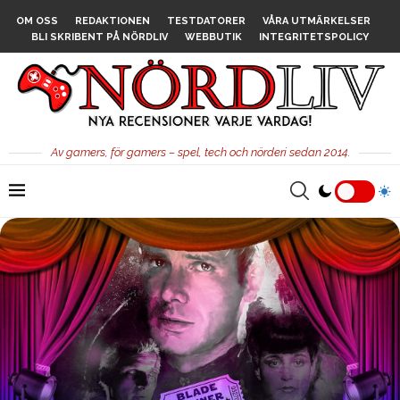
OM OSS
REDAKTIONEN
TESTDATORER
VÅRA UTMÄRKELSER
BLI SKRIBENT PÅ NÖRDLIV
WEBBUTIK
INTEGRITETSPOLICY
Av gamers, för gamers – spel, tech och nörderi sedan 2014.