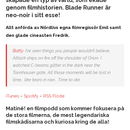
genom filmhistorien. Blade Runner är
neo-noir i sitt esse!
Allt anförda av Nördlivs egna filmregissör Emil samt
den glade cineasten Fredrik.
Batty
: I’ve seen things you people wouldn’t believe.
Attack ships on fire off the shoulder of Orion. I
watched C-beams glitter in the dark near the
Tannhauser gate. All those moments will be lost in
time… like tears in rain… Time to die.
iTunes
–
Spotify
–
RSS Flöde
Matiné! en filmpodd som kommer fokusera på
de stora filmerna, de mest legendariska
filmskådisarna och kuriosa kring de alla!