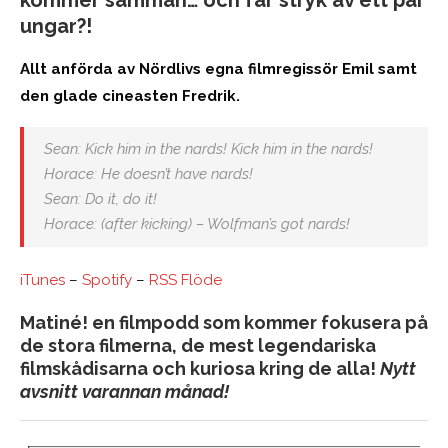
ungar?!
Allt anförda av Nördlivs egna filmregissör Emil samt
den glade cineasten Fredrik.
Sean:
Kick him in the nards! Kick him in the nards!
Horace:
He doesn’t have nards!
Sean:
Do it, do it!
Horace:
(after kicking) – Wolfman’s got nards!
iTunes
–
Spotify
–
RSS Flöde
Matiné! en filmpodd som kommer fokusera på
de stora filmerna, de mest legendariska
filmskådisarna och kuriosa kring de alla!
Nytt
avsnitt varannan månad!