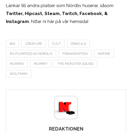
Länkar till andra platser som Nördliv huserar, såsom
Twitter, Hipcast, Steam, Twitch, Facebook, &
Instagram
, hittar ni här på vår hemsida!
80S
CREATURE
CULT
DRACULA
EN FILMPODD AV NÖRDLIV
FRANKENSTEIN
MATINÉ
MUMIEN
MUMMY
THE MONSTER SQUAD
WOLFMAN
REDAKTIONEN