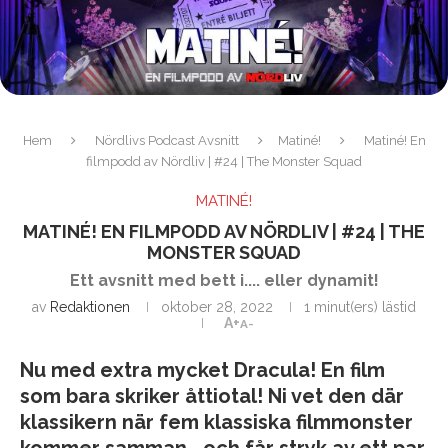
Hem
Nördlivs Podcast Avsnitt
Matiné!
Matiné! En
filmpodd av Nördliv | #24 | The Monster Squad
MATINÉ!
MATINÉ! EN FILMPODD AV NÖRDLIV | #24 | THE
MONSTER SQUAD
Ett avsnitt med bett i.... eller dynamit!
av
Redaktionen
oktober 28, 2022
1 minut(ers) lästid
A+
A-
Nu med extra mycket Dracula! En film
som bara skriker åttiotal! Ni vet den där
klassikern när fem klassiska filmmonster
kommer samman… och får stryk av ett par