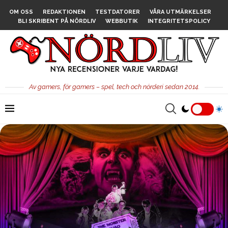
OM OSS
REDAKTIONEN
TESTDATORER
VÅRA UTMÄRKELSER
BLI SKRIBENT PÅ NÖRDLIV
WEBBUTIK
INTEGRITETSPOLICY
Av gamers, för gamers – spel, tech och nörderi sedan 2014.