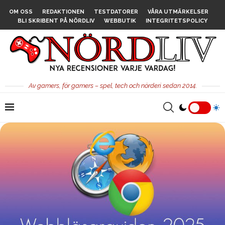
OM OSS
REDAKTIONEN
TESTDATORER
VÅRA UTMÄRKELSER
BLI SKRIBENT PÅ NÖRDLIV
WEBBUTIK
INTEGRITETSPOLICY
Av gamers, för gamers – spel, tech och nörderi sedan 2014.