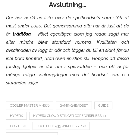
Avslutning…
Där har ni då en lista över de spelheadsets som stått ut
mest under 2020. Det gemensamma alla har är just att de
är
trådlösa
– vilket egentligen (som jag redan sagt) mer
eller mindre blivit standard numera. Kvaliteten och
avsaknaden av lagg är där och lägger du till en slant får du
inte bara komfort, utan även en skön stil. Hoppas att dessa
förslag hjälper er där ute i spelvärlden – och att ni får
många roliga spelomgångar med det headset som ni i
slutänden väljer.
COOLER MASTER MH670
GAMINGHEADSET
GUIDE
HYPERX
HYPERX CLOUD STINGER CORE WIRELESS 7.1
LOGITECH
LOGITECH G733 WIRELESS RGB