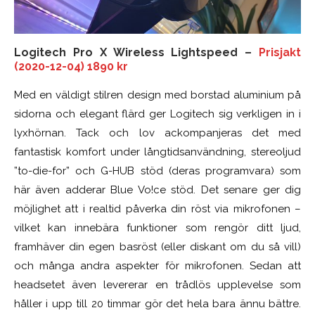
Logitech Pro X Wireless Lightspeed –
Prisjakt
(2020-12-04) 1890 kr
Med en väldigt stilren design med borstad aluminium på
sidorna och elegant flärd ger Logitech sig verkligen in i
lyxhörnan. Tack och lov ackompanjeras det med
fantastisk komfort under långtidsanvändning, stereoljud
”to-die-for” och G-HUB stöd (deras programvara) som
här även adderar Blue Vo!ce stöd. Det senare ger dig
möjlighet att i realtid påverka din röst via mikrofonen –
vilket kan innebära funktioner som rengör ditt ljud,
framhäver din egen basröst (eller diskant om du så vill)
och många andra aspekter för mikrofonen. Sedan att
headsetet även levererar en trådlös upplevelse som
håller i upp till 20 timmar gör det hela bara ännu bättre.