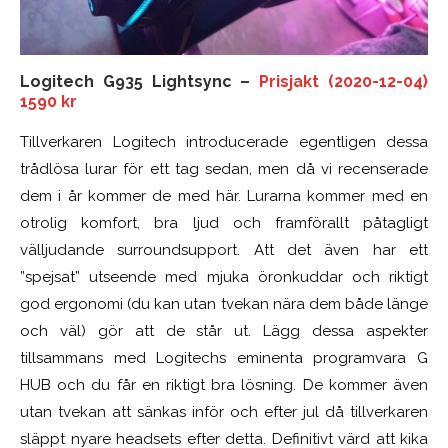
Logitech G935 Lightsync –
Prisjakt (2020-12-04)
1590 kr
Tillverkaren Logitech introducerade egentligen dessa
trådlösa lurar för ett tag sedan, men då vi recenserade
dem i år kommer de med här. Lurarna kommer med en
otrolig komfort, bra ljud och framförallt påtagligt
välljudande surroundsupport. Att det även har ett
”spejsat” utseende med mjuka öronkuddar och riktigt
god ergonomi (du kan utan tvekan nära dem både länge
och väl) gör att de står ut. Lägg dessa aspekter
tillsammans med Logitechs eminenta programvara G
HUB och du får en riktigt bra lösning. De kommer även
utan tvekan att sänkas inför och efter jul då tillverkaren
släppt nyare headsets efter detta. Definitivt värd att kika