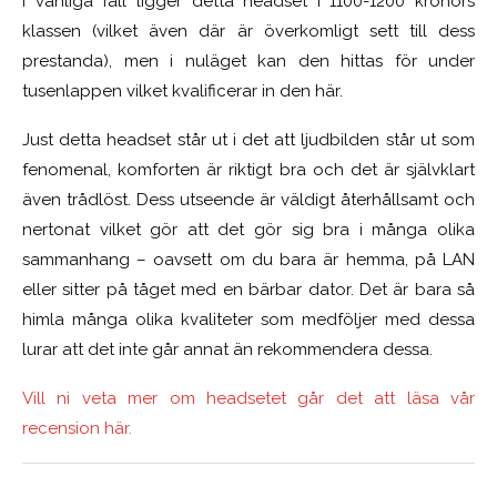
I vanliga fall ligger detta headset i 1100-1200 kronors
klassen (vilket även där är överkomligt sett till dess
prestanda), men i nuläget kan den hittas för under
tusenlappen vilket kvalificerar in den här.
Just detta headset står ut i det att ljudbilden står ut som
fenomenal, komforten är riktigt bra och det är självklart
även trådlöst. Dess utseende är väldigt återhållsamt och
nertonat vilket gör att det gör sig bra i många olika
sammanhang – oavsett om du bara är hemma, på LAN
eller sitter på tåget med en bärbar dator. Det är bara så
himla många olika kvaliteter som medföljer med dessa
lurar att det inte går annat än rekommendera dessa.
Vill ni veta mer om headsetet går det att läsa vår
recension här.