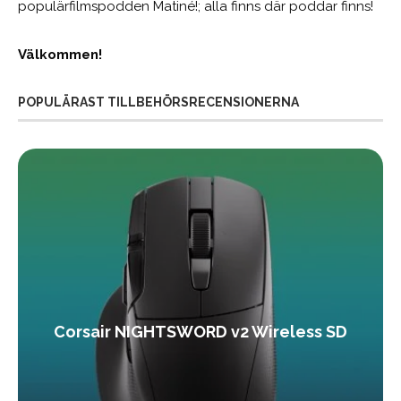
populärfilmspodden Matiné!; alla finns där poddar finns!
Välkommen!
POPULÄRAST TILLBEHÖRSRECENSIONERNA
Corsair NIGHTSWORD v2 Wireless SD