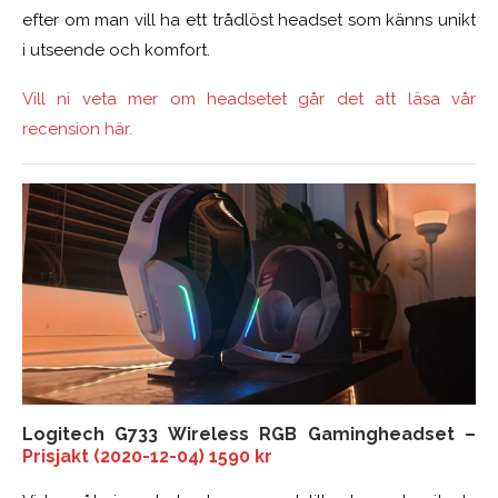
efter om man vill ha ett trådlöst headset som känns unikt
i utseende och komfort.
Vill ni veta mer om headsetet går det att läsa vår
recension här.
Logitech G733 Wireless RGB Gamingheadset –
Prisjakt (2020-12-04) 1590 kr