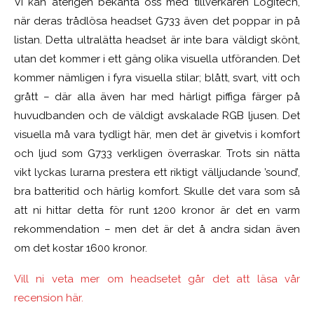
Vi kan återigen bekanta oss med tillverkaren Logitech,
när deras trådlösa headset G733 även det poppar in på
listan. Detta ultralätta headset är inte bara väldigt skönt,
utan det kommer i ett gäng olika visuella utföranden. Det
kommer nämligen i fyra visuella stilar; blått, svart, vitt och
grått – där alla även har med härligt piffiga färger på
huvudbanden och de väldigt avskalade RGB ljusen. Det
visuella må vara tydligt här, men det är givetvis i komfort
och ljud som G733 verkligen överraskar. Trots sin nätta
vikt lyckas lurarna prestera ett riktigt välljudande ’sound’,
bra batteritid och härlig komfort. Skulle det vara som så
att ni hittar detta för runt 1200 kronor är det en varm
rekommendation – men det är det å andra sidan även
om det kostar 1600 kronor.
Vill ni veta mer om headsetet går det att läsa vår
recension här.