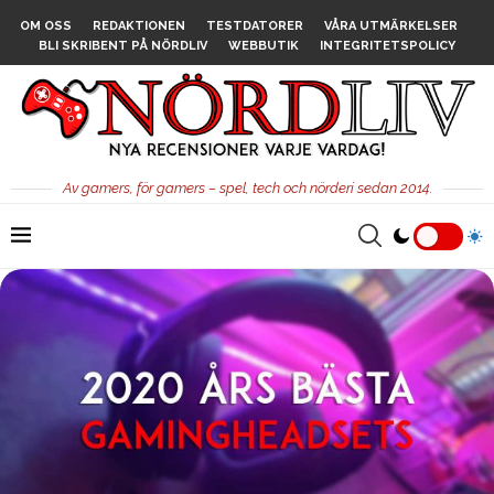
OM OSS
REDAKTIONEN
TESTDATORER
VÅRA UTMÄRKELSER
BLI SKRIBENT PÅ NÖRDLIV
WEBBUTIK
INTEGRITETSPOLICY
Av gamers, för gamers – spel, tech och nörderi sedan 2014.