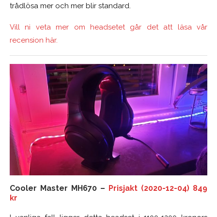
trådlösa mer och mer blir standard.
Vill ni veta mer om headsetet går det att läsa vår
recension här.
Cooler Master MH670 –
Prisjakt (2020-12-04) 849
kr