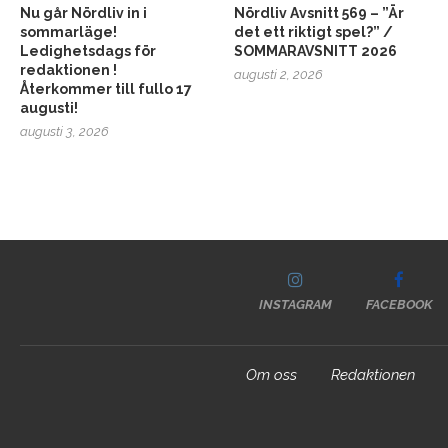
Nu går Nördliv in i
Nördliv Avsnitt 569 – ”Är
sommarläge!
det ett riktigt spel?” /
Ledighetsdags för
SOMMARAVSNITT 2026
redaktionen !
augusti 2, 2026
Återkommer till fullo 17
augusti!
augusti 3, 2026
INSTAGRAM
FACEBOOK
Om oss
Redaktionen