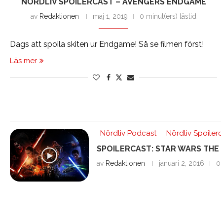
NÖRDLIV SPOILERCAST – AVENGERS ENDGAME
av
Redaktionen
maj 1, 2019
0 minut(ers) lästid
Dags att spoila skiten ur Endgame! Så se filmen först!
Läs mer
Nördliv Podcast
Nördliv Spoiler
SPOILERCAST: STAR WARS TH
av
Redaktionen
januari 2, 2016
0