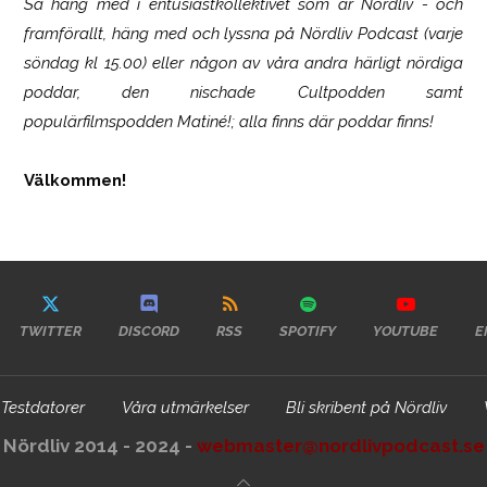
Så häng med i entusiastkollektivet som är
Nördliv
- och
framförallt, häng med och lyssna på Nördliv Podcast (varje
söndag kl 15.00) eller någon av våra andra härligt nördiga
poddar, den nischade Cultpodden samt
populärfilmspodden Matiné!; alla finns där poddar finns!
Välkommen!
TWITTER
DISCORD
RSS
SPOTIFY
YOUTUBE
E
Testdatorer
Våra utmärkelser
Bli skribent på Nördliv
Nördliv 2014 - 2024 -
webmaster@nordlivpodcast.se