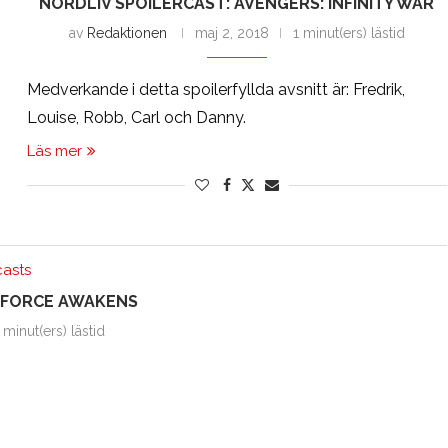
NÖRDLIV SPOILERCAST: AVENGERS: INFINITY WAR
av
Redaktionen
maj 2, 2018
1 minut(ers) lästid
Medverkande i detta spoilerfyllda avsnitt är: Fredrik,
Louise, Robb, Carl och Danny.
Läs mer
casts
E FORCE AWAKENS
 minut(ers) lästid