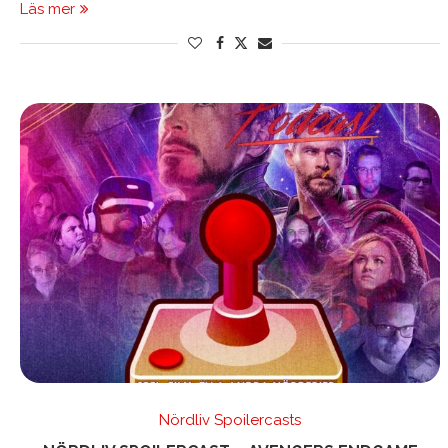
Läs mer
Nördliv Spoilercasts