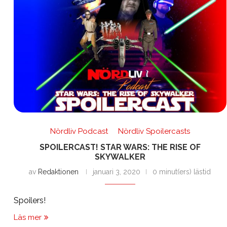
Nördliv Podcast
Nördliv Spoilercasts
SPOILERCAST! STAR WARS: THE RISE OF
SKYWALKER
av
Redaktionen
januari 3, 2020
0 minut(ers) lästid
Spoilers!
Läs mer