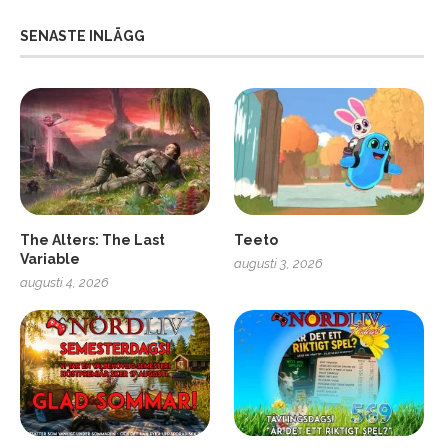
SENASTE INLÄGG
The Alters: The Last
Teeto
Variable
augusti 3, 2026
augusti 4, 2026
ro
SCUF Gaming Omega