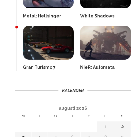
Metal: Hellsinger
White Shadows
Gran Turismo 7
NieR: Automata
KALENDER
augusti 2026
M
T
O
T
F
L
S
1
2