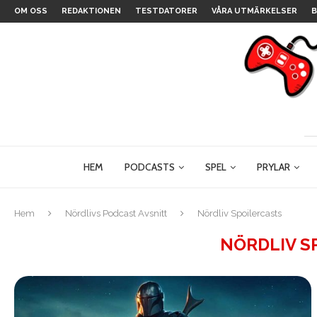
OM OSS
REDAKTIONEN
TESTDATORER
VÅRA UTMÄRKELSER
B
HEM
PODCASTS
SPEL
PRYLAR
Hem
Nördlivs Podcast Avsnitt
Nördliv Spoilercasts
NÖRDLIV S