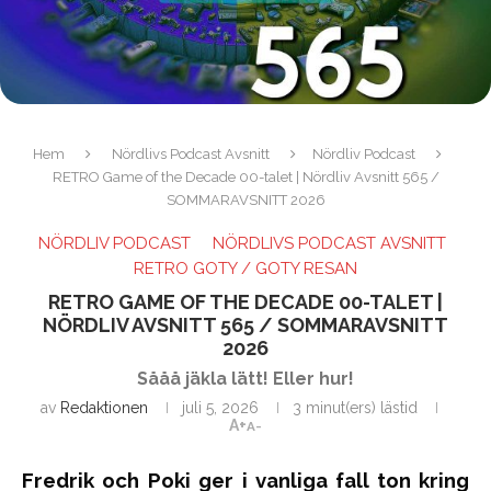
Hem
Nördlivs Podcast Avsnitt
Nördliv Podcast
RETRO Game of the Decade 00-talet | Nördliv Avsnitt 565 /
SOMMARAVSNITT 2026
NÖRDLIV PODCAST
NÖRDLIVS PODCAST AVSNITT
RETRO GOTY / GOTY RESAN
RETRO GAME OF THE DECADE 00-TALET |
NÖRDLIV AVSNITT 565 / SOMMARAVSNITT
2026
Sååå jäkla lätt! Eller hur!
av
Redaktionen
juli 5, 2026
3 minut(ers) lästid
A+
A-
Fredrik och Poki ger i vanliga fall ton kring