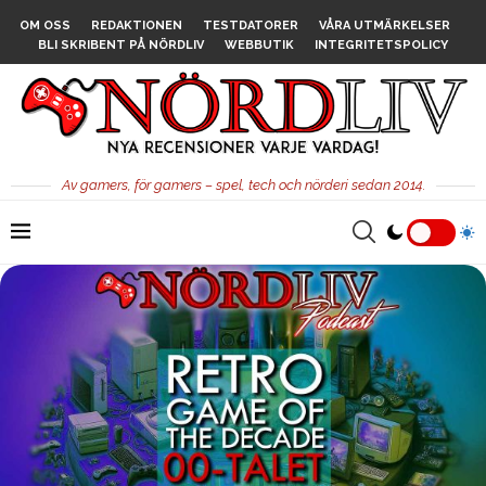
OM OSS
REDAKTIONEN
TESTDATORER
VÅRA UTMÄRKELSER
BLI SKRIBENT PÅ NÖRDLIV
WEBBUTIK
INTEGRITETSPOLICY
Av gamers, för gamers – spel, tech och nörderi sedan 2014.