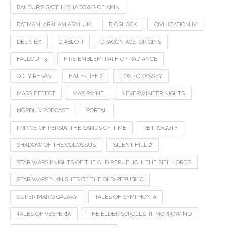
BALDUR’S GATE II: SHADOWS OF AMN
BATMAN: ARKHAM ASYLUM
BIOSHOCK
CIVILIZATION IV
DEUS EX
DIABLO II
DRAGON AGE: ORIGINS
FALLOUT 3
FIRE EMBLEM: PATH OF RADIANCE
GOTY RESAN
HALF-LIFE 2
LOST ODYSSEY
MASS EFFECT
MAX PAYNE
NEVERWINTER NIGHTS
NÖRDLIV PODCAST
PORTAL
PRINCE OF PERSIA: THE SANDS OF TIME
RETRO GOTY
SHADOW OF THE COLOSSUS
SILENT HILL 2
STAR WARS KNIGHTS OF THE OLD REPUBLIC II: THE SITH LORDS
STAR WARS™: KNIGHTS OF THE OLD REPUBLIC
SUPER MARIO GALAXY
TALES OF SYMPHONIA
TALES OF VESPERIA
THE ELDER SCROLLS III: MORROWIND