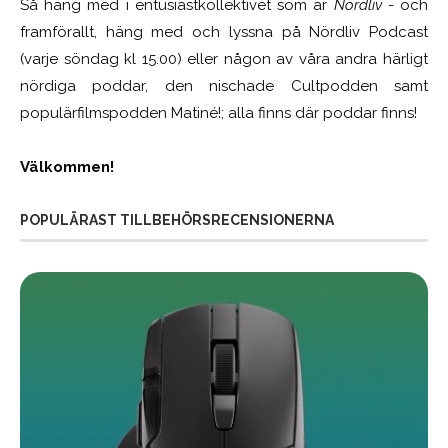
Så häng med i entusiastkollektivet som är
Nördliv
- och
framförallt, häng med och lyssna på Nördliv Podcast
(varje söndag kl 15.00) eller någon av våra andra härligt
nördiga poddar, den nischade Cultpodden samt
populärfilmspodden Matiné!; alla finns där poddar finns!
Välkommen!
POPULÄRAST TILLBEHÖRSRECENSIONERNA