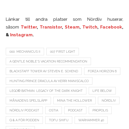
Länkar till andra platser som Nördliv huserar,
såsom
Twitter
,
Transistor
,
Steam
,
Twitch
,
Facebook
,
&
Instagram
.
000: MECHANICUS II
007 FIRST LIGHT
A GENTLE NOBLE'S VACATION RECOMMENDATION
BLACKSTAFF TOWER AV STEVEN E. SCHEND
FORZA HORIZON 6
HUNTING PRINCE DRACULA AV KERRI MANISCALCO
LEGO® BATMAN: LEGACY OF THE DARK KNIGHT
LIFE BELOW
MÅNADENS SPELSLÄPP
MINA THE HOLLOWER
NÖRDLIV
NÖRDLIV PODCAST
OSTIA
PODCAST
PROPOLIS
Q & A FÖR PODDEN
TOFU SHIFU
WARHAMMER 40