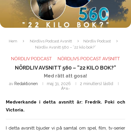
Hem
Nördlivs Podcast Avsnitt
Nördliv Podcast
Nördliv Avsnitt 560 – ”22 kilo bok?”
NÖRDLIV PODCAST
NÖRDLIVS PODCAST AVSNITT
NÖRDLIV AVSNITT 560 – ”22 KILO BOK?”
Med rätt att gosa!
av
Redaktionen
maj 31, 2026
2 minut(ers) lästid
A+
A-
Medverkande i detta avsnitt är: Fredrik. Poki och
Victoria.
I detta avsnitt bjuder vi på samtal om spel, film, tv-serier