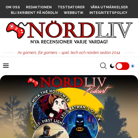
OM OSS
REDAKTIONEN
TESTDATORER
VÅRA UTMÄRKELSER
BLI SKRIBENT PÅ NÖRDLIV
WEBBUTIK
INTEGRITETSPOLICY
Av gamers, för gamers – spel, tech och nörderi sedan 2014.