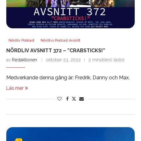
Nördliv Podcast
Nördlivs Podcast Avsnitt
NÖRDLIV AVSNITT 372 – ”CRABSTICKS!”
av
Redaktionen
oktober 23, 2022
2 minut(ers) lästid
Medverkande denna gång är: Fredrik, Danny och Max.
Läs mer