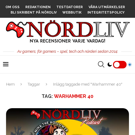
OM OSS
REDAKTIONEN
TESTDATORER
VÅRA UTMÄRKELSER
BLI SKRIBENT PÅ NÖRDLIV
WEBBUTIK
INTEGRITETSPOLICY
Av gamers, för gamers – spel, tech och nörderi sedan 2014.
Hem
Taggar
Inlägg taggade med "Warhammer 40"
TAG:
WARHAMMER 40