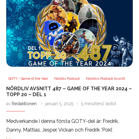
GOTY - Game of the Year
Nördliv Podcast
Nördlivs Podcast Avsnitt
NÖRDLIV AVSNITT 487 – GAME OF THE YEAR 2024 –
TOPP 20 – DEL 1
av
Redaktionen
januari 5, 2025
5 minut(ers) lästid
Medverkande i denna första GOTY-del är: Fredrik,
Danny, Mattias, Jesper, Vickan och Fredrik ’Poki’.