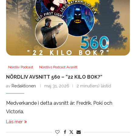
Nördliv Podcast
Nördlivs Podcast Avsnitt
NÖRDLIV AVSNITT 560 – ”22 KILO BOK?”
av
Redaktionen
maj 31, 2026
2 minut(ers) lästid
Medverkande i detta avsnitt är: Fredrik. Poki och
Victoria.
Läs mer