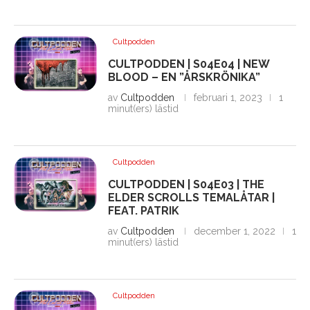
Cultpodden
CULTPODDEN | S04E04 | NEW
BLOOD – EN ”ÅRSKRÖNIKA”
av
Cultpodden
februari 1, 2023
1
minut(ers) lästid
Cultpodden
CULTPODDEN | S04E03 | THE
ELDER SCROLLS TEMALÅTAR |
FEAT. PATRIK
av
Cultpodden
december 1, 2022
1
minut(ers) lästid
Cultpodden