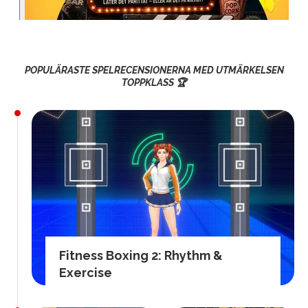
POPULÄRASTE SPELRECENSIONERNA MED UTMÄRKELSEN
TOPPKLASS 🏆
Fitness Boxing 2: Rhythm &
Exercise