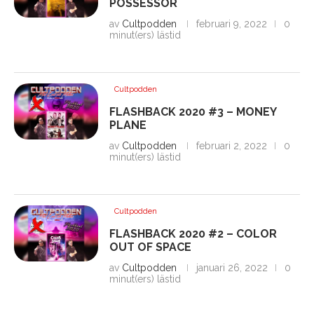
POSSESSOR
av
Cultpodden
februari 9, 2022
0
minut(ers) lästid
Cultpodden
FLASHBACK 2020 #3 – MONEY
PLANE
av
Cultpodden
februari 2, 2022
0
minut(ers) lästid
Cultpodden
FLASHBACK 2020 #2 – COLOR
OUT OF SPACE
av
Cultpodden
januari 26, 2022
0
minut(ers) lästid