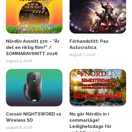
Nördliv Avsnitt 570 – ”Är
Förhandstitt: Pax
det en riktig film?” /
Autocratica
SOMMARAVSNITT 2026
augusti 7, 2026
augusti 9, 2026
Corsair NIGHTSWORD v2
Nu går Nördliv in i
Wireless SD
sommarläge!
Ledighetsdags för
augusti 6, 2026