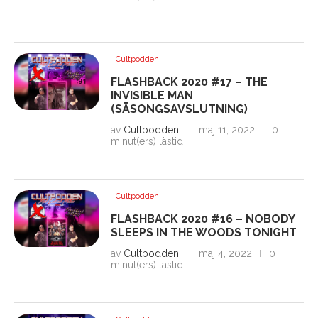
Cultpodden
FLASHBACK 2020 #17 – THE
INVISIBLE MAN
(SÄSONGSAVSLUTNING)
av
Cultpodden
maj 11, 2022
0
minut(ers) lästid
Cultpodden
FLASHBACK 2020 #16 – NOBODY
SLEEPS IN THE WOODS TONIGHT
av
Cultpodden
maj 4, 2022
0
minut(ers) lästid