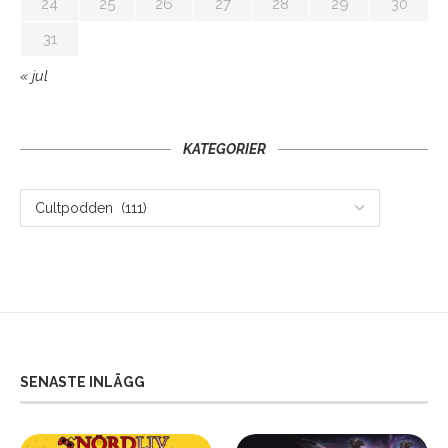
24
25
26
27
28
29
30
31
« jul
KATEGORIER
SENASTE INLÄGG