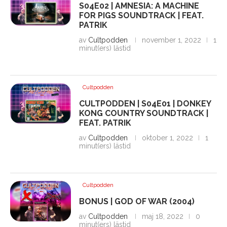
S04E02 | AMNESIA: A MACHINE
FOR PIGS SOUNDTRACK | FEAT.
PATRIK
av
Cultpodden
november 1, 2022
1
minut(ers) lästid
Cultpodden
CULTPODDEN | S04E01 | DONKEY
KONG COUNTRY SOUNDTRACK |
FEAT. PATRIK
av
Cultpodden
oktober 1, 2022
1
minut(ers) lästid
Cultpodden
BONUS | GOD OF WAR (2004)
av
Cultpodden
maj 18, 2022
0
minut(ers) lästid