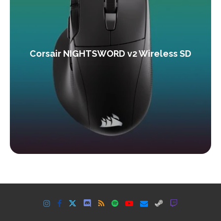
Corsair NIGHTSWORD v2 Wireless SD