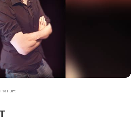
The Hunt
T