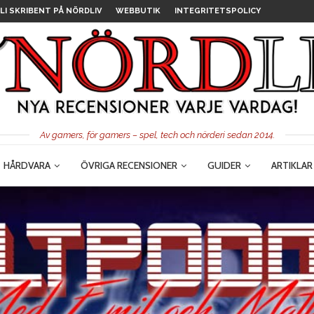
LI SKRIBENT PÅ NÖRDLIV
WEBBUTIK
INTEGRITETSPOLICY
Av gamers, för gamers – spel, tech och nörderi sedan 2014.
HÅRDVARA
ÖVRIGA RECENSIONER
GUIDER
ARTIKLAR