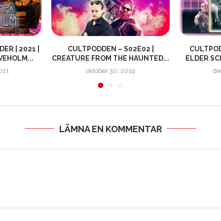
R | 2021 |
CULTPODDEN – S02E02 |
CULTPODD
VEHOLM...
CREATURE FROM THE HAUNTED...
ELDER SC
021
oktober 30, 2019
de
LÄMNA EN KOMMENTAR