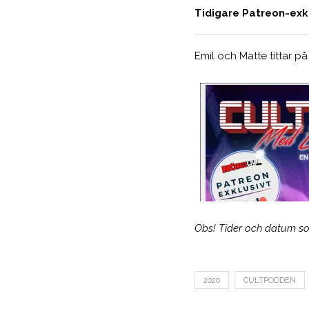
Tidigare Patreon-exkl
Emil och Matte tittar på
Obs! Tider och datum som 
2020
CULTPODDEN