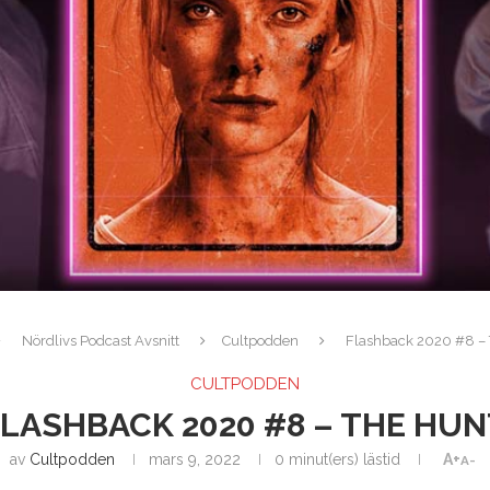
Nördlivs Podcast Avsnitt
Cultpodden
Flashback 2020 #8 – 
CULTPODDEN
FLASHBACK 2020 #8 – THE HUN
av
Cultpodden
mars 9, 2022
0 minut(ers) lästid
A+
A-