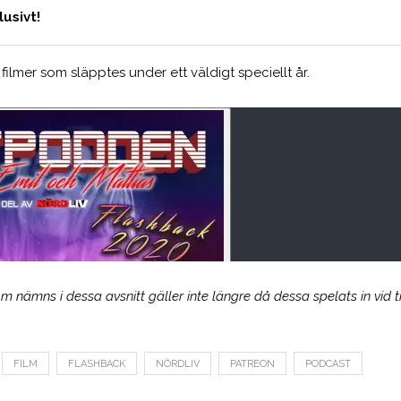
usivt!
 filmer som släpptes under ett väldigt speciellt år.
nämns i dessa avsnitt gäller inte längre då dessa spelats in vid tid
FILM
FLASHBACK
NÖRDLIV
PATREON
PODCAST