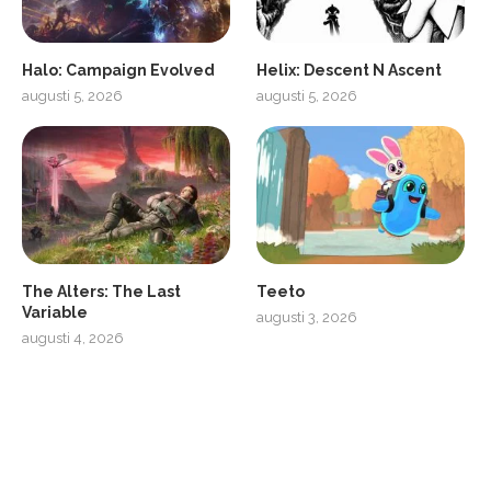
Halo: Campaign Evolved
Helix: Descent N Ascent
augusti 5, 2026
augusti 5, 2026
ro
SCUF Gaming Omega
The Alters: The Last
Teeto
Variable
augusti 3, 2026
augusti 4, 2026