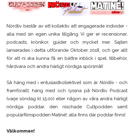
Nördliv består av ett kollektiv att engagerade individer -
Logitech G316 X 98
alla med sin egen unika tillgång. Vi ger er recensioner,
podcasts, krönikor, guider och mycket mer. Sajten
lanserades i detta utförande Oktober 2018, och ger allt
för att ni ska kunna få en bättre inblick i spel, tillbehör,
hårdvara och andra härligt nördiga spörsmål!
Så häng med i entusiastkollektivet som är
Nördliv
- och
framförallt, häng med och lyssna på Nördliv Podcast
(varje söndag kl 15.00) eller någon av våra andra härligt
nördiga poddar, den nischade Cultpodden samt
populärfilmspodden Matiné!; alla finns där poddar finns!
Välkommen!