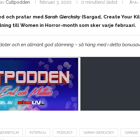
av
Cultpodden
februari 3, 2020
0 minut(ers) lästid
A+
A-
ned och pratar med
Sarah Giercksky
(Sargad, Create Your Kil
llning till Women in Horror-month som sker varje februari.
ekdoter och en allmänt god stämning – så häng med i detta bonusav
GENREFILM
INTERVJU
PODCAST
SARAH GIERCKSKY
SARGAD