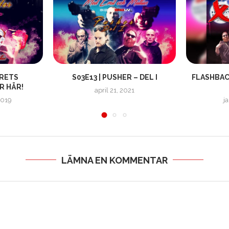
ÅRETS
S03E13 | PUSHER – DEL I
FLASHBAC
R HÄR!
april 21, 2021
2019
j
LÄMNA EN KOMMENTAR