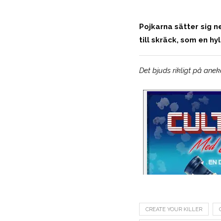
Pojkarna sätter sig 
till skräck, som en hy
Det bjuds rikligt på an
CREATE YOUR KILLER