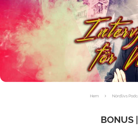
Hem
Nördlivs Podca
BONUS |