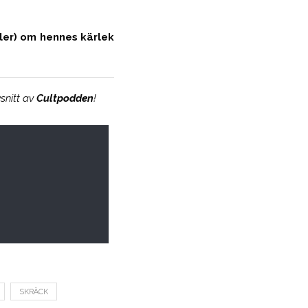
ler) om hennes kärlek
snitt av
Cultpodden
!
SKRÄCK