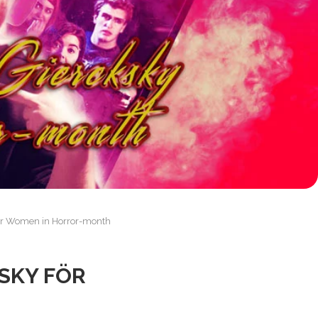
för Women in Horror-month
KSKY FÖR