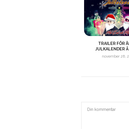
H
CULTPODDEN – S02E05 | A FUNNY
TRAILER FÖR 
THING HAPPENED...
JULKALENDER Ä
december 11, 2019
november 28, 