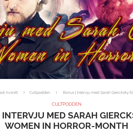
st Avsnitt
Cultpodden
Bonus | Intervju med Sarah Giercksky 
CULTPODDEN
 INTERVJU MED SARAH GIERC
WOMEN IN HORROR-MONTH