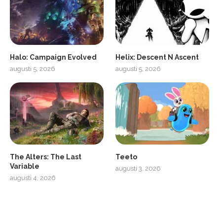
Halo: Campaign Evolved
Helix: Descent N Ascent
augusti 5, 2026
augusti 5, 2026
ro
SCUF Gaming Omega
The Alters: The Last
Teeto
Variable
augusti 3, 2026
augusti 4, 2026