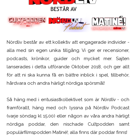
Nördliv består av ett kollektiv att engagerade individer -
Logitech G316 X 98
alla med sin egen unika tillgång. Vi ger er recensioner,
podcasts, krönikor, guider och mycket mer. Sajten
lanserades i detta utförande Oktober 2018, och ger allt
för att ni ska kunna få en bättre inblick i spel, tillbehör,
hårdvara och andra härligt nördiga spörsmål!
Så häng med i entusiastkollektivet som är
Nördliv
- och
framförallt, häng med och lyssna på Nördliv Podcast
(varje söndag kl 15.00) eller någon av våra andra härligt
nördiga poddar, den nischade Cultpodden samt
populärfilmspodden Matiné!; alla finns där poddar finns!