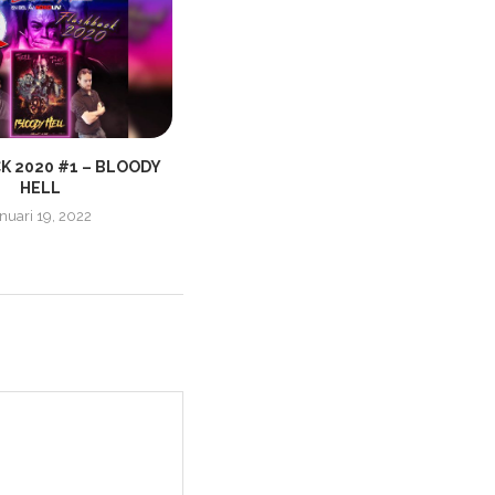
K 2020 #1 – BLOODY
NÖRDLIVS JULKALENDER | 2021 |
HELL
MYSTERIET PÅ GREVEHOLM...
anuari 19, 2022
december 15, 2021