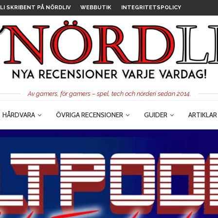
LI SKRIBENT PÅ NÖRDLIV
WEBBUTIK
INTEGRITETSPOLICY
Av gamers, för gamers – spel, tech och nörderi sedan 2014.
HÅRDVARA
ÖVRIGA RECENSIONER
GUIDER
ARTIKLAR