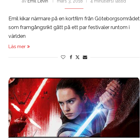
av
Emil Levin
mars 3, 2018
4 minut(ers) lästid
Emil kikar närmare på en kortfilm från Göteborgsområdet
som framgångsrikt gått på ett par festivaler runtom i
världen
Läs mer