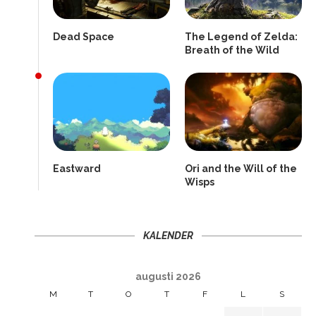
Dead Space
The Legend of Zelda:
Breath of the Wild
Eastward
Ori and the Will of the
Wisps
KALENDER
augusti 2026
M
T
O
T
F
L
S