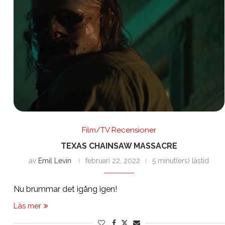
Film/TV Recensioner
TEXAS CHAINSAW MASSACRE
av
Emil Levin
februari 22, 2022
5 minut(ers) lästid
Nu brummar det igång igen!
Läs mer