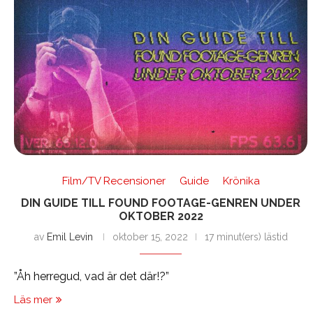
Film/TV Recensioner
Guide
Krönika
DIN GUIDE TILL FOUND FOOTAGE-GENREN UNDER
OKTOBER 2022
av
Emil Levin
oktober 15, 2022
17 minut(ers) lästid
”Åh herregud, vad är det där!?”
Läs mer