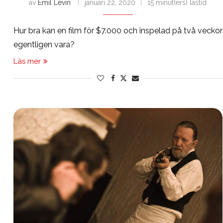
av
Emil Levin
januari 22, 2020
15 minut(ers) lästid
Hur bra kan en film för $7.000 och inspelad på två veckor
egentligen vara?
Läs mer