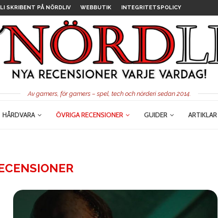
LI SKRIBENT PÅ NÖRDLIV
WEBBUTIK
INTEGRITETSPOLICY
Av gamers, för gamers – spel, tech och nörderi sedan 2014.
HÅRDVARA
ÖVRIGA RECENSIONER
GUIDER
ARTIKLAR
RECENSIONER