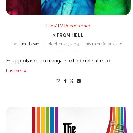
Film/TV Recensioner
3 FROM HELL
av
Emil Levin
oktober 21, 2019
16 minut(ers) lästid
En uppföljare som många inte hade räknat med.
Läs mer