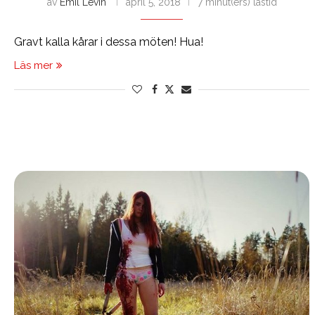
av
Emil Levin
april 5, 2018
7 minut(ers) lästid
Gravt kalla kårar i dessa möten! Hua!
Läs mer