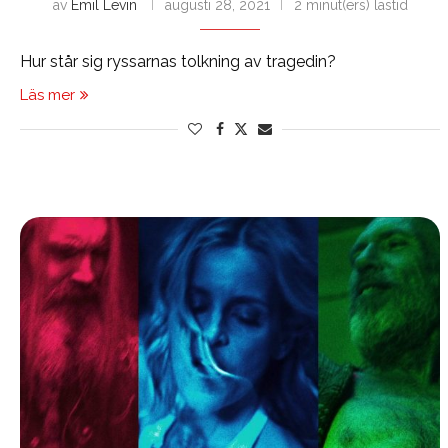
av
Emil Levin
augusti 28, 2021
2 minut(ers) lästid
Hur står sig ryssarnas tolkning av tragedin?
Läs mer