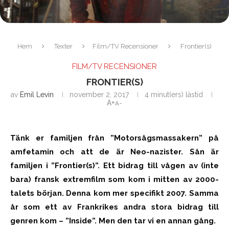
Hem
Texter
Film/TV Recensioner
Frontier(s)
FILM/TV RECENSIONER
FRONTIER(S)
av
Emil Levin
november 2, 2017
4 minut(ers) lästid
A+
A-
Tänk er familjen från ”Motorsågsmassakern” på
amfetamin och att de är Neo-nazister. Sån är
familjen i ”Frontier(s)”. Ett bidrag till vågen av (inte
bara) fransk extremfilm som kom i mitten av 2000-
talets början. Denna kom mer specifikt 2007. Samma
år som ett av Frankrikes andra stora bidrag till
genren kom – ”Inside”. Men den tar vi en annan gång.