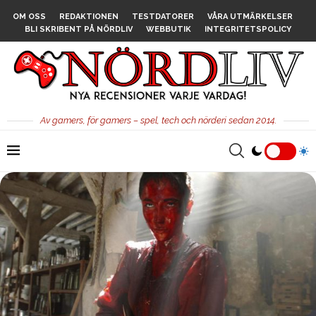
OM OSS
REDAKTIONEN
TESTDATORER
VÅRA UTMÄRKELSER
BLI SKRIBENT PÅ NÖRDLIV
WEBBUTIK
INTEGRITETSPOLICY
Av gamers, för gamers – spel, tech och nörderi sedan 2014.