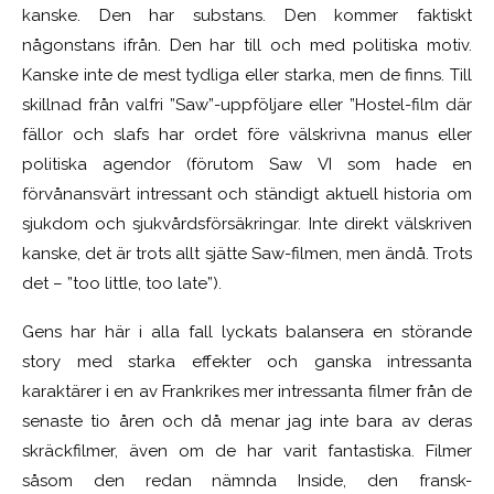
kanske. Den har substans. Den kommer faktiskt
någonstans ifrån. Den har till och med politiska motiv.
Kanske inte de mest tydliga eller starka, men de finns. Till
skillnad från valfri ”Saw”-uppföljare eller ”Hostel-film där
fällor och slafs har ordet före välskrivna manus eller
politiska agendor (förutom Saw VI som hade en
förvånansvärt intressant och ständigt aktuell historia om
sjukdom och sjukvårdsförsäkringar. Inte direkt välskriven
kanske, det är trots allt sjätte Saw-filmen, men ändå. Trots
det – ”too little, too late”).
Gens har här i alla fall lyckats balansera en störande
story med starka effekter och ganska intressanta
karaktärer i en av Frankrikes mer intressanta filmer från de
senaste tio åren och då menar jag inte bara av deras
skräckfilmer, även om de har varit fantastiska. Filmer
såsom den redan nämnda Inside, den fransk-