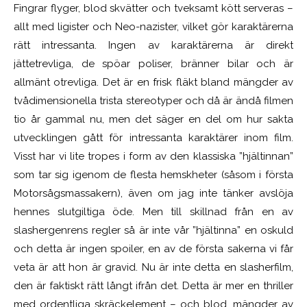
Fingrar flyger, blod skvätter och tveksamt kött serveras –
allt med ligister och Neo-nazister, vilket gör karaktärerna
rätt intressanta. Ingen av karaktärerna är direkt
jättetrevliga, de spöar poliser, bränner bilar och är
allmänt otrevliga. Det är en frisk fläkt bland mängder av
tvådimensionella trista stereotyper och då är ändå filmen
tio år gammal nu, men det säger en del om hur sakta
utvecklingen gått för intressanta karaktärer inom film.
Visst har vi lite tropes i form av den klassiska ”hjältinnan”
som tar sig igenom de flesta hemskheter (såsom i första
Motorsågsmassakern), även om jag inte tänker avslöja
hennes slutgiltiga öde. Men till skillnad från en av
slashergenrens regler så är inte vår ”hjältinna” en oskuld
och detta är ingen spoiler, en av de första sakerna vi får
veta är att hon är gravid. Nu är inte detta en slasherfilm,
den är faktiskt rätt långt ifrån det. Detta är mer en thriller
med ordentliga skräckelement – och blod, mängder av