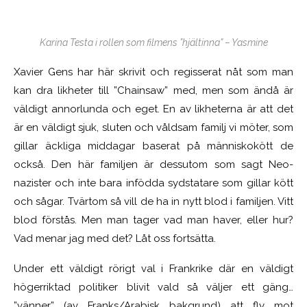
Karina Testa i rollen som filmens ”hjältinna” – Yasmine
Xavier Gens har här skrivit och regisserat nåt som man
kan dra likheter till ”Chainsaw” med, men som ändå är
väldigt annorlunda och eget. En av likheterna är att det
är en väldigt sjuk, sluten och våldsam familj vi möter, som
gillar äckliga middagar baserat på människokött de
också. Den här familjen är dessutom som sagt Neo-
nazister och inte bara infödda sydstatare som gillar kött
och sågar. Tvärtom så vill de ha in nytt blod i familjen. Vitt
blod förstås. Men man tager vad man haver, eller hur?
Vad menar jag med det? Låt oss fortsätta.
Under ett väldigt rörigt val i Frankrike där en väldigt
högerriktad politiker blivit vald så väljer ett gäng…
”vänner” (av Franks/Arabisk bakgrund) att fly mot