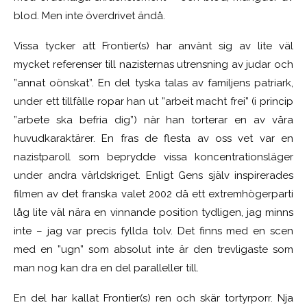
blod. Men inte överdrivet ändå.
Vissa tycker att Frontier(s) har använt sig av lite väl
mycket referenser till nazisternas utrensning av judar och
”annat oönskat”. En del tyska talas av familjens patriark,
under ett tillfälle ropar han ut ”arbeit macht frei” (i princip
”arbete ska befria dig”) när han torterar en av våra
huvudkaraktärer. En fras de flesta av oss vet var en
nazistparoll som beprydde vissa koncentrationsläger
under andra världskriget. Enligt Gens själv inspirerades
filmen av det franska valet 2002 då ett extremhögerparti
låg lite väl nära en vinnande position tydligen, jag minns
inte – jag var precis fyllda tolv. Det finns med en scen
med en ”ugn” som absolut inte är den trevligaste som
man nog kan dra en del paralleller till.
En del har kallat Frontier(s) ren och skär tortyrporr. Nja