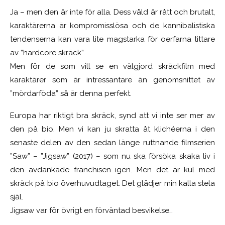
Ja – men den är inte för alla. Dess våld är rått och brutalt,
karaktärerna är kompromisslösa och de kannibalistiska
tendenserna kan vara lite magstarka för oerfarna tittare
av ”hardcore skräck”.
Men för de som vill se en välgjord skräckfilm med
karaktärer som är intressantare än genomsnittet av
”mördarföda” så är denna perfekt.
Europa har riktigt bra skräck, synd att vi inte ser mer av
den på bio. Men vi kan ju skratta åt klichéerna i den
senaste delen av den sedan länge ruttnande filmserien
”Saw” – ”Jigsaw” (2017) – som nu ska försöka skaka liv i
den avdankade franchisen igen. Men det är kul med
skräck på bio överhuvudtaget. Det glädjer min kalla stela
själ.
Jigsaw var för övrigt en förväntad besvikelse…