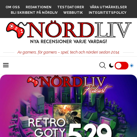
OM OSS
REDAKTIONEN
TESTDATORER
VÅRA UTMÄRKELSER
BLI SKRIBENT PÅ NÖRDLIV
WEBBUTIK
INTEGRITETSPOLICY
Av gamers, för gamers – spel, tech och nörderi sedan 2014.