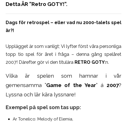
Detta ÄR ”Retro GOTY!”.
Dags för retrospel – eller vad nu 2000-talets spel
är?!
Upplägget är som vanligt; Vi lyfter först våra personliga
topp tio spel för året i fråga – denna gång spelåret
2007! Därefter gör vi den titulära
RETRO GOTY
:n.
Vilka är spelen som hamnar i vår
gemensamma ”
Game of the Year
” á
2007
?
Lyssna och lär kära lyssnare!
Exempel på spel som tas upp:
Ar Tonelico: Melody of Elemia,