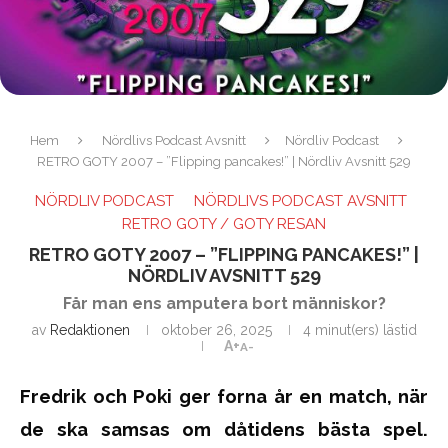
Hem
Nördlivs Podcast Avsnitt
Nördliv Podcast
RETRO GOTY 2007 – ”Flipping pancakes!” | Nördliv Avsnitt 529
NÖRDLIV PODCAST
NÖRDLIVS PODCAST AVSNITT
RETRO GOTY / GOTY RESAN
RETRO GOTY 2007 – ”FLIPPING PANCAKES!” |
NÖRDLIV AVSNITT 529
Får man ens amputera bort människor?
av
Redaktionen
oktober 26, 2025
4 minut(ers) lästid
A+
A-
Fredrik och Poki ger forna år en match, när
de ska samsas om dåtidens bästa spel.