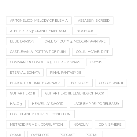
AR TONELICO: MELODY OF ELEMIA
ASSASSIN'S CREED
ATELIER IRIS 3: GRAND PHANTASM
BIOSHOCK
BLUE DRAGON
CALL OF DUTY 4: MODERN WARFARE
CASTLEVANIA: PORTRAIT OF RUIN
COLIN MCRAE: DIRT
COMMAND & CONQUER 3: TIBERIUM WARS
CRYSIS
ETERNAL SONATA
FINAL FANTASY XII
FLATOUT: ULTIMATE CARNAGE
FOLKLORE
GOD OF WAR II
GUITAR HERO II
GUITAR HERO III: LEGENDS OF ROCK
HALO 3
HEAVENLY SWORD
JADE EMPIRE (PC RELEASE)
LOST PLANET: EXTREME CONDITION
METROID PRIME 3: CORRUPTION
NÖRDLIV
ODIN SPHERE
OKAMI
OVERLORD
PODCAST
PORTAL