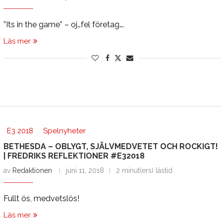
”Its in the game” – oj…fel företag….
Läs mer
E3 2018
Spelnyheter
BETHESDA – OBLYGT, SJÄLVMEDVETET OCH ROCKIGT!
| FREDRIKS REFLEKTIONER #E32018
av
Redaktionen
juni 11, 2018
2 minut(ers) lästid
Fullt ös, medvetslös!
Läs mer