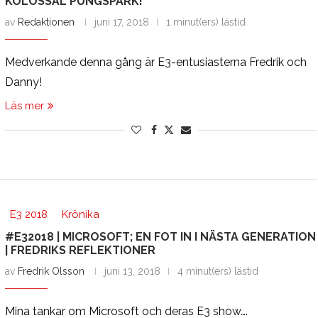
KOLOSSAL PUNGSPARK!”
av
Redaktionen
juni 17, 2018
1 minut(ers) lästid
Medverkande denna gång är E3-entusiasterna Fredrik och
Danny!
Läs mer
E3 2018
Krönika
#E32018 | MICROSOFT; EN FOT IN I NÄSTA GENERATION
| FREDRIKS REFLEKTIONER
av
Fredrik Olsson
juni 13, 2018
4 minut(ers) lästid
Mina tankar om Microsoft och deras E3 show….