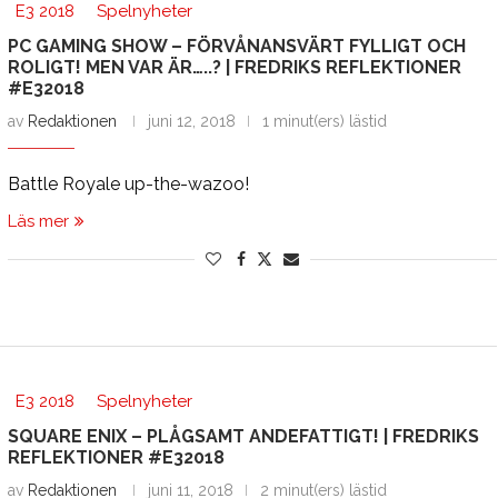
E3 2018
Spelnyheter
PC GAMING SHOW – FÖRVÅNANSVÄRT FYLLIGT OCH
ROLIGT! MEN VAR ÄR…..? | FREDRIKS REFLEKTIONER
#E32018
av
Redaktionen
juni 12, 2018
1 minut(ers) lästid
Battle Royale up-the-wazoo!
Läs mer
E3 2018
Spelnyheter
SQUARE ENIX – PLÅGSAMT ANDEFATTIGT! | FREDRIKS
REFLEKTIONER #E32018
av
Redaktionen
juni 11, 2018
2 minut(ers) lästid