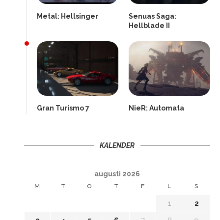
Metal: Hellsinger
Senuas Saga:
Hellblade II
Gran Turismo 7
NieR: Automata
KALENDER
augusti 2026
M
T
O
T
F
L
S
1
2