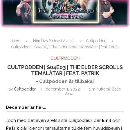
Hem
Nördlivs Podcast Avsnitt
Cultpodden
Cultpodden | S04E03 | The Elder Scrolls temalåtar | feat. Patrik
CULTPODDEN
CULTPODDEN | S04E03 | THE ELDER SCROLLS
TEMALÅTAR | FEAT. PATRIK
- Cultpodden är tillbaka!
av
Cultpodden
december 1, 2022
1 minut(ers) lästid
A+
A-
December är här…
…och med det även årets sista
Cultpodden
, där
Emil
och
Patrik
går igenom temalåtarna till de fem huvudspelen i