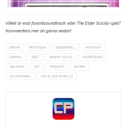
Vilket är erat favoritsoundtrack, eller The Elder Scrolls-spel?
Kommentera mer än gärna nedan!
ARENA
BETHESDA
DAGGERFALL
FANTASSY
GAMING
GÄST
JEREMY SOULE
MORROWIND
OBLIVION
OST
PODCAST
SKYRIM
SOUNDTRACK
THE ELDER SCROLLS