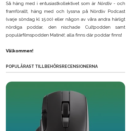
Så häng med i entusiastkollektivet som är
Nördliv
- och
framförallt, häng med och lyssna på Nördliv Podcast
(varje söndag kl 15.00) eller någon av våra andra härligt
nördiga poddar, den nischade Cultpodden samt
populärfilmspodden Matiné!; alla finns där poddar finns!
Välkommen!
POPULÄRAST TILLBEHÖRSRECENSIONERNA