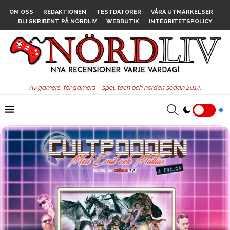
OM OSS
REDAKTIONEN
TESTDATORER
VÅRA UTMÄRKELSER
BLI SKRIBENT PÅ NÖRDLIV
WEBBUTIK
INTEGRITETSPOLICY
Av gamers, för gamers – spel, tech och nörderi sedan 2014.