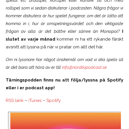
spelat ett brädspel, kortspel eller kanske till och med
rollspel som vi sedan diskuterar i podcasten. Några frågor vi
kommer diskutera är hur spelet fungerar, om det är lätta att
komma in i, hur är omspelningsvärdet och den viktigaste
frågan av alla: är det bättre eller sämre än Monopol?
I
slutet av varje månad
kommer ni ha ett rykande färskt
avsnitt att lyssna på när vi pratar om allt det här.
Om ni lyssnare har något önskemål om vad vi ska spela så
är det bara att höra av er till
info@nordlivpodcast.se
Tärningspodden finns nu att följa/lyssna på Spotify
eller i er podcast app!
RSS länk
–
iTunes
–
Spotify