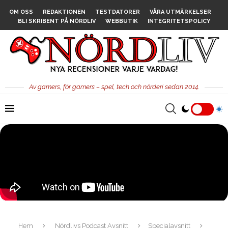
OM OSS
REDAKTIONEN
TESTDATORER
VÅRA UTMÄRKELSER
BLI SKRIBENT PÅ NÖRDLIV
WEBBUTIK
INTEGRITETSPOLICY
Av gamers, för gamers – spel, tech och nörderi sedan 2014.
Hem
Nördlivs Podcast Avsnitt
Specialavsnitt