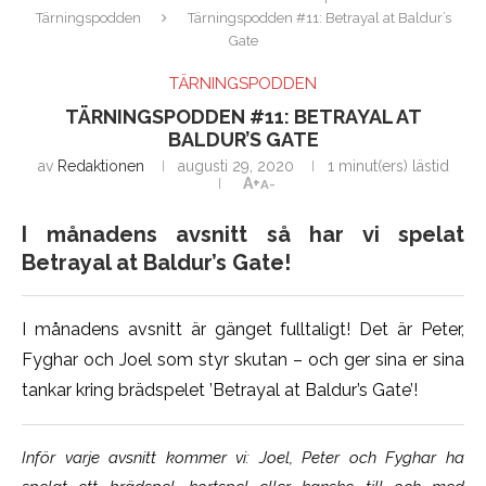
Tärningspodden
Tärningspodden #11: Betrayal at Baldur’s
Gate
TÄRNINGSPODDEN
TÄRNINGSPODDEN #11: BETRAYAL AT
BALDUR’S GATE
av
Redaktionen
augusti 29, 2020
1 minut(ers) lästid
A+
A-
I månadens avsnitt så har vi spelat
Betrayal at Baldur’s Gate!
I månadens avsnitt är gänget fulltaligt! Det är Peter,
Fyghar och Joel som styr skutan – och ger sina er sina
tankar kring brädspelet ’Betrayal at Baldur’s Gate’!
Inför varje avsnitt kommer vi: Joel, Peter och Fyghar ha