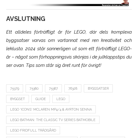
AVSLUTNING
Ett alldeles förträffligt år för LEGO, där dels komplexa
byggsatser varvas om vartannat med ren kreativitet och
leklusta. 2024 står sannerligen ut som ett förträffligt LEGO-
år – något som förhoppningsvis skönjas i de julklappstips du
ser ovan. Tips som står sig året runt för övrigt!
75379
75380
75387
76328
BYGGSATSER
BYGGSET
GUIDE
LEGO
LEGO 'ICONS' MCLAREN MP4/4 & AYRTON SENNA
LEGO BATMAN: THE CLASSIC TV SERIES BATMOBILE
LEGO FRIDFULL TRÄDGÅRD