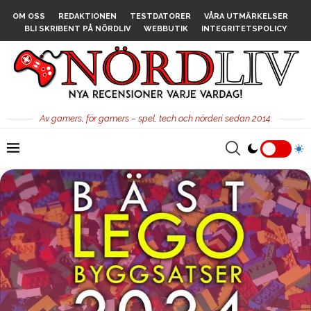
OM OSS
REDAKTIONEN
TESTDATORER
VÅRA UTMÄRKELSER
BLI SKRIBENT PÅ NÖRDLIV
WEBBUTIK
INTEGRITETSPOLICY
Av gamers, för gamers – spel, tech och nörderi sedan 2014.