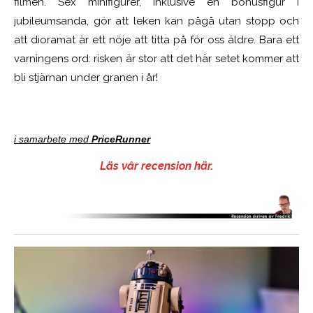
filmen. Sex minifigurer, inklusive en bonusfigur i
jubileumsanda, gör att leken kan pågå utan stopp och
att dioramat är ett nöje att titta på för oss äldre. Bara ett
varningens ord: risken är stor att det här setet kommer att
bli stjärnan under granen i år!
i samarbete med
PriceRunner
Läs vår recension här.