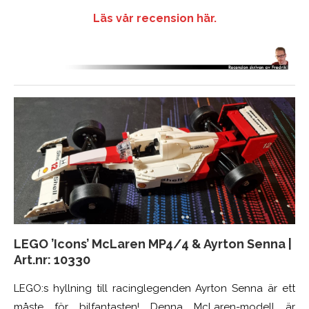
Läs vår recension här.
LEGO ’Icons’ McLaren MP4/4 & Ayrton Senna
|
Art.nr:
10330
LEGO:s hyllning till racinglegenden Ayrton Senna är ett
måste för bilfantasten! Denna McLaren-modell är