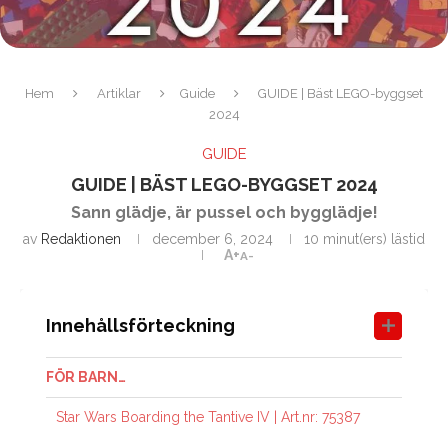
Hem
Artiklar
Guide
GUIDE | Bäst LEGO-byggset
2024
GUIDE
GUIDE | BÄST LEGO-BYGGSET 2024
Sann glädje, är pussel och bygglädje!
av
Redaktionen
december 6, 2024
10 minut(ers) lästid
A+
A-
Innehållsförteckning
FÖR BARN…
Star Wars Boarding the Tantive IV | Art.nr: 75387