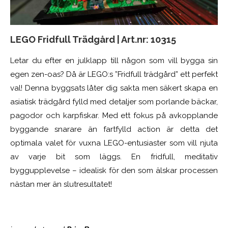
LEGO Fridfull Trädgård |
Art.nr:
10315
Letar du efter en julklapp till någon som vill bygga sin
egen zen-oas? Då är LEGO:s ”Fridfull trädgård” ett perfekt
val! Denna byggsats låter dig sakta men säkert skapa en
asiatisk trädgård fylld med detaljer som porlande bäckar,
pagodor och karpfiskar. Med ett fokus på avkopplande
byggande snarare än fartfylld action är detta det
optimala valet för vuxna LEGO-entusiaster som vill njuta
av varje bit som läggs. En fridfull, meditativ
byggupplevelse – idealisk för den som älskar processen
nästan mer än slutresultatet!