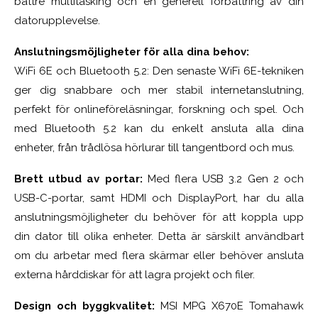
bättre multitasking och en generell förbättring av din
datorupplevelse.
Anslutningsmöjligheter för alla dina behov:
WiFi 6E och Bluetooth 5.2: Den senaste WiFi 6E-tekniken
ger dig snabbare och mer stabil internetanslutning,
perfekt för onlineföreläsningar, forskning och spel. Och
med Bluetooth 5.2 kan du enkelt ansluta alla dina
enheter, från trådlösa hörlurar till tangentbord och mus.
Brett utbud av portar:
Med flera USB 3.2 Gen 2 och
USB-C-portar, samt HDMI och DisplayPort, har du alla
anslutningsmöjligheter du behöver för att koppla upp
din dator till olika enheter. Detta är särskilt användbart
om du arbetar med flera skärmar eller behöver ansluta
externa hårddiskar för att lagra projekt och filer.
Design och byggkvalitet:
MSI MPG X670E Tomahawk