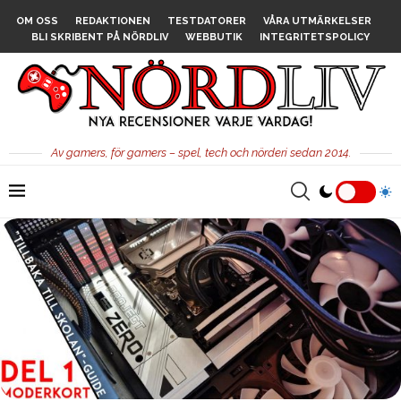
OM OSS
REDAKTIONEN
TESTDATORER
VÅRA UTMÄRKELSER
BLI SKRIBENT PÅ NÖRDLIV
WEBBUTIK
INTEGRITETSPOLICY
Av gamers, för gamers – spel, tech och nörderi sedan 2014.