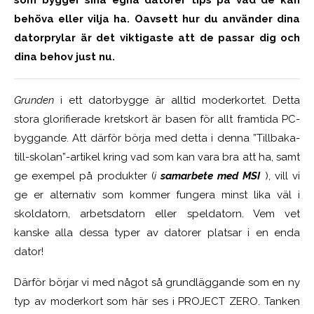
som bygger sina egna datorer tips på vad de kan
behöva eller vilja ha. Oavsett hur du använder dina
datorprylar är det viktigaste att de passar dig och
dina behov just nu.
Grunden
i ett datorbygge är alltid moderkortet. Detta
stora glorifierade kretskort är basen för allt framtida PC-
byggande. Att därför börja med detta i denna ”Tillbaka-
till-skolan”-artikel kring vad som kan vara bra att ha, samt
ge exempel på produkter (
i
samarbete med MSI
), vill vi
ge er alternativ som kommer fungera minst lika väl i
skoldatorn, arbetsdatorn eller speldatorn. Vem vet
kanske alla dessa typer av datorer platsar i en enda
dator!
Därför börjar vi med något så grundläggande som en ny
typ av moderkort som här ses i PROJECT ZERO. Tanken