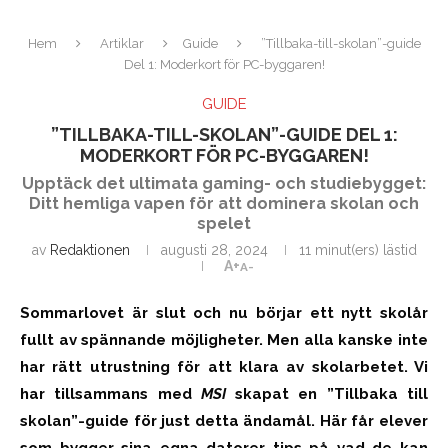
Hem
Artiklar
Guide
”Tillbaka-till-skolan”-guide
Del 1: Moderkort för PC-byggaren!
GUIDE
”TILLBAKA-TILL-SKOLAN”-GUIDE DEL 1:
MODERKORT FÖR PC-BYGGAREN!
Upptäck det ultimata gaming- och studiebygget:
Ditt hemliga vapen för att dominera skolan och
spelet
av
Redaktionen
augusti 28, 2024
11 minut(ers) lästid
A+
A-
Sommarlovet är slut och nu börjar ett nytt skolår
fullt av spännande möjligheter. Men alla kanske inte
har rätt utrustning för att klara av skolarbetet. Vi
har tillsammans med
MSI
skapat en ”Tillbaka till
skolan”-guide för just detta ändamål. Här får elever