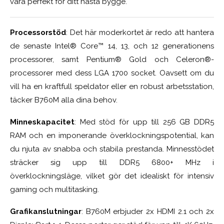
vara perfekt för ditt nästa bygge.
Processorstöd
: Det här moderkortet är redo att hantera
de senaste Intel® Core™ 14, 13, och 12 generationens
processorer, samt Pentium® Gold och Celeron®-
processorer med dess LGA 1700 socket. Oavsett om du
vill ha en kraftfull speldator eller en robust arbetsstation,
täcker B760M alla dina behov.
Minneskapacitet
: Med stöd för upp till 256 GB DDR5
RAM och en imponerande överklockningspotential, kan
du njuta av snabba och stabila prestanda. Minnesstödet
sträcker sig upp till DDR5 6800+ MHz i
överklockningsläge, vilket gör det idealiskt för intensiv
gaming och multitasking.
Grafikanslutningar
: B760M erbjuder 2x HDMI 2.1 och 2x