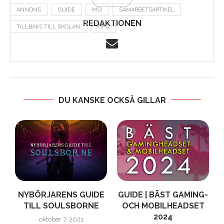
ANNONS
GUIDE
MSI
SAMARBETSARTIKEL
REDAKTIONEN
TILLBAKS TILL SKOLAN
TIPS
DU KANSKE OCKSÅ GILLAR
NYBÖRJARENS GUIDE
GUIDE | BÄST GAMING-
TILL SOULSBORNE
OCH MOBILHEADSET
,
2024
oktober 7, 2021