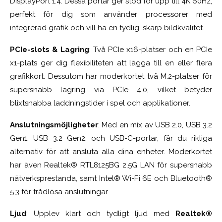
DisplayPort 1.4. Dessa portar ger stöd för upp till 4K 60Hz,
perfekt för dig som använder processorer med
integrerad grafik och vill ha en tydlig, skarp bildkvalitet.
PCIe-slots & Lagring
: Två PCIe x16-platser och en PCIe
x1-plats ger dig flexibiliteten att lägga till en eller flera
grafikkort. Dessutom har moderkortet två M.2-platser för
supersnabb lagring via PCIe 4.0, vilket betyder
blixtsnabba laddningstider i spel och applikationer.
Anslutningsmöjligheter
: Med en mix av USB 2.0, USB 3.2
Gen1, USB 3.2 Gen2, och USB-C-portar, får du rikliga
alternativ för att ansluta alla dina enheter. Moderkortet
har även Realtek® RTL8125BG 2,5G LAN för supersnabb
nätverksprestanda, samt Intel® Wi-Fi 6E och Bluetooth®
5.3 för trådlösa anslutningar.
Ljud
: Upplev klart och tydligt ljud med
Realtek®