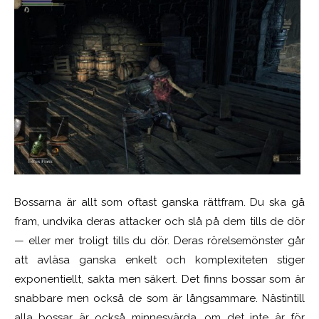
Bossarna är allt som oftast ganska rättfram. Du ska gå
fram, undvika deras attacker och slå på dem tills de dör
— eller mer troligt tills du dör. Deras rörelsemönster går
att avläsa ganska enkelt och komplexiteten stiger
exponentiellt, sakta men säkert. Det finns bossar som är
snabbare men också de som är långsammare. Nästintill
alla bossar är också minnesvärda, om det inte är för