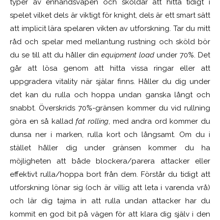
typer av enhandsvapen och sköldar att hitta tidigt i
spelet vilket dels är viktigt för knight, dels är ett smart sätt
att implicit lära spelaren vikten av utforskning. Tar du mitt
råd och spelar med mellantung rustning och sköld bör
du se till att du håller din
equipment load
under 70%. Det
går att lösa genom att hitta vissa ringar eller att
uppgradera vitality när själar finns. Håller du dig under
det kan du rulla och hoppa undan ganska långt och
snabbt. Överskrids 70%-gränsen kommer du vid rullning
göra en så kallad
fat rolling
, med andra ord kommer du
dunsa ner i marken, rulla kort och långsamt. Om du i
stället håller dig under gränsen kommer du ha
möjligheten att både blockera/parera attacker eller
effektivt rulla/hoppa bort från dem. Förstår du tidigt att
utforskning lönar sig (och är villig att leta i varenda vrå)
och lär dig tajma in att rulla undan attacker har du
kommit en god bit på vägen för att klara dig själv i den