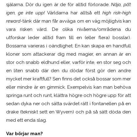
själarna. Dör du igen är de för alltid förlorade.
Nåja, på’t
igen, ge inte upp!
Världarna har alltså ett
high risk-high
reward
-tänk där man får avväga om en väg möjligtvis kan
vara risken värd. De olika nivåerna/områdena du
utforskar leder alltid fram till en (eller flera) boss(ar).
Bossarna varieras i oändlighet. En kan skapa en handfull
kloner som attackerar dig med magier, en annan är en
stor och snabb eldhund eller, varför inte, en stor seg och
en liten snabb där den du dödar först gör den andre
mycket mer kraftfull? Sen finns det också bossar som mer
eller mindre är en gimmick. Exempelvis kan man behöva
springa runt och runt, klättra högre och högre upp för att
sedan dyka ner och sätta svärdet rätt i fontanellen på en
drake (tekniskt sett en Wyvern) och på så sätt döda den
med ett enda slag.
Var börjar man?