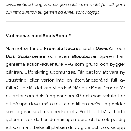
desorienterad. Jag ska nu göra allt i min makt för att göra
din introduktion till genren så enkel som möjligt.
Vad menas med SoulsBorne?
Namnet syftar på
From Software
’s spel i
Demon’s
–
och
Dark Souls
-serien
och även
Bloodborne
. Spelen har
genrerna action-adventure RPG som grund och bygger
därifrån. Utforskning uppmuntras. Får det lov att vara ny
utrustning eller varför inte en återvändsgränd full av
fällor? Jo då, det kan vi ordna! När du dödar fiender får
du själar som dels fungerar som XP, dels som valuta. För
att gå upp i level måste du ta dig till en
bonfire
, lägereldar
som agerar spelens checkpoints. Se till att hålla hårt i
själarna. Dör du har du nämligen bara ett försök på dig
att komma tillbaka till platsen du dog på och plocka upp