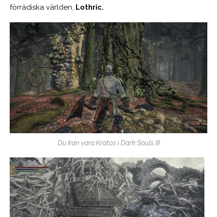
förrädiska världen,
Lothric.
Du kan vara Kratos i Dark Souls III