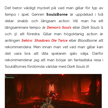
Det beror väldigt mycket på vad man gillar för typ av
tempo i spel. Genren
SoulsBorne
är uppdelad i två
delar: snabb och långsam action. Vill man ha ett
långsammare tempo är
Demon’s Souls
eller
Dark Souls
(1
och 3) att föredra. Gillar man högoktanig action är
antingen
Sekiro: Shadows Die Twice
eller
Bloodborne
att
rekommendera. Men innan man vet vad man gillar kan
det vara bra att låta spelaren själv välja. Därför
rekommenderar jag att man börjar sin fantastiska resa i
SoulsBornes fördömda världar med
Dark Souls III
.