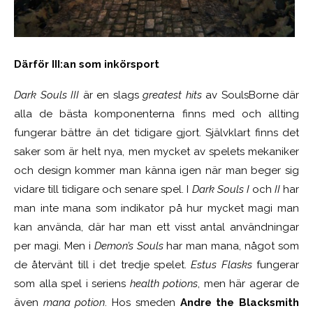
Därför III:an som inkörsport
Dark Souls III
är en slags
greatest hits
av SoulsBorne där
alla de bästa komponenterna finns med och allting
fungerar bättre än det tidigare gjort. Självklart finns det
saker som är helt nya, men mycket av spelets mekaniker
och design kommer man känna igen när man beger sig
vidare till tidigare och senare spel. I
Dark Souls I
och
II
har
man inte mana som indikator på hur mycket magi man
kan använda, där har man ett visst antal användningar
per magi. Men i
Demon’s Souls
har man mana, något som
de återvänt till i det tredje spelet.
Estus Flasks
fungerar
som alla spel i seriens
health potions
, men här agerar de
även
mana potion
. Hos smeden
Andre the Blacksmith