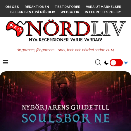
OM OSS
REDAKTIONEN
TESTDATORER
VÅRA UTMÄRKELSER
BLI SKRIBENT PÅ NÖRDLIV
WEBBUTIK
INTEGRITETSPOLICY
Av gamers, för gamers – spel, tech och nörderi sedan 2014.