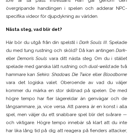
lore
är så pass intressant! Han går genom den
övergripande handlingen i spelen och adderar NPC-
specifika videor för djupdykning av världen.
Nästa steg, vad blir det?
Här bör du utgå från din spelstil i
Dark Souls III
. Spelade
du med tung rustning och sköld? Då kan antingen
Dark-
eller
Demon’s Souls
vara ditt nästa steg. Om du i stället
spelade med ganska lätt rustning och
dual-weild
:ade två
hammare kan
Sekiro: Shadows Die Twice
eller
Bloodborne
vara det logiska valet. Oberoende av vad du väljer
kommer du märka en stor skillnad på spelen. De med
högre tempo har fler lägereldar än genvägar och de
långsammare, ja, vice versa. Att parera är en konst i alla
spel, men väljer du ett snabbare spel blir det svårare —
och viktigare. Högre tempo innebär så klart att du inte
har lika lång tid på dig att reagera på fienders attacker;