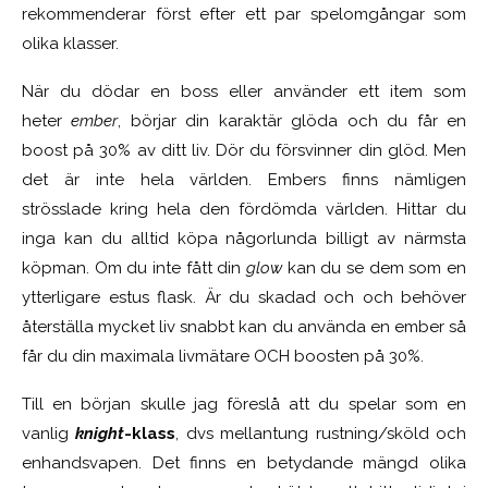
rekommenderar först efter ett par spelomgångar som
olika klasser.
När du dödar en boss eller använder ett item som
heter
ember
, börjar din karaktär glöda och du får en
boost på 30% av ditt liv. Dör du försvinner din glöd. Men
det är inte hela världen. Embers finns nämligen
strösslade kring hela den fördömda världen. Hittar du
inga kan du alltid köpa någorlunda billigt av närmsta
köpman. Om du inte fått din
glow
kan du se dem som en
ytterligare estus flask. Är du skadad och och behöver
återställa mycket liv snabbt kan du använda en ember så
får du din maximala livmätare OCH boosten på 30%.
Till en början skulle jag föreslå att du spelar som en
vanlig
knight
-klass
, dvs mellantung rustning/sköld och
enhandsvapen. Det finns en betydande mängd olika