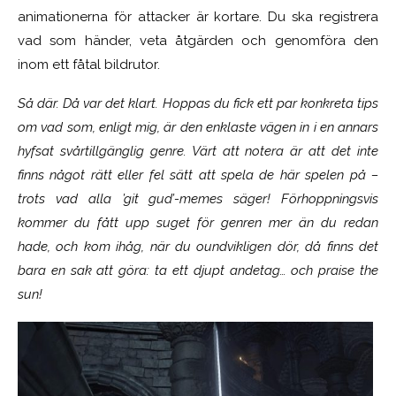
animationerna för attacker är kortare. Du ska registrera
vad som händer, veta åtgärden och genomföra den
inom ett fåtal bildrutor.
Så där. Då var det klart. Hoppas du fick ett par konkreta tips
om vad som, enligt mig, är den enklaste vägen in i en annars
hyfsat svårtillgänglig genre. Värt att notera är att det inte
finns något rätt eller fel sätt att spela de här spelen på –
trots vad alla ’git gud’-memes säger! Förhoppningsvis
kommer du fått upp suget för genren mer än du redan
hade, och kom ihåg, när du oundvikligen dör, då finns det
bara en sak att göra: ta ett djupt andetag… och praise the
sun!