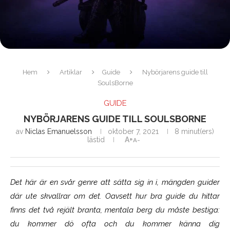
Hem
Artiklar
Guide
Nybörjarens guide till
SoulsBorne
GUIDE
NYBÖRJARENS GUIDE TILL SOULSBORNE
av
Niclas Emanuelsson
oktober 7, 2021
8 minut(ers)
lästid
A+
A-
Det här är en svår genre att sätta sig in i, mängden guider
där ute skvallrar om det. Oavsett hur bra guide du hittar
finns det två rejält branta, mentala berg du måste bestiga:
du kommer dö ofta och du kommer känna dig