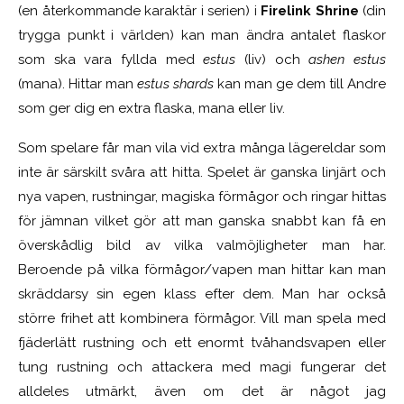
(en återkommande karaktär i serien) i
Firelink Shrine
(din
trygga punkt i världen) kan man ändra antalet flaskor
som ska vara fyllda med
estus
(liv) och
ashen estus
(mana). Hittar man
estus shards
kan man ge dem till Andre
som ger dig en extra flaska, mana eller liv.
Som spelare får man vila vid extra många lägereldar som
inte är särskilt svåra att hitta. Spelet är ganska linjärt och
nya vapen, rustningar, magiska förmågor och ringar hittas
för jämnan vilket gör att man ganska snabbt kan få en
överskådlig bild av vilka valmöjligheter man har.
Beroende på vilka förmågor/vapen man hittar kan man
skräddarsy sin egen klass efter dem. Man har också
större frihet att kombinera förmågor. Vill man spela med
fjäderlätt rustning och ett enormt tvåhandsvapen eller
tung rustning och attackera med magi fungerar det
alldeles utmärkt, även om det är något jag