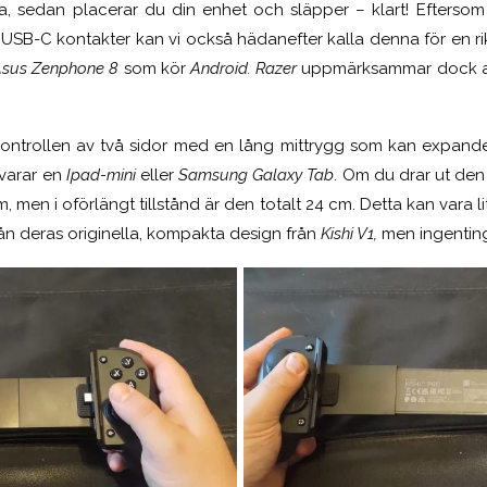
a, sedan placerar du din enhet och släpper – klart! Eftersom
SB-C kontakter kan vi också hädanefter kalla denna för en riktig
sus Zenphone 8
som kör
Android
. Razer
uppmärksammar dock att
ontrollen av två sidor med en lång mittrygg som kan expander
svarar en
Ipad-mini
eller
Samsung Galaxy Tab
. Om du drar ut den 
cm, men i oförlängt tillstånd är den totalt 24 cm. Detta kan vara 
 från deras originella, kompakta design från
Kishi V1,
men ingenting