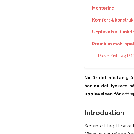
Montering
Komfort & konstruk
Upplevelse, funkti
Premium mobilspela
Razer Kishi V3 PR
Nu är det nästan 5 
har en del lyckats h
upplevelsen för att 
Introduktion
Sedan ett tag tillbaka h
Nintendo
har någon fro