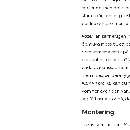
spelande, men detta är
klara spår, om en gans
där lite enklare, men s
Razer
är sannerligen 
ödmjuka möss till ett p
dem som spatserar på m
går runt med i fickan? V
endast anpassad för mo
men nu expandera ry
Kishi V3 pro XL
kan du f
kommer även den van
jag fått mina klor på, d
Montering
Precis som tidigare
Kis