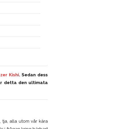
zer Kishi
. Sedan dess
Är detta den ultimata
, tja, alla utom vår kära
e i frågan kring bärbart