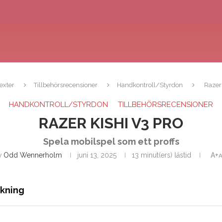
exter
Tillbehörsrecensioner
Handkontroll/Styrdon
Razer
HANDKONTROLL/STYRDON
TILLBEHÖRSRECENSIONER
RAZER KISHI V3 PRO
Spela mobilspel som ett proffs
v
Odd Wennerholm
juni 13, 2025
13 minut(ers) lästid
A+
A
ckning