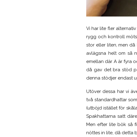
Vi har lite fler alterna
rygg och kontroll möts
stor eller liten, men då
avlägsna helt om så n
emellan där A är fyra o
då gav det bra stöd p
denna stödjer endast up
Utöver dessa har vi äv
två standardhattar som
(utböjd istället för sk
Spakhattarna satt däre
Men efter lite bök så 
nöttes in lite, då detta