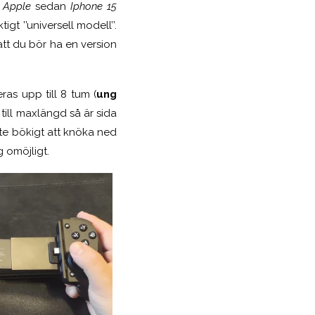
Apple
sedan
Iphone 15
t ’’universell modell’’.
 du bör ha en version
as upp till 8 tum (
ung
till maxlängd så är sida
lite bökigt att knöka ned
 omöjligt.