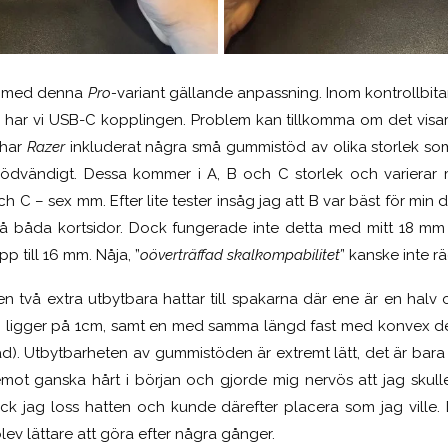
tiv med denna
Pro-
variant gällande anpassning. Inom kontrollbita
 har vi USB-C kopplingen. Problem kan tillkomma om det visar s
 har
Razer
inkluderat några små gummistöd av olika storlek som
ödvändigt. Dessa kommer i A, B och C storlek och varierar 
ch C – sex mm. Efter lite tester insåg jag att B var bäst för min
å båda kortsidor. Dock fungerade inte detta med mitt 18 mm 
p till 16 mm. Nåja, ”
oöverträffad skalkompabilitet’
’ kanske inte r
en två extra utbytbara hattar till spakarna där ene är en halv
 ligger på 1cm, samt en med samma längd fast med konvex des
ålad). Utbytbarheten av gummistöden är extremt lätt, det är bara 
mot ganska hårt i början och gjorde mig nervös att jag skul
fick jag loss hatten och kunde därefter placera som jag ville. 
 blev lättare att göra efter några gånger.