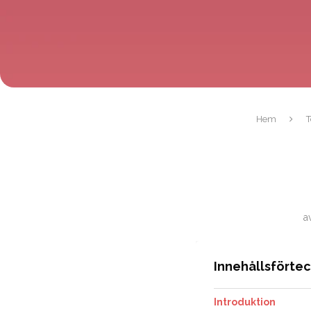
Hem
T
a
Innehållsförte
Introduktion