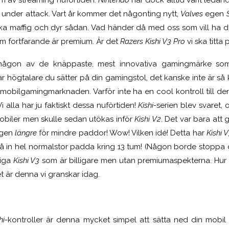
 under attack. Vart år kommer det någonting nytt,
Valves
egen
ka maffig och dyr sådan. Vad händer då med oss som vill ha det 
om fortfarande är premium. Är det
Razers Kishi V3 Pro
vi ska titta
någon av de knäppaste, mest innovativa gamingmärke som f
ar högtalare du sätter på din gamingstol, det kanske inte är så k
obilgamingmarknaden. Varför inte ha en cool kontroll till den 
i alla har ju faktiskt dessa nuförtiden!
Kishi-
serien blev svaret, 
biler men skulle sedan utökas inför
Kishi V2
. Det var bara att
ggen
längre
för mindre paddor! Wow! Vilken idé! Detta har
Kishi 
å in hel normalstor padda kring 13 tum! (Någon borde stoppa 
liga
Kishi V3
som är billigare men utan premiumaspekterna. Hur
et är denna vi granskar idag.
hi
-kontroller är denna mycket simpel att sätta ned din mobil 