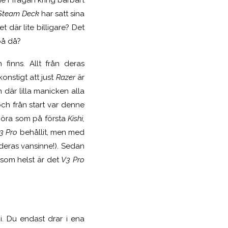
Steam Deck
har satt sina
där lite billigare? Det
 på då?
inns. Allt från deras
onstigt att just
Razer
är
där lilla manicken alla
och från start var denne
 göra som på första
Kishi,
V3 Pro
behållit, men med
deras vansinne!). Sedan
 som helst är det
V3 Pro
i. Du endast drar i ena