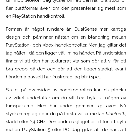
din mobiltelefon. Jag tycker om att den har bra stöd för
fler plattformar även om den presenterar sig mest som
en PlayStation handkontroll.
Formen är något rundare än DualSense mer kantiga
design och påminner nästan om en blandning mellan
PlayStation- och Xbox-handkontroller. Men jag gillar det
jag håller i då den ligger väl i mina händer. På undersidan
finner vi att den har texturerat yta som gör att vi får ett
bra grepp på den och gör att den ligger stadigt kvar i
händerna oavsett hur frustrerad jag blir i spel.
Skalet på ovansidan av handkontrollen kan du plocka
av, vilket underlättar om du vill t.ex. byta ut någon av
tumspakarna. Men här under gömmer sig även två
stycken reglage där du på första väljer mellan
bluetooth
,
sladd eller 2,4 GHz. Den andra reglaget är till för att byta
mellan PlayStation 5 eller PC. Jag gillar att de har satt