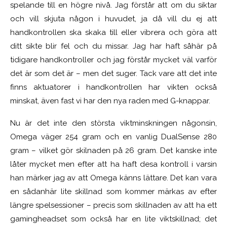
spelande till en högre nivå. Jag förstår att om du siktar
och vill skjuta någon i huvudet, ja då vill du ej att
handkontrollen ska skaka till eller vibrera och göra att
ditt sikte blir fel och du missar. Jag har haft såhär på
tidigare handkontroller och jag förstår mycket väl varför
det är som det är – men det suger. Tack vare att det inte
finns aktuatorer i handkontrollen har vikten också
minskat, även fast vi har den nya raden med G-knappar.
Nu är det inte den största viktminskningen någonsin,
Omega väger 254 gram och en vanlig DualSense 280
gram – vilket gör skilnaden på 26 gram. Det kanske inte
låter mycket men efter att ha haft desa kontroll i varsin
han märker jag av att Omega känns lättare. Det kan vara
en sådanhär lite skillnad som kommer märkas av efter
längre spelsessioner – precis som skillnaden av att ha ett
gamingheadset som också har en lite viktskillnad; det