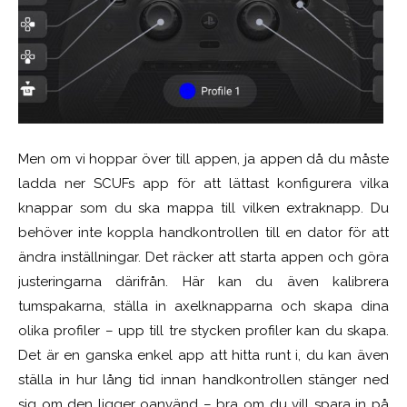
Men om vi hoppar över till appen, ja appen då du måste
ladda ner SCUFs app för att lättast konfigurera vilka
knappar som du ska mappa till vilken extraknapp. Du
behöver inte koppla handkontrollen till en dator för att
ändra inställningar. Det räcker att starta appen och göra
justeringarna därifrån. Här kan du även kalibrera
tumspakarna, ställa in axelknapparna och skapa dina
olika profiler – upp till tre stycken profiler kan du skapa.
Det är en ganska enkel app att hitta runt i, du kan även
ställa in hur lång tid innan handkontrollen stänger ned
sig om den ligger oanvänd – bra om du vill spara in på