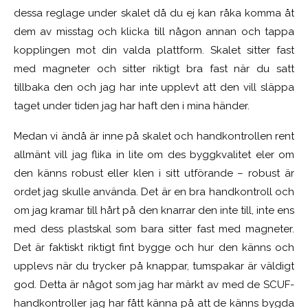
dessa reglage under skalet då du ej kan råka komma åt
dem av misstag och klicka till någon annan och tappa
kopplingen mot din valda plattform. Skalet sitter fast
med magneter och sitter riktigt bra fast när du satt
tillbaka den och jag har inte upplevt att den vill släppa
taget under tiden jag har haft den i mina händer.
Medan vi ändå är inne på skalet och handkontrollen rent
allmänt vill jag flika in lite om des byggkvalitet eler om
den känns robust eller klen i sitt utförande – robust är
ordet jag skulle använda. Det är en bra handkontroll och
om jag kramar till hårt på den knarrar den inte till, inte ens
med dess plastskal som bara sitter fast med magneter.
Det är faktiskt riktigt fint bygge och hur den känns och
upplevs när du trycker på knappar, tumspakar är väldigt
god. Detta är något som jag har märkt av med de SCUF-
handkontroller jag har fått känna på att de känns bygda