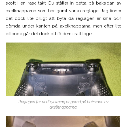
skott i en rask takt. Du ställer in detta på baksidan av
axelknapparna som har gömt varsin reglage. Jag finner
det dock lite pilligt att byta då reglagen är små och
gömda under kanten på axelknapparna, men efter lite
pillande går det dock att få dem i rätt läge.
Reglagen för nedtryckning är gömd på baksidan av
axelknapparna.