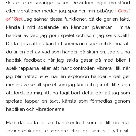
skjuter eller spränger saker. Dessutom inget motstånd
eller vibrationer medan jag spänner min pilbåge i
Ghost
of Yōtei
. Jag saknar dessa funktioner, då de ger en taktil
känsla i mitt spelande, en kännbar påverkan i mina
händer av vad jag gör i spelet och som jag ser visuellt.
Detta göra att du kan lätt komma in i spel och känna att
du är en del av vad som händer på skärmen. Jag vill ha
haptisk feedback när jag sakta gasar på med bilen i
axelknapparna eller att handkontrollen vibrerar till när
jag blir träffad eller när en explosion händer – det ger
mer inlevelse till spelet som jag kör och ger ett till steg i
att fördjupa mig. Att ha tagit bort detta gör att jag som
spelare tappar en taktil känsla som förmedlas genom
haptiken och vibrationerna.
Men då detta är en handkontroll som är till de mer
tävlingsinriktade, e-sportare eller de som vill lyfta sitt