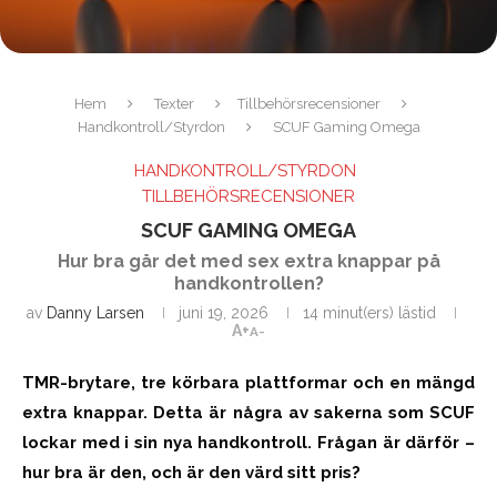
Hem
Texter
Tillbehörsrecensioner
Handkontroll/Styrdon
SCUF Gaming Omega
HANDKONTROLL/STYRDON
TILLBEHÖRSRECENSIONER
SCUF GAMING OMEGA
Hur bra går det med sex extra knappar på
handkontrollen?
av
Danny Larsen
juni 19, 2026
14 minut(ers) lästid
A+
A-
TMR-brytare, tre körbara plattformar och en mängd
extra knappar. Detta är några av sakerna som SCUF
lockar med i sin nya handkontroll. Frågan är därför –
hur bra är den, och är den värd sitt pris?