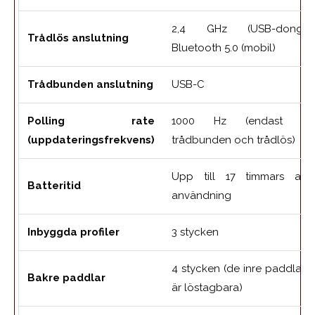
2,4 GHz (USB-dongel)
Trådlös anslutning
Bluetooth 5.0 (mobil)
Trådbunden anslutning
USB-C
Polling rate
1000 Hz (endast PC
(uppdateringsfrekvens)
trådbunden och trådlös)
Upp till 17 timmars akti
Batteritid
användning
Inbyggda profiler
3 stycken
4 stycken (de inre paddlarn
Bakre paddlar
är löstagbara)