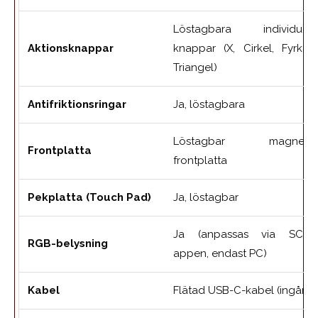
Löstagbara individuell
Aktionsknappar
knappar (X, Cirkel, Fyrkant
Triangel)
Antifriktionsringar
Ja, löstagbara
Löstagbar magnetis
Frontplatta
frontplatta
Pekplatta (Touch Pad)
Ja, löstagbar
Ja (anpassas via SCUF
RGB-belysning
appen, endast PC)
Kabel
Flätad USB-C-kabel (ingår)