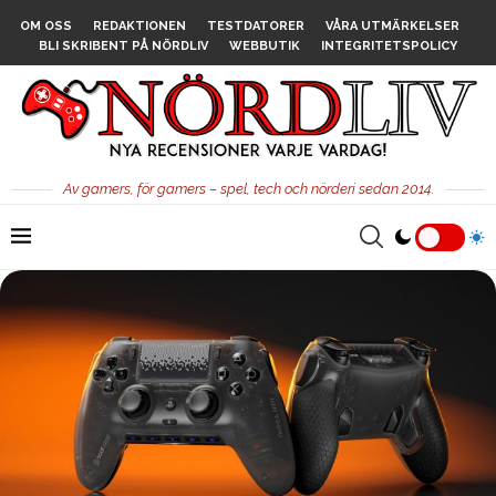
OM OSS
REDAKTIONEN
TESTDATORER
VÅRA UTMÄRKELSER
BLI SKRIBENT PÅ NÖRDLIV
WEBBUTIK
INTEGRITETSPOLICY
Av gamers, för gamers – spel, tech och nörderi sedan 2014.