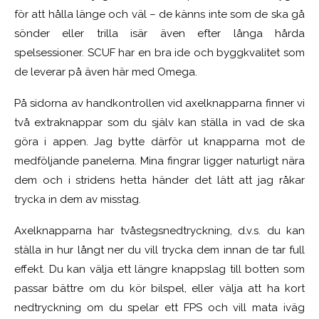
för att hålla länge och väl – de känns inte som de ska gå
sönder eller trilla isär även efter långa hårda
spelsessioner. SCUF har en bra ide och byggkvalitet som
de leverar på även här med Omega.
På sidorna av handkontrollen vid axelknapparna finner vi
två extraknappar som du själv kan ställa in vad de ska
göra i appen. Jag bytte därför ut knapparna mot de
medföljande panelerna. Mina fingrar ligger naturligt nära
dem och i stridens hetta händer det lätt att jag råkar
trycka in dem av misstag.
Axelknapparna har tvåstegsnedtryckning, d.v.s. du kan
ställa in hur långt ner du vill trycka dem innan de tar full
effekt. Du kan välja ett längre knappslag till botten som
passar bättre om du kör bilspel, eller välja att ha kort
nedtryckning om du spelar ett FPS och vill mata iväg