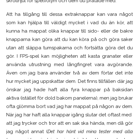
skrollhjul för spelvolym och dem du pratade med.
Att ha tillgång till dessa extraknappar kan vara något
som kan hjälpa till väldigt mycket i vad du än kör, att
kunna ha mappat olika knappar till sido- eller de bakre
knapparna kan göra att du kan köra på och göra saker
utan att släppa tumspakarna och fortsätta göra det du
gör. I FPS-spel kan möjligheten att kasta granater eller
använda utrustning med långfingret vara avgörande.
Även om jag bara använder två av dem förtar det inte
hur mycket jag uppskattar dem. Det finns tillfällen där jag
önskar jag hade haft alla fyra knappar på baksidan
aktiva (istället för dold bakom panelerna), men jag brukar
ofta glömma bort vad jag har mappat på någon av dem.
När jag har haft alla knappar igång slutar det oftast med
att jag trycker och tror att en sak ska hända, men då gör
jag något annat (
Det har hänt vid mina tester med alla