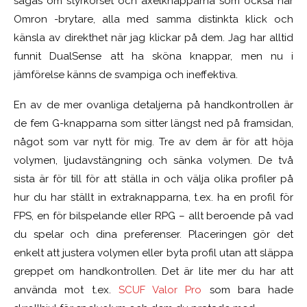
sägas om styrkorset och axelknapparna som också har
Omron -brytare, alla med samma distinkta klick och
känsla av direkthet när jag klickar på dem. Jag har alltid
funnit DualSense att ha sköna knappar, men nu i
jämförelse känns de svampiga och ineffektiva.
En av de mer ovanliga detaljerna på handkontrollen är
de fem G-knapparna som sitter längst ned på framsidan,
något som var nytt för mig. Tre av dem är för att höja
volymen, ljudavstängning och sänka volymen. De två
sista är för till för att ställa in och välja olika profiler på
hur du har ställt in extraknapparna, t.ex. ha en profil för
FPS, en för bilspelande eller RPG – allt beroende på vad
du spelar och dina preferenser. Placeringen gör det
enkelt att justera volymen eller byta profil utan att släppa
greppet om handkontrollen. Det är lite mer du har att
använda mot t.ex.
SCUF Valor Pro
som bara hade