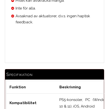
Priset kan avskräcka många.
Inte för alla.
Avsaknad av aktuatorer, d.v.s. ingen haptisk
feedback.
Medelbetyg
Specifikation
Funktion
Beskrivning
PS5-konsoler, PC (Window
Kompatibilitet
10 & 11), iOS, Android