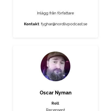
Inlägg från författare
Kontakt
:
fyghar@nordlivpodcast.se
Oscar Nyman
Roll
:
Recensent