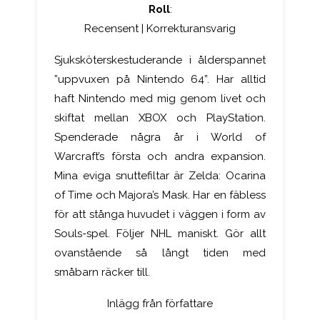
Roll
:
Recensent | Korrekturansvarig
Sjuksköterskestuderande i ålderspannet
”uppvuxen på Nintendo 64”. Har alltid
haft Nintendo med mig genom livet och
skiftat mellan XBOX och PlayStation.
Spenderade några år i World of
Warcraft’s första och andra expansion.
Mina eviga snuttefiltar är Zelda: Ocarina
of Time och Majora’s Mask. Har en fäbless
för att stånga huvudet i väggen i form av
Souls-spel. Följer NHL maniskt. Gör allt
ovanstående så långt tiden med
småbarn räcker till.
Inlägg från författare