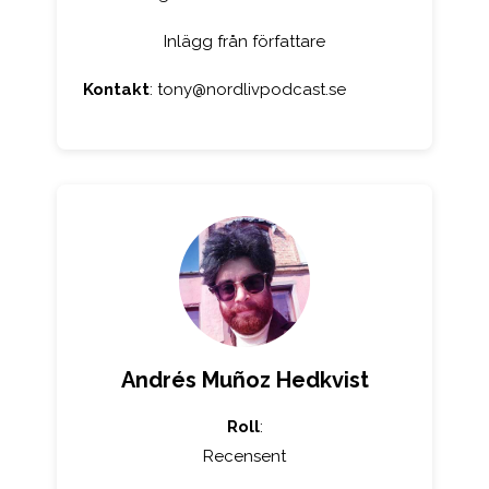
Inlägg från författare
Kontakt
:
tony@nordlivpodcast.se
Andrés Muñoz Hedkvist
Roll
:
Recensent