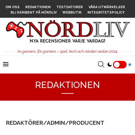
OM OSS
REDAKTIONEN
TESTDATORER
VÅRA UTMÄRKELSER
BLI SKRIBENT PÅ NÖRDLIV
WEBBUTIK
INTEGRITETSPOLICY
Av gamers, för gamers – spel, tech och nörderi sedan 2014.
REDAKTIONEN
REDAKTÖRER/ADMIN/PRODUCENT