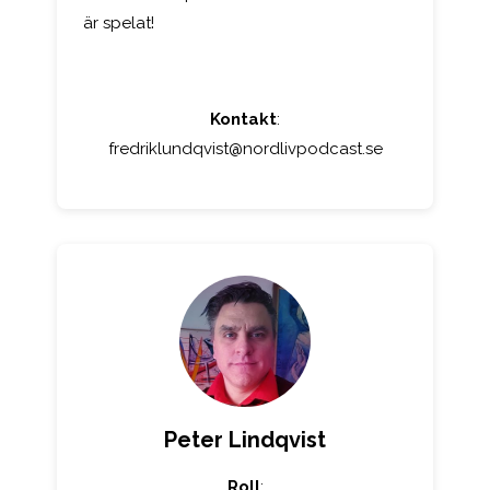
är spelat!
Kontakt
:
fredriklundqvist@nordlivpodcast.se
Peter Lindqvist
Roll
: