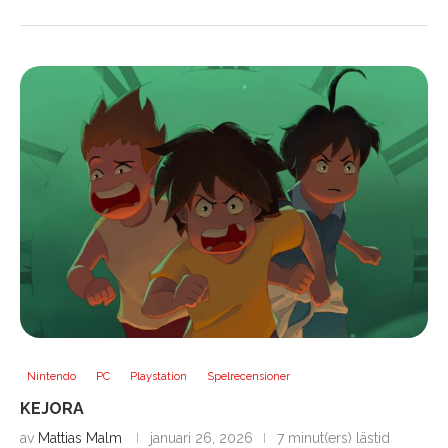
Nintendo
PC
Playstation
Spelrecensioner
KEJORA
av
Mattias Malm
januari 26, 2026
7 minut(ers) lästid