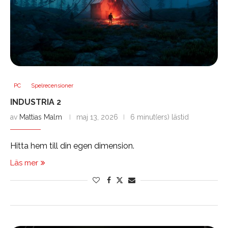
PC
Spelrecensioner
INDUSTRIA 2
av
Mattias Malm
maj 13, 2026
6 minut(ers) lästid
Hitta hem till din egen dimension.
Läs mer