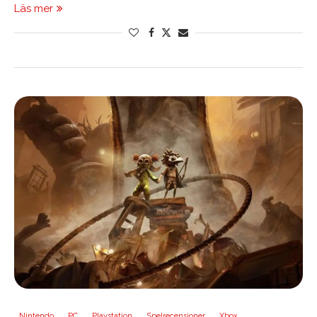
Läs mer
Nintendo
PC
Playstation
Spelrecensioner
Xbox