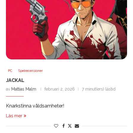
PC
Spelrecensioner
JACKAL
av
Mattias Malm
februari 2, 2026
7 minut(ers) lästid
Knarkstinna våldsamheter!
Läs mer