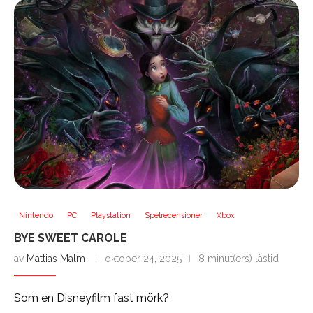
Nintendo
PC
Playstation
Spelrecensioner
Xbox
BYE SWEET CAROLE
av
Mattias Malm
oktober 24, 2025
8 minut(ers) lästid
Som en Disneyfilm fast mörk?