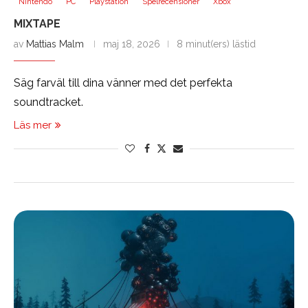
Nintendo
PC
Playstation
Spelrecensioner
Xbox
MIXTAPE
av
Mattias Malm
maj 18, 2026
8 minut(ers) lästid
Säg farväl till dina vänner med det perfekta
soundtracket.
Läs mer