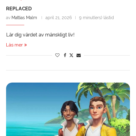
REPLACED
av
Mattias Malm
april 21, 2026
9 minut(ers) lästid
Lär dig värdet av mänskligt liv!
Läs mer