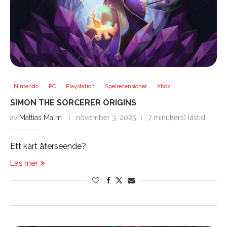
Nintendo
PC
Playstation
Spelrecensioner
Xbox
SIMON THE SORCERER ORIGINS
av
Mattias Malm
november 3, 2025
7 minut(ers) lästid
Ett kärt återseende?
Läs mer