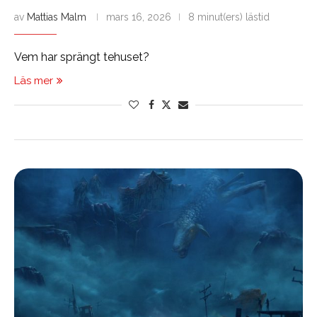
av
Mattias Malm
mars 16, 2026
8 minut(ers) lästid
Vem har sprängt tehuset?
Läs mer