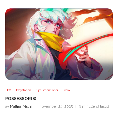
PC
Playstation
Spelrecensioner
Xbox
POSSESSOR(S)
av
Mattias Malm
november 24, 2025
9 minut(ers) lästid