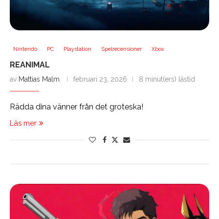
Nintendo
PC
Playstation
Spelrecensioner
Xbox
REANIMAL
av
Mattias Malm
februari 23, 2026
8 minut(ers) lästid
Rädda dina vänner från det groteska!
Läs mer