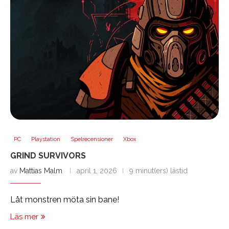
PC
Playstation
Spelrecensioner
Xbox
GRIND SURVIVORS
av
Mattias Malm
april 1, 2026
9 minut(ers) lästid
Låt monstren möta sin bane!
Läs mer