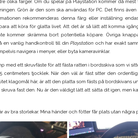
 tre olika färger. Om du spelar på Playstation kommer då mest t
lningen. Grön är den som ska användas för PC. Det finns även 
mationen rekommenderas denna färg eller inställning enda
ra att köra för glatta livet. Att det är så lätt att komma igång 
inte kommer skrämma bort potentiella köpare. Övriga knap
en vanlig handkontroll till din
Playstation
och har exakt sam
pelvis navigera i menyer, eller byta kameravinklar.
 med ett skruvfäste för att fästa ratten i bordsskiva som vi sitt
4,5 centimeters tjocklek. När den väl är fäst sitter den ordentl
litet klagomål här, är att den platta som fästs på bordskivans 
 skruva fast den. Nu är den väldigt lätt att sätta dit igen, men kan
r av bra storlekar. Mina händer och fötter får plats utan några 