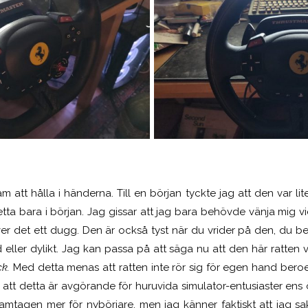
m att hålla i händerna. Till en början tyckte jag att den var lit
tta bara i början. Jag gissar att jag bara behövde vänja mig vid
ver det ett dugg. Den är också tyst när du vrider på den, du be
 eller dylikt. Jag kan passa på att säga nu att den här ratten va
ck.
Med detta menas att ratten inte rör sig för egen hand bero
 att detta är avgörande för huruvida simulator-entusiaster ens 
amtagen mer för nybörjare, men jag känner faktiskt att jag sak