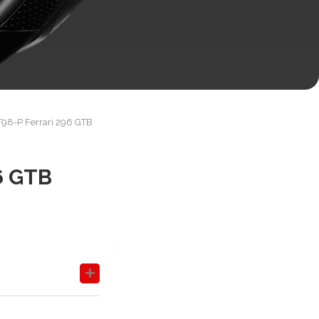
T98-P Ferrari 296 GTB
6 GTB