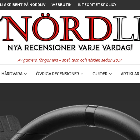
LI SKRIBENT PÅ NÖRDLIV
WEBBUTIK
INTEGRITETSPOLICY
Av gamers, för gamers – spel, tech och nörderi sedan 2014.
HÅRDVARA
ÖVRIGA RECENSIONER
GUIDER
ARTIKLAR