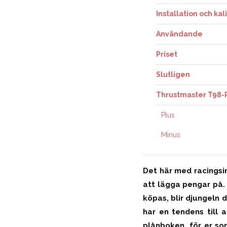
Installation och kal
Användande
Priset
Slutligen
Thrustmaster T98-P
Plus
Minus
Det här med racingsim
att lägga pengar på. 
köpas, blir djungeln 
har en tendens till 
plånboken, för er so