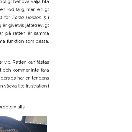
roligt behöva välja blå
en röd färg, men enligt
st för
Forza Horizon 5
i
är givetvis jättetrevligt
par på ratten är samma
ma funktion som dessa.
er vid. Ratten kan fästas
igt och kommer inte fara
undersida har en tendens
 väcka lite frustration i
problem alls.