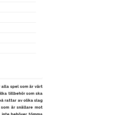
 alla spel som är värt
ilka tillbehör som ska
å rattar av olika slag
t som är snällare mot
gt inte behöver tömma