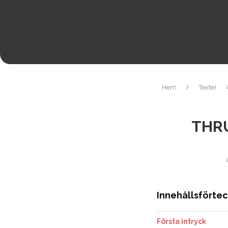
Hem
Texter
THRU
Innehållsförte
Första intryck