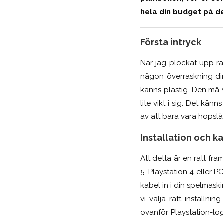
hela din budget på de
Första intryck
När jag plockat upp rat
någon överraskning dir
känns plastig. Den må 
lite vikt i sig. Det kän
av att bara vara hopslä
Installation och ka
Att detta är en ratt fr
5, Playstation 4 eller P
kabel in i din spelmaski
vi välja rätt inställn
ovanför Playstation-lo