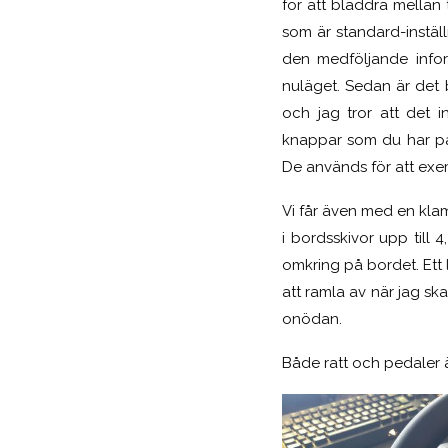
för att bläddra mellan
som är standard-instäl
den medföljande infor
nuläget. Sedan är det ba
och jag tror att det 
knappar som du har på 
De används för att exem
Vi får även med en klamp
i bordsskivor upp till 
omkring på bordet. Ett 
att ramla av när jag ska
onödan.
Både ratt och pedaler ä