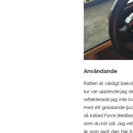
Användande
Ratten är väldigt bekvä
tur var upplevde jag de
reflekterade jag inte ö
med ett gnisslande ljud
så kallad
Force feedba
som du kör på. Jag vet
är som sagt den här fr