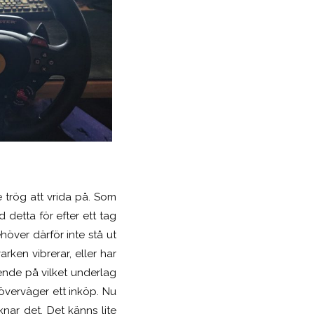
e trög att vrida på. Som
 detta för efter ett tag
höver därför inte stå ut
rken vibrerar, eller har
ende på vilket underlag
överväger ett inköp. Nu
nar det. Det känns lite