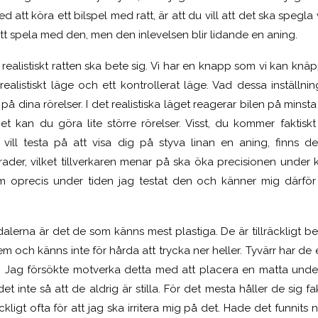
 att köra ett bilspel med ratt, är att du vill att det ska spegla ve
att spela med den, men den inlevelsen blir lidande en aning.
realistiskt ratten ska bete sig. Vi har en knapp som vi kan knäppa
realistiskt läge och ett kontrollerat läge. Vad dessa inställnin
å dina rörelser. I det realistiska läget reagerar bilen på minsta 
et kan du göra lite större rörelser. Visst, du kommer faktis
ill testa på att visa dig på styva linan en aning, finns de
rader, vilket tillverkaren menar på ska öka precisionen under k
m oprecis under tiden jag testat den och känner mig därför v
dalerna är det de som känns mest plastiga. De är tillräckligt
dem och känns inte för hårda att trycka ner heller. Tyvärr har d
. Jag försökte motverka detta med att placera en matta unde
et inte så att de aldrig är stilla. För det mesta håller de sig f
kligt ofta för att jag ska irritera mig på det. Hade det funni