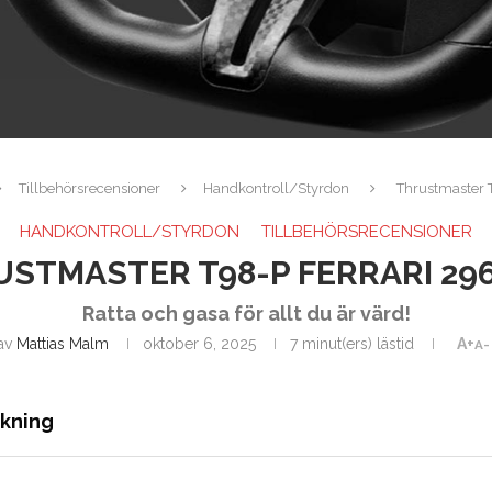
Tillbehörsrecensioner
Handkontroll/Styrdon
Thrustmaster 
HANDKONTROLL/STYRDON
TILLBEHÖRSRECENSIONER
STMASTER T98-P FERRARI 29
Ratta och gasa för allt du är värd!
av
Mattias Malm
oktober 6, 2025
7 minut(ers) lästid
A+
A-
ckning