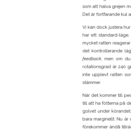
som att halva grejen med
Det är fortfarande kul 
Vi kan dock justera hur 
har ett standard-läge, 
mycket ratten reagerar p
det kontrollerande läg
feedback,
men om du v
rotationsgrad är 240 g
inte upplevt ratten so
stämmer.
När det kommer till pe
till att ha fötterna på 
golvet under körandet
bara marginellt. Nu är d
förekommer ändå tillräc