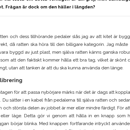
t. Frågan är dock om den håller i längden?
ten och dess tillhörande pedaler slås jag av att kitet är byggt
ekt, då ratten ska höra till den billigare kategorin. Jag måste
vara byggd av just plast, men själva ratten känns ganska robus
ns som att den faktiskt kommer hålla ett bra tag, vilket är skönt 
ngt, utan att tanken är att du ska kunna använda den länge.
librering
amtagen för att passa nybörjare märks när det är dags att koppla 
C. Du sätter i en kabel från pedalerna till själva ratten och sed
n och största delen av jobbet är mer eller mindre färdigt. För a
ing eller läge. Detta gör vi genom att hålla in en knapp som 
ggan börjar blinka. Med knappen fortfarande intryckt använder 