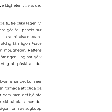
rkligheten till viss del.
 till tre olika lägen. Vi
gar gör är i princip hur
lilla rattrörelse medan i
kt aldrig få någon
Force
n möjligheten. Rattens
örningen. Jag har själv
illig att påstå att det
 bekväma när det kommer
e en förmåga att glida på
r dem, men det hjälpte
aktiskt på plats, men det
ts någon form av sugkopp