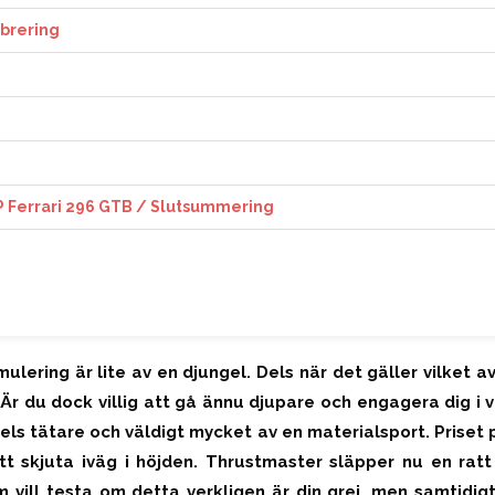
ibrering
 Ferrari 296 GTB / Slutsummering
ulering är lite av en djungel. Dels när det gäller vilket av
Är du dock villig att gå ännu djupare och engagera dig i v
dels tätare och väldigt mycket av en materialsport. Priset p
att skjuta iväg i höjden. Thrustmaster släpper nu en rat
m vill testa om detta verkligen är din grej, men samtidi