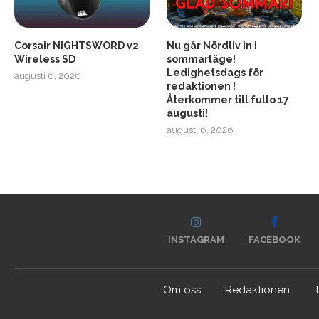
Corsair NIGHTSWORD v2
Nu går Nördliv in i
Wireless SD
sommarläge!
Ledighetsdags för
augusti 6, 2026
redaktionen !
Återkommer till fullo 17
augusti!
augusti 6, 2026
INSTAGRAM
FACEBOOK
Om oss
Redaktionen