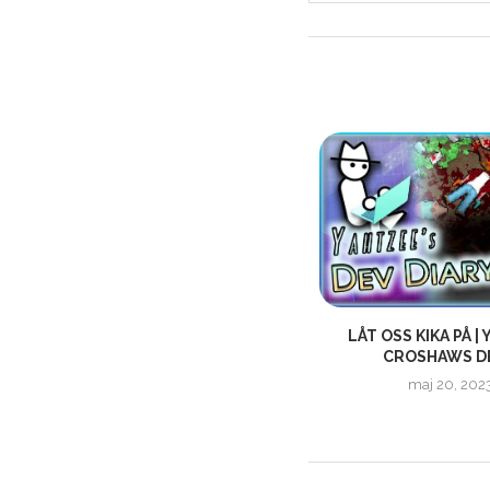
A
DOKUMENTÄR AV INDIGO GAMING
LÅT OSS KIKA PÅ |
| HISTORIEN OM GENREN...
CROSHAWS DE
december 16, 2020
maj 20, 202