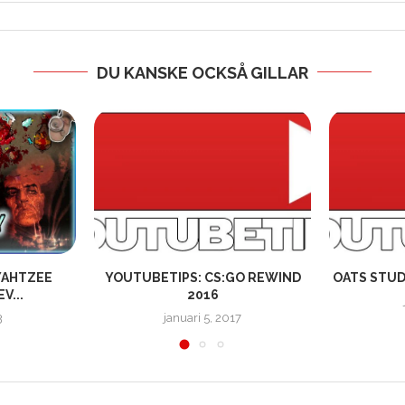
DU KANSKE OCKSÅ GILLAR
 YAHTZEE
YOUTUBETIPS: CS:GO REWIND
OATS STUD
V...
2016
3
januari 5, 2017