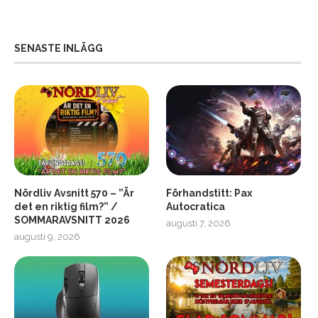
SENASTE INLÄGG
Nördliv Avsnitt 570 – ”Är
Förhandstitt: Pax
det en riktig film?” /
Autocratica
SOMMARAVSNITT 2026
augusti 7, 2026
2
Soundcore Liberty 5 Pro
augusti 9, 2026