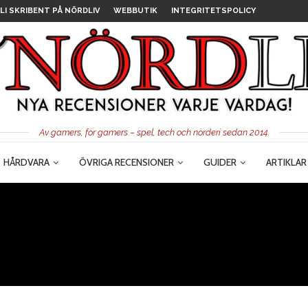
LI SKRIBENT PÅ NÖRDLIV
WEBBUTIK
INTEGRITETSPOLICY
Av gamers, för gamers – spel, tech och nörderi sedan 2014.
HÅRDVARA
ÖVRIGA RECENSIONER
GUIDER
ARTIKLAR