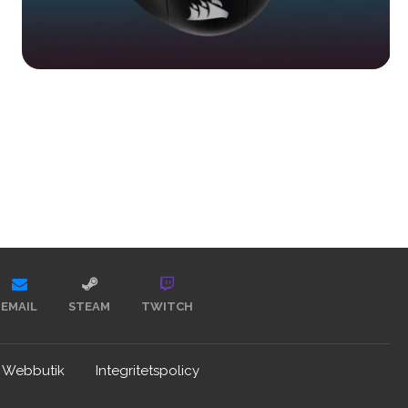
EMAIL
STEAM
TWITCH
Webbutik
Integritetspolicy