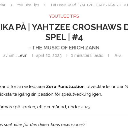
klar
YouTube Tips
Låt Oss Kika På | YAHTZEE CROSHAWS DEV 
YOUTUBE TIPS
KIKA PÅ | YAHTZEE CROSHAWS D
SPEL | #4
- THE MUSIC OF ERICH ZANN
av
Emil Levin
april 20, 2023
0 minut(ers) lästid
A+
A-
 känd för sin videoserie
Zero Punctuation
, utvecklade, under 2
kickstarta igång sin passion för spelutveckling igen.
närmare på spelen, ett per månad, under 2023.
 spel, eller för den delen, hans recensioner?