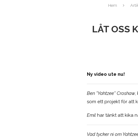
Hem
Arti
LÅT OSS 
Ny video ute nu!
Ben ”Yahtzee” Croshaw
,
som ett projekt för att 
Emil
har tänkt att kika 
Vad tycker ni om Yahtzees