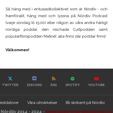
Så häng med i entusiastkollektivet som är
Nördliv
- och
framförallt, häng med och lyssna på Nördliv Podcast
(varje söndag kl 15.00) eller någon av våra andra härligt
nördiga poddar, den nischade Cultpodden samt
populärfilmspodden Matiné!; alla finns där poddar finns!
Välkommen!
TWITTER
DISCORD
RSS
SPOTIFY
YOUTUBE
Testdatorer
Våra utmärkelser
Bli skribent på Nördliv
Nördliv 2014 - 2024 -
webmaster@nordlivpodcast.se