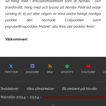
Så häng med i entusiastkollektivet som är
Nördliv
- och
framförallt, häng med och lyssna på Nördliv Podcast (varje
söndag kl 15.00) eller någon av våra andra härligt nördiga
poddar, den nischade Cultpodden samt
populärfilmspodden Matiné!; alla finns där poddar finns!
Välkommen!
TWITTER
DISCORD
RSS
SPOTIFY
YOUTUBE
E
Testdatorer
Våra utmärkelser
Bli skribent på Nördliv
Nördliv 2014 - 2024 -
webmaster@nordlivpodcast.se