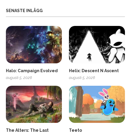
SENASTE INLÄGG
Halo: Campaign Evolved
Helix: Descent N Ascent
augusti 5, 2026
augusti 5, 2026
ro
SCUF Gaming Omega
The Alters: The Last
Teeto