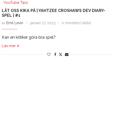
YouTube Tips
LÅT OSS KIKA PÅ | YAHTZEE CROSHAWS DEV DIARY-
SPEL | #1
av
Emil Levin
januari 27, 2023
0 minut(ers) lästid
Kan en kritiker göra bra spel?
Läs mer