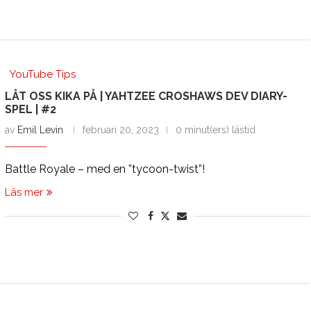
YouTube Tips
LÅT OSS KIKA PÅ | YAHTZEE CROSHAWS DEV DIARY-
SPEL | #2
av
Emil Levin
februari 20, 2023
0 minut(ers) lästid
Battle Royale – med en ”tycoon-twist”!
Läs mer