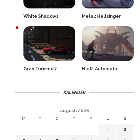
White Shadows
Metal: Hellsinger
Gran Turismo 7
NieR: Automata
KALENDER
augusti 2026
M
T
O
T
F
L
S
1
2