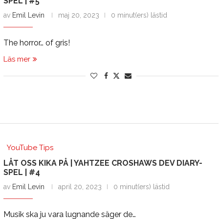
SPEL | #5
av
Emil Levin
maj 20, 2023
0 minut(ers) lästid
The horror… of gris!
Läs mer
YouTube Tips
LÅT OSS KIKA PÅ | YAHTZEE CROSHAWS DEV DIARY-
SPEL | #4
av
Emil Levin
april 20, 2023
0 minut(ers) lästid
Musik ska ju vara lugnande säger de…