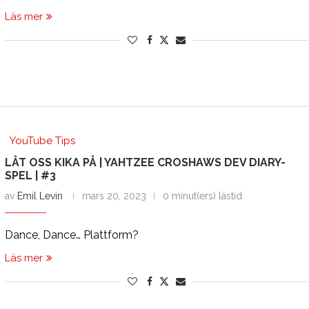
Läs mer
YouTube Tips
LÅT OSS KIKA PÅ | YAHTZEE CROSHAWS DEV DIARY-
SPEL | #3
av
Emil Levin
mars 20, 2023
0 minut(ers) lästid
Dance, Dance… Plattform?
Läs mer