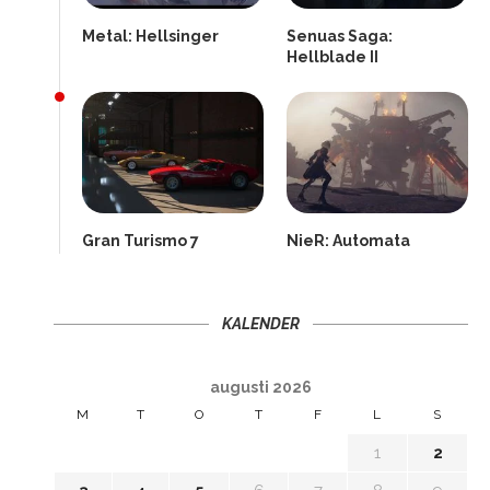
Metal: Hellsinger
Senuas Saga:
Hellblade II
Gran Turismo 7
NieR: Automata
KALENDER
augusti 2026
M
T
O
T
F
L
S
1
2