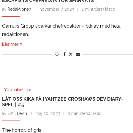
ESCAPISTS CHEFREDAKTÖR SPARKATS
av
Redaktionen
november 7, 2023
2 minut(ers) lästid
Gamurs Group sparkar chefredaktör – blir av med hela
redaktionen.
Läs mer
YouTube Tips
LÅT OSS KIKA PÅ | YAHTZEE CROSHAWS DEV DIARY-
SPEL | #5
av
Emil Levin
maj 20, 2023
0 minut(ers) lästid
The horror… of gris!