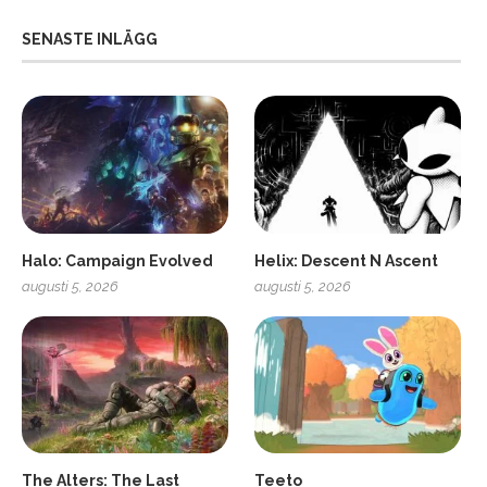
SENASTE INLÄGG
Halo: Campaign Evolved
Helix: Descent N Ascent
augusti 5, 2026
augusti 5, 2026
ro
SCUF Gaming Omega
The Alters: The Last
Teeto