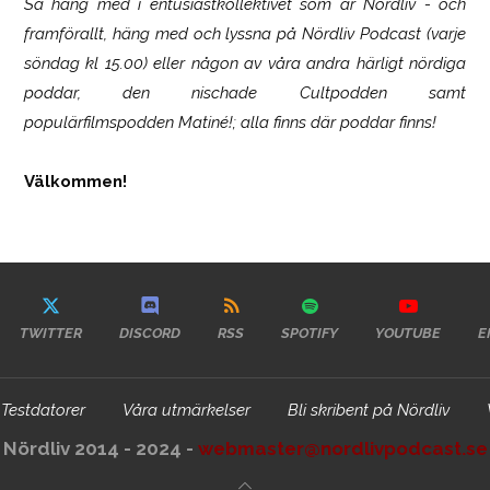
Så häng med i entusiastkollektivet som är
Nördliv
- och
framförallt, häng med och lyssna på Nördliv Podcast (varje
söndag kl 15.00) eller någon av våra andra härligt nördiga
poddar, den nischade Cultpodden samt
populärfilmspodden Matiné!; alla finns där poddar finns!
Välkommen!
TWITTER
DISCORD
RSS
SPOTIFY
YOUTUBE
E
Testdatorer
Våra utmärkelser
Bli skribent på Nördliv
Nördliv 2014 - 2024 -
webmaster@nordlivpodcast.se