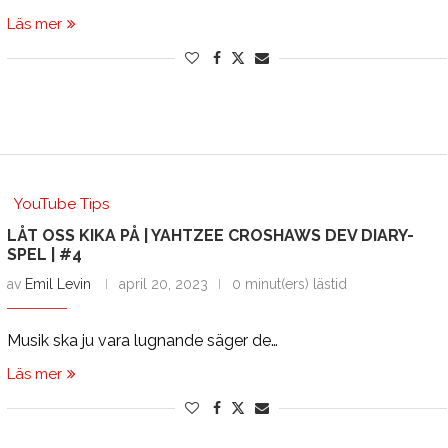
Läs mer
YouTube Tips
LÅT OSS KIKA PÅ | YAHTZEE CROSHAWS DEV DIARY-
SPEL | #4
av
Emil Levin
april 20, 2023
0 minut(ers) lästid
Musik ska ju vara lugnande säger de…
Läs mer