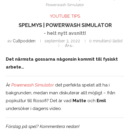
Powerwash Simulator
YOUTUBE TIPS
SPELMYS | POWERWASH SIMULATOR
- helt nytt avsnitt!
av
Cultpodden
september 3, 2022
0 minut(ers) lästid
A+
A-
Det närmsta gossarna någonsin kommit till fysiskt
arbete…
Är
Powerwash Simulator
det perfekta spelet att ha i
bakgrunden, medan man diskuterar allt möjligt – från
popkultur till filosofi? Det är vad
Matte
och
Emil
undersöker i dagens video.
Förslag på spel?
Kommentera nedan!