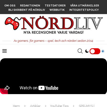
OM OSS
REDAKTIONEN
TESTDATORER
VÅRA UTMÄRKELSER
BLI SKRIBENT PÅ NÖRDLIV
WEBBUTIK
INTEGRITETSPOLICY
Av gamers, för gamers – spel, tech och nörderi sedan 2014.
Hem
Artiklar
YouTube Tips
SPELMYS |