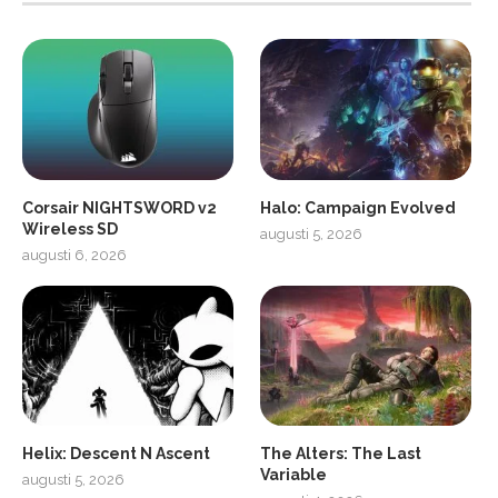
Corsair NIGHTSWORD v2
Halo: Campaign Evolved
Wireless SD
augusti 5, 2026
augusti 6, 2026
2
Soundcore Liberty 5 Pro
Helix: Descent N Ascent
The Alters: The Last
Variable
augusti 5, 2026