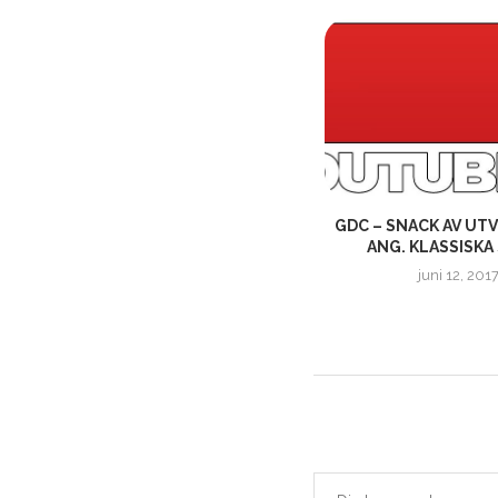
S
NYA AVSNITT AV SPELMYS MED
GDC – SNACK AV UT
MATTE & EMIL
ANG. KLASSISKA 
augusti 27, 2022
juni 12, 201