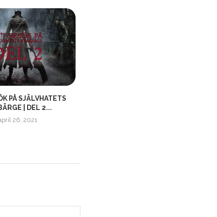
ÖK PÅ SJÄLVHATETS
SPELMYS | HALLOWEENSPECIAL |
ÄRGE | DEL 2...
ITCH.IO X3
april 26, 2021
november 5, 2022