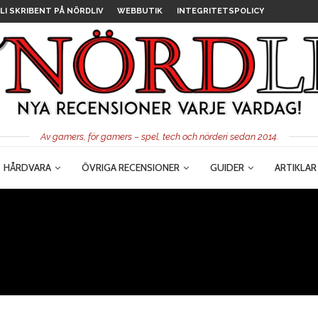
LI SKRIBENT PÅ NÖRDLIV
WEBBUTIK
INTEGRITETSPOLICY
Av gamers, för gamers – spel, tech och nörderi sedan 2014.
HÅRDVARA
ÖVRIGA RECENSIONER
GUIDER
ARTIKLAR