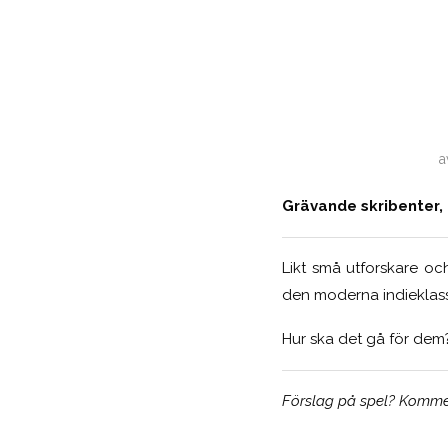
a
Grävande skribenter, 
Likt små utforskare oc
den moderna indieklass
Hur ska det gå för dem? 
Förslag på spel?
Kommen