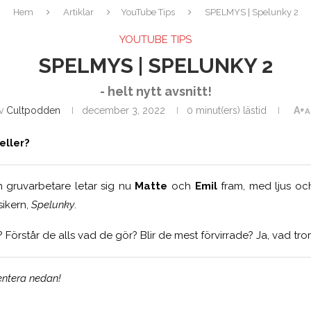
Hem
Artiklar
YouTube Tips
SPELMYS | Spelunky 2
YOUTUBE TIPS
SPELMYS | SPELUNKY 2
- helt nytt avsnitt!
v
Cultpodden
december 3, 2022
0 minut(ers) lästid
A+
A
eller?
h gruvarbetare letar sig nu
Matte
och
Emil
fram, med ljus och 
ikern,
Spelunky
.
Förstår de alls vad de gör? Blir de mest förvirrade? Ja, vad tror
tera nedan!