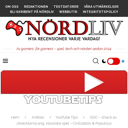
OM OSS
REDAKTIONEN
TESTDATORER
VÅRA UTMÄRKELSER
BLI SKRIBENT PÅ NÖRDLIV
WEBBUTIK
INTEGRITETSPOLICY
Av gamers, för gamers – spel, tech och nörderi sedan 2014.
Hem
Artiklar
YouTube Tips
GDC – Snack av
utvecklarna ang. klassiska spel – Civilization & Populous