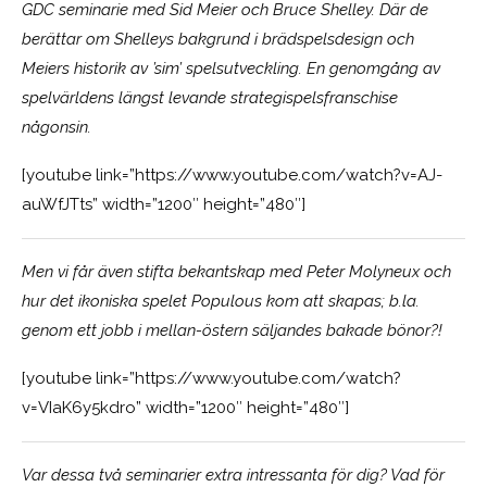
GDC seminarie med Sid Meier och Bruce Shelley. Där de
berättar om Shelleys bakgrund i brädspelsdesign och
Meiers historik av ’sim’ spelsutveckling. En genomgång av
spelvärldens längst levande strategispelsfranschise
någonsin.
[youtube link=”https://www.youtube.com/watch?v=AJ-
auWfJTts” width=”1200″ height=”480″]
Men vi får även stifta bekantskap med Peter Molyneux och
hur det ikoniska spelet Populous kom att skapas; b.la.
genom ett jobb i mellan-östern säljandes bakade bönor?!
[youtube link=”https://www.youtube.com/watch?
v=VIaK6y5kdro” width=”1200″ height=”480″]
Var dessa två seminarier extra intressanta för dig? Vad för