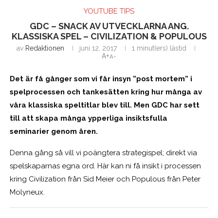
YOUTUBE TIPS
GDC – SNACK AV UTVECKLARNA ANG.
KLASSISKA SPEL – CIVILIZATION & POPULOUS
av
Redaktionen
juni 12, 2017
1 minut(ers) lästid
A+
A-
Det är få gånger som vi får insyn ”post mortem” i
spelprocessen och tankesätten kring hur många av
våra klassiska speltitlar blev till. Men GDC har sett
till att skapa många ypperliga insiktsfulla
seminarier genom åren.
Denna gång så vill vi poängtera strategispel; direkt via
spelskaparnas egna ord. Här kan ni få insikt i processen
kring Civilization från Sid Meier och Populous från Peter
Molyneux.