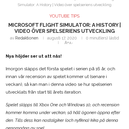
Simulator: A History | Video över spelseriens utveckling
YOUTUBE TIPS
MICROSOFT FLIGHT SIMULATOR: A HISTORY |
VIDEO ÖVER SPELSERIENS UTVECKLING
av
Redaktionen
augusti 17, 2020
0 minut(ers) lästid
A+
A-
Nya höjder ser ut att nås!
Imorgon släpps det första spelet i serien på 16 år, och
innan vår recension av spelet kommer ut (senare i
veckan), så kan man i denna video se hur spelserien
utvecklats från start till årets iteration.
Spelet släpps till Xbox One och Windows 10, och recension
kommer komma under veckan, så håll ögonen öppna efter
den. Tills dess kan nostalgiker (och nyfikna) kika på denna
genomgång av spel.