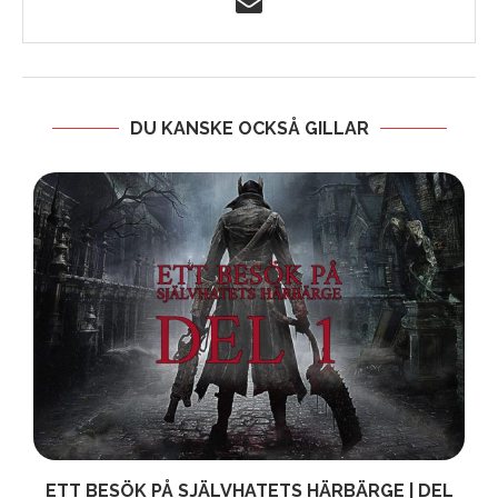
DU KANSKE OCKSÅ GILLAR
ETT BESÖK PÅ SJÄLVHATETS HÄRBÄRGE | DEL