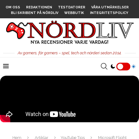
OM OSS
REDAKTIONEN
TESTDATORER
VÅRA UTMÄRKELSER
BLI SKRIBENT PÅ NÖRDLIV
WEBBUTIK
INTEGRITETSPOLICY
Av gamers, för gamers – spel, tech och nörderi sedan 2014.
Hem
Artiklar
YouTube Tips
Microsoft Flight