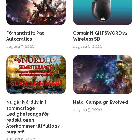
Förhandstitt: Pax
Corsair NIGHTSWORD v2
Autocratica
Wireless SD
augusti 7, 2026
augusti 6, 2026
2
Soundcore Liberty 5 Pro
Nu går Nördliv in i
Halo: Campaign Evolved
sommarläge!
augusti 5, 2026
Ledighetsdags för
redaktionen !
Återkommer till fullo 17
augusti!
augusti 6, 2026