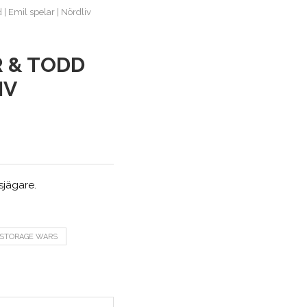
| Emil spelar | Nördliv
R & TODD
IV
sjägare.
STORAGE WARS