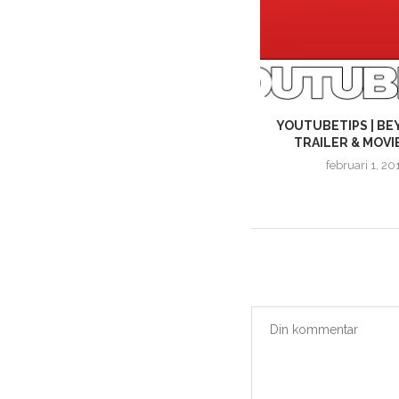
DIGITAL FOUNDRY | POKÉMON
YOUTUBETIPS | BE
LET’S GO ANALYS
TRAILER & MOVI
november 26, 2018
februari 1, 20