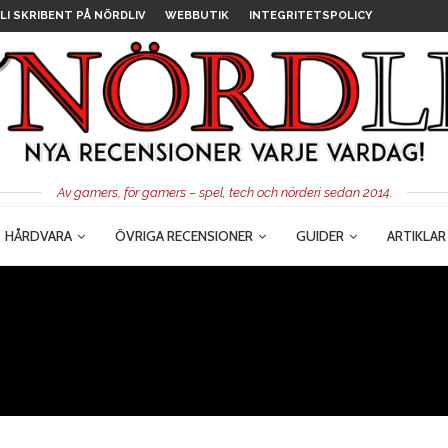
LI SKRIBENT PÅ NÖRDLIV
WEBBUTIK
INTEGRITETSPOLICY
Av gamers, för gamers – spel, tech och nörderi sedan 2014.
HÅRDVARA
ÖVRIGA RECENSIONER
GUIDER
ARTIKLAR