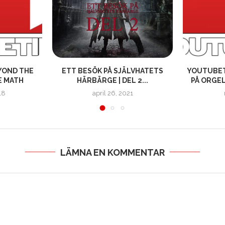
YOND THE
ETT BESÖK PÅ SJÄLVHATETS
YOUTUBET
E MATH
HÄRBÄRGE | DEL 2...
PÅ ORGE
18
april 26, 2021
LÄMNA EN KOMMENTAR