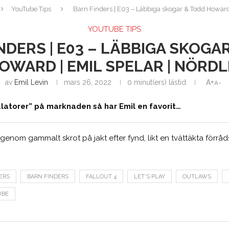
YouTube Tips
Barn Finders | E03 – Läbbiga skogar & Todd Howard 
YOUTUBE TIPS
NDERS | E03 – LÄBBIGA SKOGA
OWARD | EMIL SPELAR | NÖRDL
av
Emil Levin
mars 26, 2022
0 minut(ers) lästid
A+
A-
ulatorer” på marknaden så har Emil en favorit…
igenom gammalt skrot på jakt efter fynd, likt en tvättäkta förråd
ERS
BARN FINDERS
FALLOUT 4
LET'S PLAY
OUTLAWS
UBE