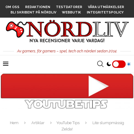
OM OSS
REDAKTIONEN
TESTDATORER
VÅRA UTMÄRKELSER
BLI SKRIBENT PÅ NÖRDLIV
WEBBUTIK
INTEGRITETSPOLICY
Av gamers, för gamers – spel, tech och nörderi sedan 2014.
Hem
Artiklar
YouTube Tips
Lite slumpmässig
Zelda!