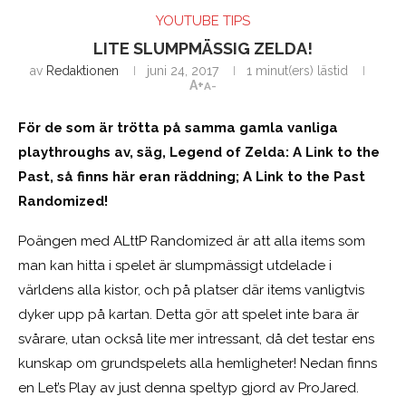
YOUTUBE TIPS
LITE SLUMPMÄSSIG ZELDA!
av
Redaktionen
juni 24, 2017
1 minut(ers) lästid
A+
A-
För de som är trötta på samma gamla vanliga
playthroughs av, säg, Legend of Zelda: A Link to the
Past, så finns här eran räddning; A Link to the Past
Randomized!
Poängen med ALttP Randomized är att alla items som
man kan hitta i spelet är slumpmässigt utdelade i
världens alla kistor, och på platser där items vanligtvis
dyker upp på kartan. Detta gör att spelet inte bara är
svårare, utan också lite mer intressant, då det testar ens
kunskap om grundspelets alla hemligheter! Nedan finns
en Let’s Play av just denna speltyp gjord av ProJared.