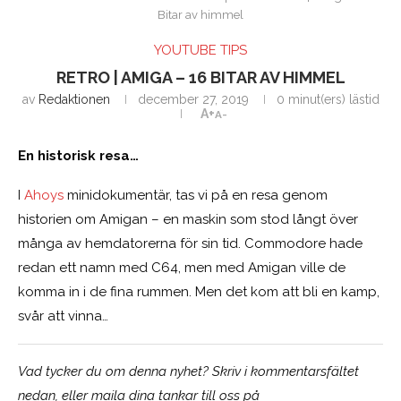
Bitar av himmel
YOUTUBE TIPS
RETRO | AMIGA – 16 BITAR AV HIMMEL
av
Redaktionen
december 27, 2019
0 minut(ers) lästid
A+
A-
En historisk resa…
I
Ahoys
minidokumentär, tas vi på en resa genom
historien om Amigan – en maskin som stod långt över
många av hemdatorerna för sin tid. Commodore hade
redan ett namn med C64, men med Amigan ville de
komma in i de fina rummen. Men det kom att bli en kamp,
svår att vinna…
Vad tycker du om denna nyhet? Skriv i kommentarsfältet
nedan, eller maila dina tankar till oss på