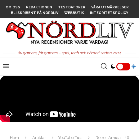
OM OSS
REDAKTIONEN
TESTDATORER
VÅRA UTMÄRKELSER
BLI SKRIBENT PÅ NÖRDLIV
WEBBUTIK
INTEGRITETSPOLICY
Av gamers, för gamers – spel, tech och nörderi sedan 2014.
Hem
Artiklar
YouTube Tips
Retro | Amiga – 16