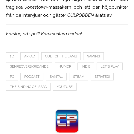
tragiska
Jonestown
-massakern och ett par höjdpunkter
från de intervjuer och gäster
CULPODDEN
ärats av.
Förslag på spel?
Kommentera nedan!
2D
ARKAD
CULT OF THE LAMB
GAMING
GENREÖVERSKRIDANDE
HUMOR
INDIE
LET'S PLAY
PC
PODCAST
SAMTAL
STEAM
STRATEGI
THE BINDING OF ISSAC
YOUTUBE