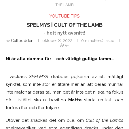
THE LAMB
YOUTUBE TIPS
SPELMYS | CULT OF THE LAMB
- helt nytt avsnitt!
av
Cultpodden
oktober 8, 2022
0 minut(ers) lästid
A+
A-
Ni är alla dumma får – och väldigt gulliga lamm…
I veckans
SPELMYS
drabbas pojkarna av ett måttligt
synkfel, som inte stör er tittare mer än att deras munnar
inte matchar deras tal; men det är inte det ni ska ha fokus
på – istället ska ni bevittna
Matte
starta en kult och
förföra fler och fler följare!
Utöver det snackas det om bl.a. om
Cult of the Lambs
spelmekaniker, vad som egentligen dracks under den