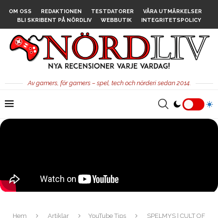
OM OSS
REDAKTIONEN
TESTDATORER
VÅRA UTMÄRKELSER
BLI SKRIBENT PÅ NÖRDLIV
WEBBUTIK
INTEGRITETSPOLICY
Av gamers, för gamers – spel, tech och nörderi sedan 2014.
Hem
Artiklar
YouTube Tips
SPELMYS | CULT OF