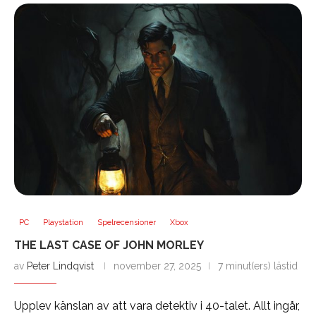
PC
Playstation
Spelrecensioner
Xbox
THE LAST CASE OF JOHN MORLEY
av
Peter Lindqvist
november 27, 2025
7 minut(ers) lästid
Upplev känslan av att vara detektiv i 40-talet. Allt ingår,