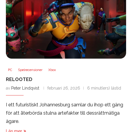
PC
Spelrecensioner
Xbox
RELOOTED
av
Peter Lindqvist
februari 26, 2026
6 minut(ers) lästid
I ett futuristiskt Johannesburg samlar du ihop ett gäng
för att återbörda stulna artefakter till dessrättmätiga
ägare.
Läs mer