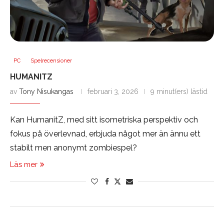
PC
Spelrecensioner
HUMANITZ
av
Tony Nisukangas
februari 3, 2026
9 minut(ers) lästid
Kan HumanitZ, med sitt isometriska perspektiv och
fokus på överlevnad, erbjuda något mer än ännu ett
stabilt men anonymt zombiespel?
Läs mer