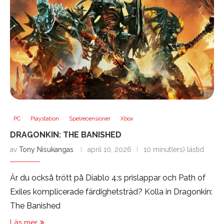
PC
Playstation
Spelrecensioner
Xbox
DRAGONKIN: THE BANISHED
av
Tony Nisukangas
april 10, 2026
10 minut(ers) lästid
Är du också trött på Diablo 4:s prislappar och Path of
Exiles komplicerade färdighetsträd? Kolla in Dragonkin:
The Banished
Läs mer