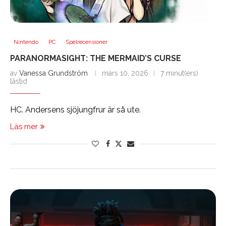
Nintendo
PC
Spelrecensioner
PARANORMASIGHT: THE MERMAID’S CURSE
av
Vanessa Grundström
mars 10, 2026
7 minut(ers)
lästid
HC. Andersens sjöjungfrur är så ute.
Läs mer