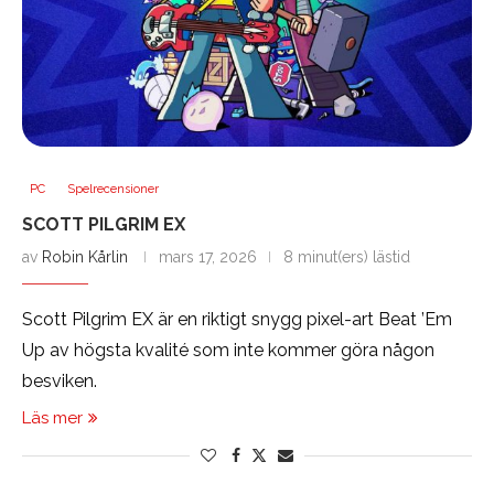
PC
Spelrecensioner
SCOTT PILGRIM EX
av
Robin Kårlin
mars 17, 2026
8 minut(ers) lästid
Scott Pilgrim EX är en riktigt snygg pixel-art Beat ’Em
Up av högsta kvalité som inte kommer göra någon
besviken.
Läs mer