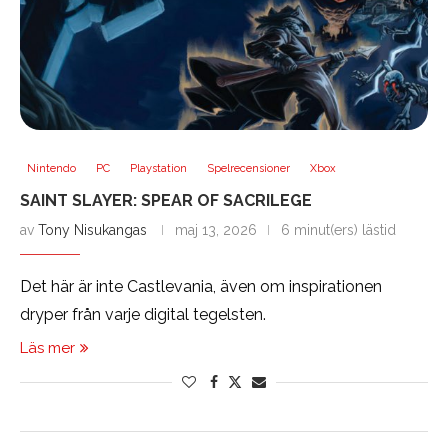
Nintendo
PC
Playstation
Spelrecensioner
Xbox
SAINT SLAYER: SPEAR OF SACRILEGE
av
Tony Nisukangas
maj 13, 2026
6 minut(ers) lästid
Det här är inte Castlevania, även om inspirationen
dryper från varje digital tegelsten.
Läs mer