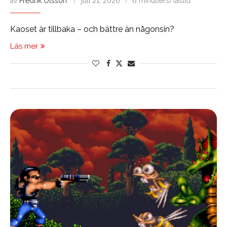
av
Fredrik Olsson
juli 21, 2026
6 minut(ers) lästid
Kaoset är tillbaka – och bättre än någonsin?
Läs mer