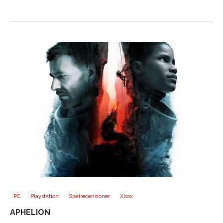
PC
Playstation
Spelrecensioner
Xbox
APHELION