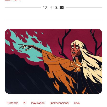
Nintendo
PC
Playstation
Spelrecensioner
Xbox