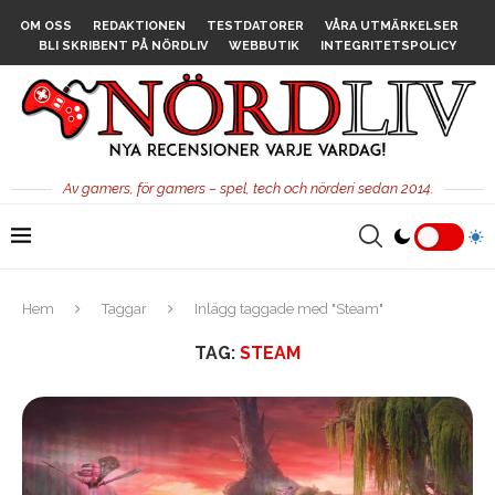
OM OSS
REDAKTIONEN
TESTDATORER
VÅRA UTMÄRKELSER
BLI SKRIBENT PÅ NÖRDLIV
WEBBUTIK
INTEGRITETSPOLICY
Av gamers, för gamers – spel, tech och nörderi sedan 2014.
Hem
Taggar
Inlägg taggade med "Steam"
TAG:
STEAM