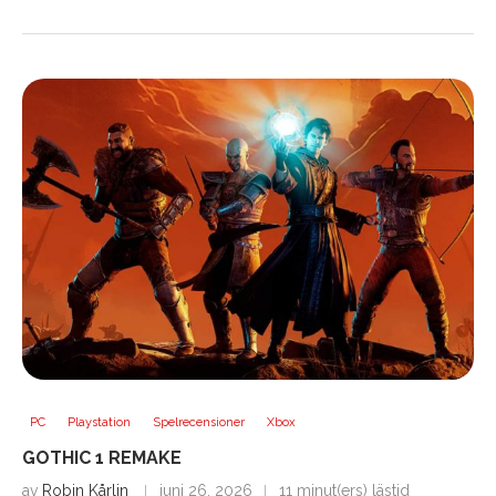
PC
Playstation
Spelrecensioner
Xbox
GOTHIC 1 REMAKE
av
Robin Kårlin
juni 26, 2026
11 minut(ers) lästid