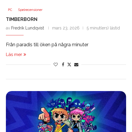
PC
Spelrecensioner
TIMBERBORN
av
Fredrik Lundqvist
mars 23, 2026
5 minut(ers) lästid
Från paradis till öken på några minuter
Läs mer