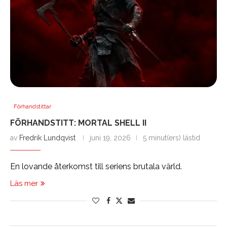
Förhandstittar
FÖRHANDSTITT: MORTAL SHELL II
av
Fredrik Lundqvist
juni 19, 2026
5 minut(ers) lästid
En lovande återkomst till seriens brutala värld.
Läs mer