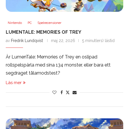
Nintendo
PC
Spelrecensioner
LUMENTALE: MEMORIES OF TREY
av
Fredrik Lundqvist
maj 22, 2026
5 minut(ers) lästid
Är LumenTale: Memories of Trey en oslipad
rollspelspärla med sina 134 monster, eller bara ett
segdraget tålamodstest?
Läs mer