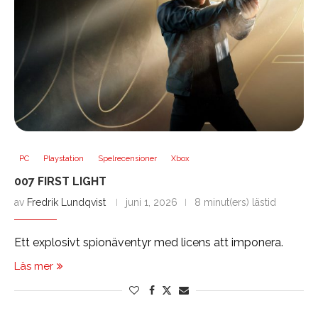
PC
Playstation
Spelrecensioner
Xbox
007 FIRST LIGHT
av
Fredrik Lundqvist
juni 1, 2026
8 minut(ers) lästid
Ett explosivt spionäventyr med licens att imponera.
Läs mer