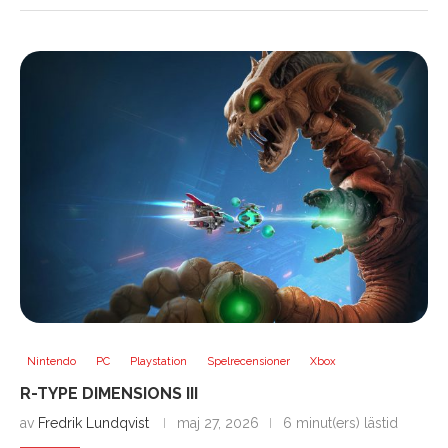
Nintendo
PC
Playstation
Spelrecensioner
Xbox
R-TYPE DIMENSIONS III
av
Fredrik Lundqvist
maj 27, 2026
6 minut(ers) lästid