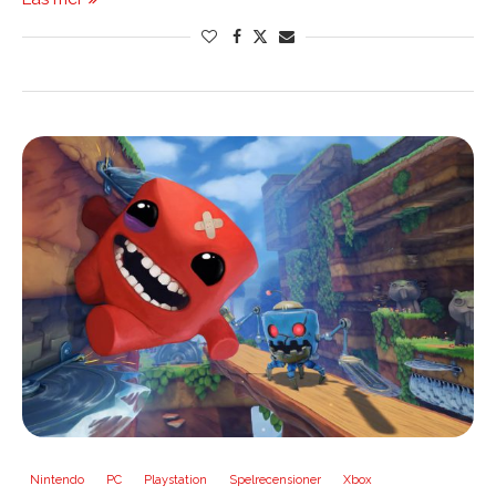
Nintendo
PC
Playstation
Spelrecensioner
Xbox