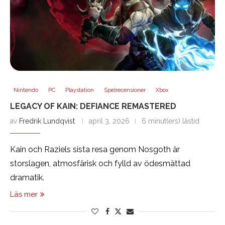
Nintendo
PC
Playstation
Spelrecensioner
Xbox
LEGACY OF KAIN: DEFIANCE REMASTERED
av
Fredrik Lundqvist
april 3, 2026
6 minut(ers) lästid
Kain och Raziels sista resa genom Nosgoth är
storslagen, atmosfärisk och fylld av ödesmättad
dramatik.
Läs mer