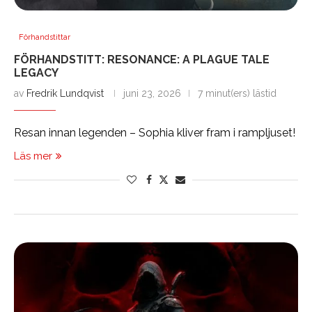
Förhandstittar
FÖRHANDSTITT: RESONANCE: A PLAGUE TALE
LEGACY
av
Fredrik Lundqvist
juni 23, 2026
7 minut(ers) lästid
Resan innan legenden – Sophia kliver fram i rampljuset!
Läs mer