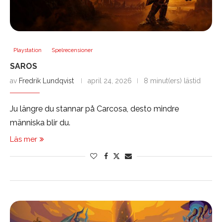
Playstation
Spelrecensioner
SAROS
av
Fredrik Lundqvist
april 24, 2026
8 minut(ers) lästid
Ju längre du stannar på Carcosa, desto mindre
människa blir du.
Läs mer