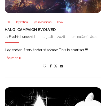
PC
Playstation
Spelrecensioner
Xbox
HALO: CAMPAIGN EVOLVED
av
Fredrik Lundqvist
augusti 5, 2026
5 minut(ers) lästid
Legenden återvänder starkare: This is spartan !!!
Läs mer