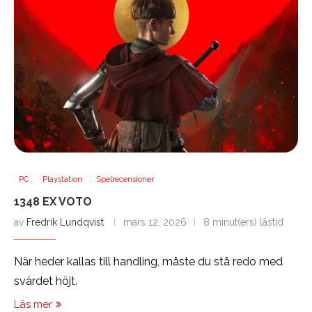
PC
Playstation
Spelrecensioner
1348 EX VOTO
av
Fredrik Lundqvist
mars 12, 2026
8 minut(ers) lästid
När heder kallas till handling, måste du stå redo med
svärdet höjt.
Läs mer