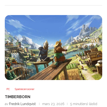
PC
Spelrecensioner
TIMBERBORN
av
Fredrik Lundqvist
mars 23, 2026
5 minut(ers) lästid