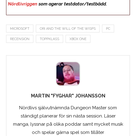
Nördlivriggen
som agerar testdator/testbädd.
MICROSOFT
ORI AND THE WILL OF THE WISPS
PC
RECENSION
TOPPKLASS
XBOX ONE
MARTIN "FYGHAR" JOHANSSON
Nördlivs självutnämnda Dungeon Master som
ständigt planerar för sin nästa session. Läser
manga, lyssnar på olika poddar samt mycket musik
och spelar gärna spel som tillåter