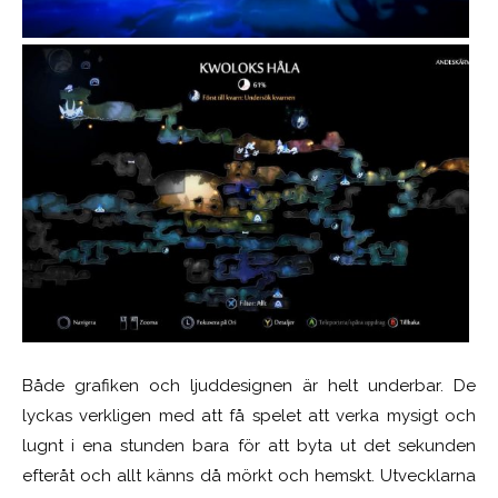
Både grafiken och ljuddesignen är helt underbar. De
lyckas verkligen med att få spelet att verka mysigt och
lugnt i ena stunden bara för att byta ut det sekunden
efteråt och allt känns då mörkt och hemskt. Utvecklarna