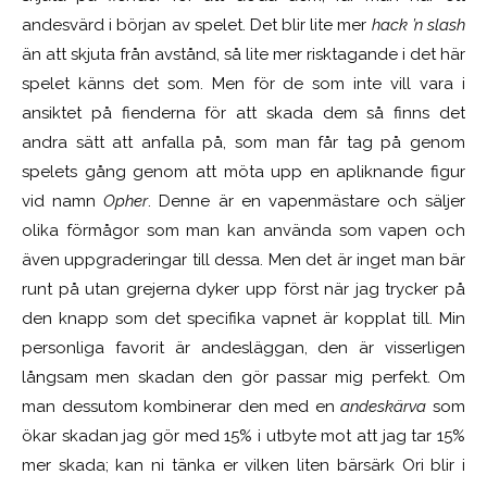
andesvärd i början av spelet. Det blir lite mer
hack ’n slash
än att skjuta från avstånd, så lite mer risktagande i det här
spelet känns det som. Men för de som inte vill vara i
ansiktet på fienderna för att skada dem så finns det
andra sätt att anfalla på, som man får tag på genom
spelets gång genom att möta upp en apliknande figur
vid namn
Opher
. Denne är en vapenmästare och säljer
olika förmågor som man kan använda som vapen och
även uppgraderingar till dessa. Men det är inget man bär
runt på utan grejerna dyker upp först när jag trycker på
den knapp som det specifika vapnet är kopplat till. Min
personliga favorit är andesläggan, den är visserligen
långsam men skadan den gör passar mig perfekt. Om
man dessutom kombinerar den med en
andeskärva
som
ökar skadan jag gör med 15% i utbyte mot att jag tar 15%
mer skada; kan ni tänka er vilken liten bärsärk Ori blir i