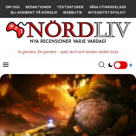
OM OSS
REDAKTIONEN
TESTDATORER
VÅRA UTMÄRKELSER
BLI SKRIBENT PÅ NÖRDLIV
WEBBUTIK
INTEGRITETSPOLICY
Av gamers, för gamers – spel, tech och nörderi sedan 2014.