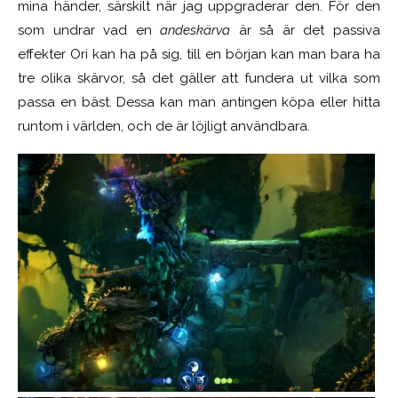
mina händer, särskilt när jag uppgraderar den. För den
som undrar vad en
andeskärva
är så är det passiva
effekter Ori kan ha på sig, till en början kan man bara ha
tre olika skärvor, så det gäller att fundera ut vilka som
passa en bäst. Dessa kan man antingen köpa eller hitta
runtom i världen, och de är löjligt användbara.