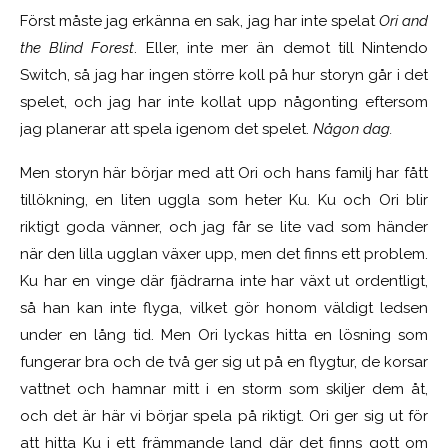
Först måste jag erkänna en sak, jag har inte spelat
Ori and
the Blind Forest
. Eller, inte mer än demot till Nintendo
Switch, så jag har ingen större koll på hur storyn går i det
spelet, och jag har inte kollat upp någonting eftersom
jag planerar att spela igenom det spelet.
Någon dag.
Men storyn här börjar med att Ori och hans familj har fått
tillökning, en liten uggla som heter Ku. Ku och Ori blir
riktigt goda vänner, och jag får se lite vad som händer
när den lilla ugglan växer upp, men det finns ett problem.
Ku har en vinge där fjädrarna inte har växt ut ordentligt,
så han kan inte flyga, vilket gör honom väldigt ledsen
under en lång tid. Men Ori lyckas hitta en lösning som
fungerar bra och de två ger sig ut på en flygtur, de korsar
vattnet och hamnar mitt i en storm som skiljer dem åt,
och det är här vi börjar spela på riktigt. Ori ger sig ut för
att hitta Ku i ett främmande land där det finns gott om