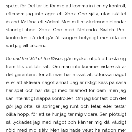
spelet för. Det tar tid för mig att komma in i en ny kontroll,
eftersom jag inte äger ett Xbox One själv, utan istället
ibland får låna ett sådant. Men mitt muskelminne blandar
ständigt ihop Xbox One med Nintendo Switch Pro-
kontrollen, så det går åt skogen betydligt mer ofta än
vad jag vill erkänna.
Ori and the Will of the Wisps
går mycket ut på att testa sig
fram tills det blir rätt. Om man inte kommer vidare så är
det garanterat för att man har missat att utforska något
eller att aktivera något annat. Jag är riktigt kass på såna
här spel och har dåligt med tålamod för dem, men jag
kan inte riktigt släppa kontrollen. Om jag kör fast, och det
gör jag ofta, så springer jag runt och letar, eller testar
olika hopp, för att se hur jag tar mig vidare. Sen plötsligt
så lyckades jag med något och känner mig då väldigt
nöjd med mig själv. Men jag hade velat ha någon mer