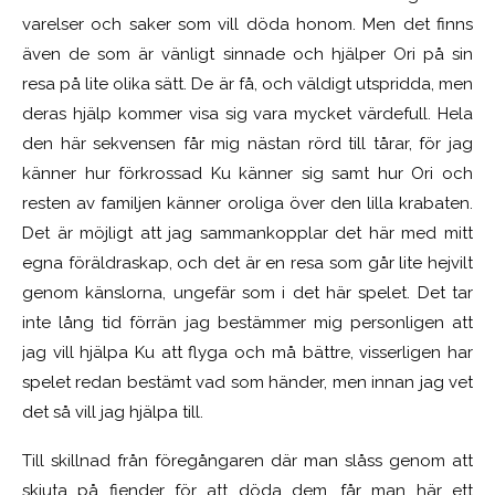
varelser och saker som vill döda honom. Men det finns
även de som är vänligt sinnade och hjälper Ori på sin
resa på lite olika sätt. De är få, och väldigt utspridda, men
deras hjälp kommer visa sig vara mycket värdefull. Hela
den här sekvensen får mig nästan rörd till tårar, för jag
känner hur förkrossad Ku känner sig samt hur Ori och
resten av familjen känner oroliga över den lilla krabaten.
Det är möjligt att jag sammankopplar det här med mitt
egna föräldraskap, och det är en resa som går lite hejvilt
genom känslorna, ungefär som i det här spelet. Det tar
inte lång tid förrän jag bestämmer mig personligen att
jag vill hjälpa Ku att flyga och må bättre, visserligen har
spelet redan bestämt vad som händer, men innan jag vet
det så vill jag hjälpa till.
Till skillnad från föregångaren där man slåss genom att
skjuta på fiender för att döda dem, får man här ett