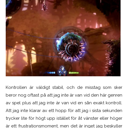
Kontrollen är väldigt stabil, och de misstag som sker
beror nog oftast på att jag inte är van vid den här genren
av spel plus att jag inte är van vid en sån exakt kontroll.
Att jag inte klarar av ett hopp för att jag i sista sekunden
trycker lite för högt upp istället för åt vänster eller höger
är ett frustrationsmoment, men det är inget jag beskyller