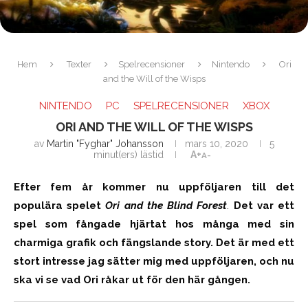
Hem
Texter
Spelrecensioner
Nintendo
Ori
and the Will of the Wisps
NINTENDO
PC
SPELRECENSIONER
XBOX
ORI AND THE WILL OF THE WISPS
av
Martin "Fyghar" Johansson
mars 10, 2020
5
minut(ers) lästid
A+
A-
Efter fem år kommer nu uppföljaren till det
populära spelet
Ori and the Blind Forest
.
Det var ett
spel som fångade hjärtat hos många med sin
charmiga grafik och fängslande story. Det är med ett
stort intresse jag sätter mig med uppföljaren, och nu
ska vi se vad Ori råkar ut för den här gången.