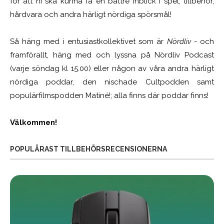
för att ni ska kunna få en bättre inblick i spel, tillbehör,
hårdvara och andra härligt nördiga spörsmål!
Så häng med i entusiastkollektivet som är
Nördliv
- och
framförallt, häng med och lyssna på Nördliv Podcast
(varje söndag kl 15.00) eller någon av våra andra härligt
nördiga poddar, den nischade Cultpodden samt
populärfilmspodden Matiné!; alla finns där poddar finns!
Välkommen!
POPULÄRAST TILLBEHÖRSRECENSIONERNA