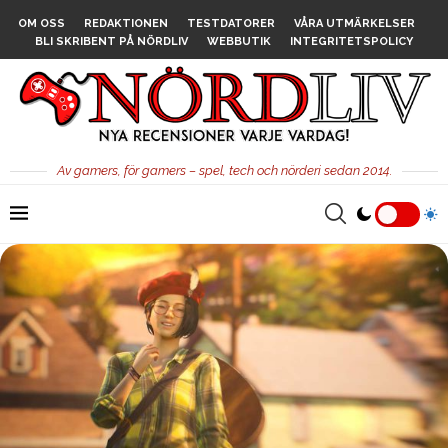
OM OSS
REDAKTIONEN
TESTDATORER
VÅRA UTMÄRKELSER
BLI SKRIBENT PÅ NÖRDLIV
WEBBUTIK
INTEGRITETSPOLICY
Av gamers, för gamers – spel, tech och nörderi sedan 2014.