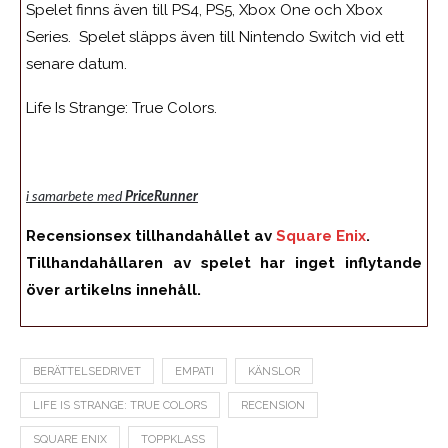
Spelet finns även till PS4, PS5, Xbox One och Xbox
Series. Spelet släpps även till Nintendo Switch vid ett
senare datum.
Life Is Strange: True Colors.
i samarbete med
PriceRunner
Recensionsex tillhandahållet av
Square Enix
.
Tillhandahållaren av spelet har inget inflytande
över artikelns innehåll.
BERÄTTELSEDRIVET
EMPATI
KÄNSLOR
LIFE IS STRANGE: TRUE COLORS
RECENSION
SQUARE ENIX
TOPPKLASS