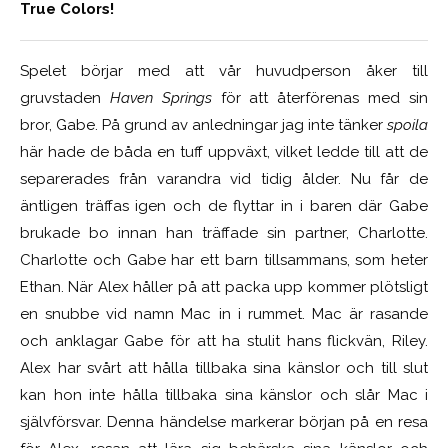
True Colors!
Spelet börjar med att vår huvudperson åker till
gruvstaden
Haven Springs
för att återförenas med sin
bror, Gabe. På grund av anledningar jag inte tänker
spoila
här hade de båda en tuff uppväxt, vilket ledde till at
t de
separerades från varandra vid tidig ålder. Nu får de
äntligen träffas igen och de flyttar in i baren där Gabe
brukade bo innan han träffade sin partner, Charlotte.
Charlotte och Gabe har ett barn tillsammans, som heter
Ethan. När Alex håller på att packa upp kommer plötsligt
en snubbe vid namn Mac in i rummet. Mac är rasande
och anklagar Gabe för att ha stulit hans flickvän, Riley.
Alex har svårt att hålla tillbaka sina känslor och till slut
k
an hon inte hålla tillbaka sina känslor och slår Mac i
självförsvar. Denna händelse markerar början på en resa