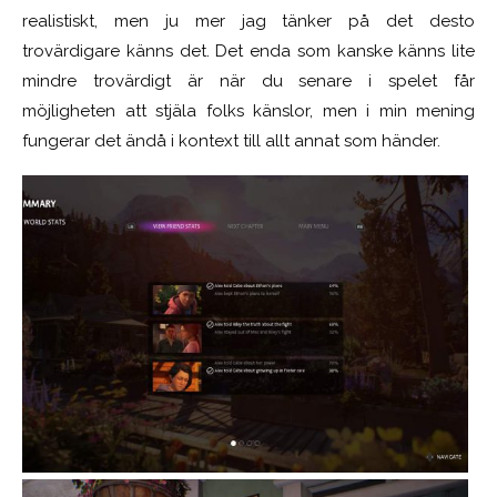
realistiskt, men ju mer jag tänker på det desto
trovärdigare känns det.
Det enda som kanske känns lite
mindre trovärdigt är när du senare i spelet får
möjligheten att stjäla folks känslor, men i min mening
fungerar det ändå i kontext till allt annat som händer.