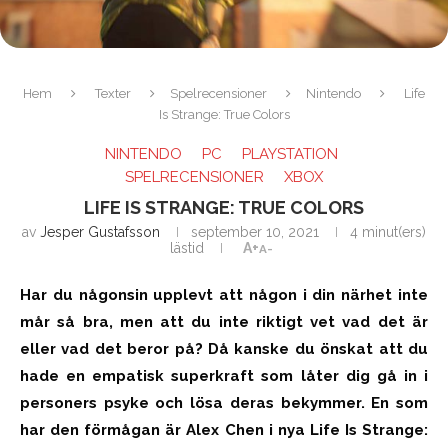
Hem
Texter
Spelrecensioner
Nintendo
Life
Is Strange: True Colors
NINTENDO
PC
PLAYSTATION
SPELRECENSIONER
XBOX
LIFE IS STRANGE: TRUE COLORS
av
Jesper Gustafsson
september 10, 2021
4 minut(ers)
lästid
A+
A-
Har du någonsin upplevt att någon i din närhet inte
mår så bra, men att du inte riktigt vet vad det är
eller vad det beror på? Då kanske du önskat att du
hade en empatisk superkraft som låter dig gå in i
personers psyke och lösa deras bekymmer. En som
har den förmågan är Alex Chen i nya Life Is Strange: