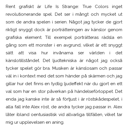
Rent grafiskt är Life Is Strange: True Colors inget
revolutionerande spel. Det ser i mångt och mycket ut
som de andra spelen i serien. Något jag tycker de gjort
riktigt snyggt dock är porträtteringen av känslor genom
grafiska element. Till exempel porträtteras rädsla en
gång som ett monster i en avgrund, vilket är ett snyggt
sätt att visa hur invånarna ser världen i det
känslotillståndet. Det ljudtekniska är något jag också
tycker spelet gör bra. Musiken är känslosam och passar
väl in i kontext med det som händer på skärmen och jag
gillar hur det finns en tydlig ljudeffekt när du gjort en ett
val som har en stor påverkan på händelseförloppet. Det
enda jag kanske inte är så förtjust i är röstskådespelet, i
alla fall inte Alex röst, de andra tycker jag passar in. Alex
låter ibland oentusiastisk vid allvarliga tillfällen, vilket tar
mig ur upplevelsen en aning.