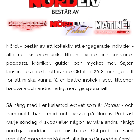
Nördliv består av ett kollektiv att engagerade individer -
alla med sin egen unika tillgång. Vi ger er recensioner,
podcasts, krönikor, guider och mycket mer. Sajten
lanserades i detta utförande Oktober 2018, och ger allt
för att ni ska kunna få en bättre inblick i spel, tillbehör,
hårdvara och andra härligt nördiga spörsmål!
Så häng med i entusiastkollektivet som är
Nördliv
- och
framförallt, häng med och lyssna på Nördliv Podcast
(varje söndag kl 15.00) eller någon av våra andra härligt
nördiga poddar, den nischade Cultpodden samt
populärfilmspodden Matiné!; alla finns där poddar finns!