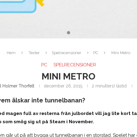
Hem
Texter
Spelrecensioner
PC
Mini Metro
PC
SPELRECENSIONER
MINI METRO
l Holmer Thorfelt
december 26, 2015
2 minut(ers) lästid
 vem älskar inte tunnelbanan?
ed magen full av resterna från julbordet vill jag lite kort ta
ro som smög sig ut på Steam i November.
som går ut på att bygga ut tunnelbanan i en storstad.
Spelet har 