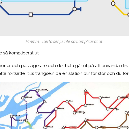
Hmmm…. Detta ser ju inte så komplicerat ut.
e så komplicerat ut.
tioner och passagerare och det hela går ut på att använda dina
tta fortsätter tills trängseln på en station blir för stor och du för