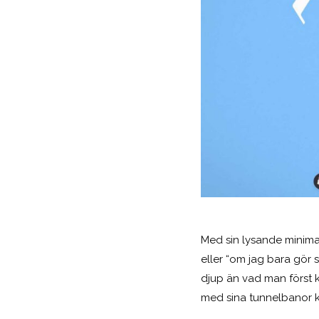
Med sin lysande minima
eller “om jag bara gör 
djup än vad man först 
med sina tunnelbanor kr