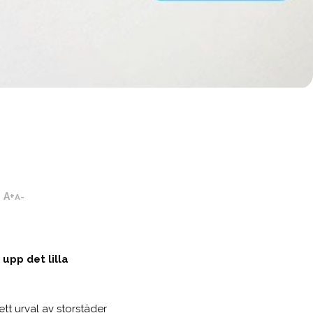
A+
A-
 upp det lilla
ett urval av storstäder