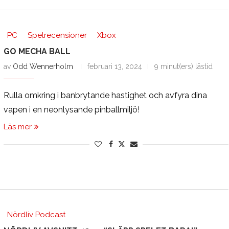
PC
Spelrecensioner
Xbox
GO MECHA BALL
av
Odd Wennerholm
februari 13, 2024
9 minut(ers) lästid
Rulla omkring i banbrytande hastighet och avfyra dina
vapen i en neonlysande pinballmiljö!
Läs mer
Nördliv Podcast