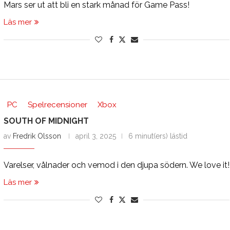
Mars ser ut att bli en stark månad för Game Pass!
Läs mer
PC
Spelrecensioner
Xbox
SOUTH OF MIDNIGHT
av
Fredrik Olsson
april 3, 2025
6 minut(ers) lästid
Varelser, vålnader och vemod i den djupa södern. We love it!
Läs mer