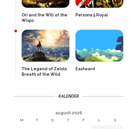
Ori and the Will of the
Persona 5 Royal
Wisps
The Legend of Zelda:
Eastward
Breath of the Wild
KALENDER
augusti 2026
M
T
O
T
F
L
S