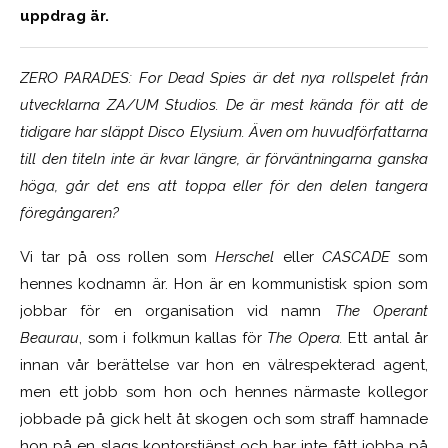
uppdrag är.
ZERO PARADES: For Dead Spies är det nya rollspelet från
utvecklarna ZA/UM Studios. De är mest kända för att de
tidigare har släppt Disco Elysium. Även om huvudförfattarna
till den titeln inte är kvar längre, är förväntningarna ganska
höga, går det ens att toppa eller för den delen tangera
föregångaren?
Vi tar på oss rollen som
Herschel
eller
CASCADE
som
hennes kodnamn är. Hon är en kommunistisk spion som
jobbar för en organisation vid namn
The Operant
Beaurau
, som i folkmun kallas för
The Opera.
Ett antal år
innan vår berättelse var hon en välrespekterad agent,
men ett jobb som hon och hennes närmaste kollegor
jobbade på gick helt åt skogen och som straff hamnade
hon på en slags kontorstjänst och har inte fått jobba på