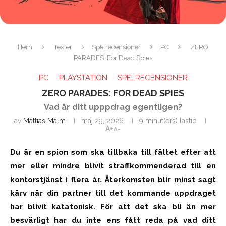
Hem
Texter
Spelrecensioner
PC
ZERO
PARADES: For Dead Spies
PC
PLAYSTATION
SPELRECENSIONER
ZERO PARADES: FOR DEAD SPIES
Vad är ditt upppdrag egentligen?
av
Mattias Malm
maj 29, 2026
9 minut(ers) lästid
A+
A-
Du är en spion som ska tillbaka till fältet efter att
mer eller mindre blivit straffkommenderad till en
kontorstjänst i flera år. Återkomsten blir minst sagt
kärv när din partner till det kommande uppdraget
har blivit katatonisk. För att det ska bli än mer
besvärligt har du inte ens fått reda på vad ditt