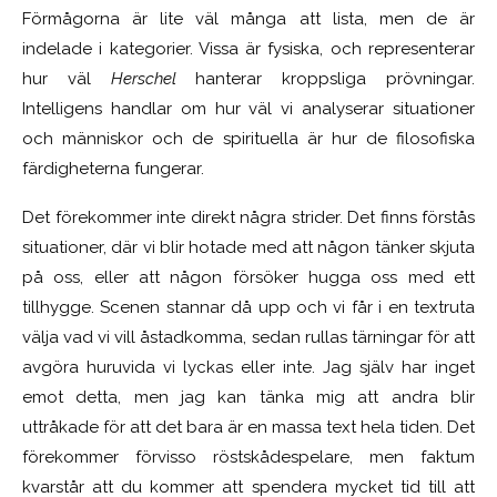
Förmågorna är lite väl många att lista, men de är
indelade i kategorier. Vissa är fysiska, och representerar
hur väl
Herschel
hanterar kroppsliga prövningar.
Intelligens handlar om hur väl vi analyserar situationer
och människor och de spirituella är hur de filosofiska
färdigheterna fungerar.
Det förekommer inte direkt några strider. Det finns förstås
situationer, där vi blir hotade med att någon tänker skjuta
på oss, eller att någon försöker hugga oss med ett
tillhygge. Scenen stannar då upp och vi får i en textruta
välja vad vi vill åstadkomma, sedan rullas tärningar för att
avgöra huruvida vi lyckas eller inte. Jag själv har inget
emot detta, men jag kan tänka mig att andra blir
uttråkade för att det bara är en massa text hela tiden. Det
förekommer förvisso röstskådespelare, men faktum
kvarstår att du kommer att spendera mycket tid till att