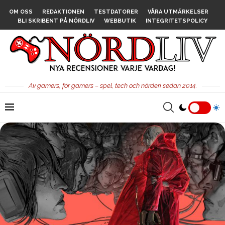
OM OSS
REDAKTIONEN
TESTDATORER
VÅRA UTMÄRKELSER
BLI SKRIBENT PÅ NÖRDLIV
WEBBUTIK
INTEGRITETSPOLICY
Av gamers, för gamers – spel, tech och nörderi sedan 2014.