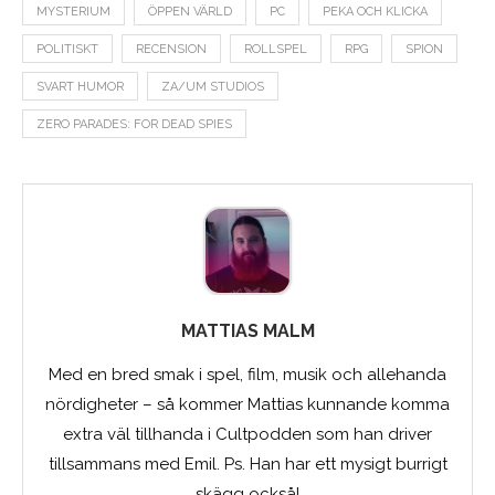
MYSTERIUM
ÖPPEN VÄRLD
PC
PEKA OCH KLICKA
POLITISKT
RECENSION
ROLLSPEL
RPG
SPION
SVART HUMOR
ZA/UM STUDIOS
ZERO PARADES: FOR DEAD SPIES
MATTIAS MALM
Med en bred smak i spel, film, musik och allehanda
nördigheter – så kommer Mattias kunnande komma
extra väl tillhanda i Cultpodden som han driver
tillsammans med Emil. Ps. Han har ett mysigt burrigt
skägg också!