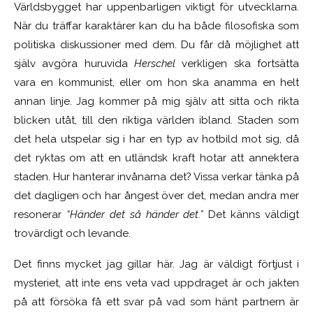
Världsbygget har uppenbarligen viktigt för utvecklarna.
När du träffar karaktärer kan du ha både filosofiska som
politiska diskussioner med dem. Du får då möjlighet att
själv avgöra huruvida
Herschel
verkligen ska fortsätta
vara en kommunist, eller om hon ska anamma en helt
annan linje. Jag kommer på mig själv att sitta och rikta
blicken utåt, till den riktiga världen ibland. Staden som
det hela utspelar sig i har en typ av hotbild mot sig, då
det ryktas om att en utländsk kraft hotar att annektera
staden. Hur hanterar invånarna det? Vissa verkar tänka på
det dagligen och har ångest över det, medan andra mer
resonerar
“Händer det så händer det.”
Det känns väldigt
trovärdigt och levande.
Det finns mycket jag gillar här. Jag är väldigt förtjust i
mysteriet, att inte ens veta vad uppdraget är och jakten
på att försöka få ett svar på vad som hänt partnern är