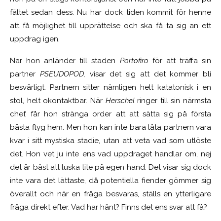
fältet sedan dess. Nu har dock tiden kommit för henne
att få möjlighet till upprättelse och ska få ta sig an ett
uppdrag igen.
När hon anländer till staden
Portofiro
för att träffa sin
partner
PSEUDOPOD,
visar det sig att det kommer bli
besvärligt. Partnern sitter nämligen helt katatonisk i en
stol, helt okontaktbar. När
Herschel
ringer till sin närmsta
chef, får hon stränga order att att sätta sig på första
bästa flyg hem. Men hon kan inte bara låta partnern vara
kvar i sitt mystiska stadie, utan att veta vad som utlöste
det. Hon vet ju inte ens vad uppdraget handlar om, nej
det är bäst att luska lite på egen hand. Det visar sig dock
inte vara det lättaste, då potentiella fiender gömmer sig
överallt och när en fråga besvaras, ställs en ytterligare
fråga direkt efter. Vad har hänt? Finns det ens svar att få?