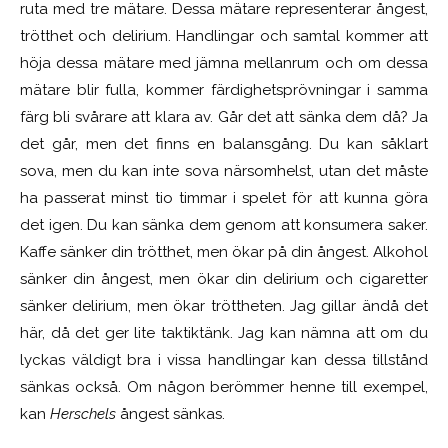
ruta med tre mätare. Dessa mätare representerar ångest,
trötthet och delirium. Handlingar och samtal kommer att
höja dessa mätare med jämna mellanrum och om dessa
mätare blir fulla, kommer färdighetsprövningar i samma
färg bli svårare att klara av. Går det att sänka dem då? Ja
det går, men det finns en balansgång. Du kan såklart
sova, men du kan inte sova närsomhelst, utan det måste
ha passerat minst tio timmar i spelet för att kunna göra
det igen. Du kan sänka dem genom att konsumera saker.
Kaffe sänker din trötthet, men ökar på din ångest. Alkohol
sänker din ångest, men ökar din delirium och cigaretter
sänker delirium, men ökar tröttheten. Jag gillar ändå det
här, då det ger lite taktiktänk. Jag kan nämna att om du
lyckas väldigt bra i vissa handlingar kan dessa tillstånd
sänkas också. Om någon berömmer henne till exempel,
kan
Herschels
ångest sänkas.