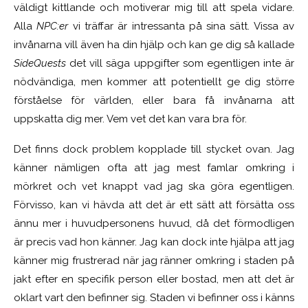
väldigt kittlande och motiverar mig till att spela vidare.
Alla
NPC:er
vi träffar är intressanta på sina sätt. Vissa av
invånarna vill även ha din hjälp och kan ge dig så kallade
SideQuests
det vill säga uppgifter som egentligen inte är
nödvändiga, men kommer att potentiellt ge dig större
förståelse för världen, eller bara få invånarna att
uppskatta dig mer. Vem vet det kan vara bra för.
Det finns dock problem kopplade till stycket ovan. Jag
känner nämligen ofta att jag mest famlar omkring i
mörkret och vet knappt vad jag ska göra egentligen.
Förvisso, kan vi hävda att det är ett sätt att försätta oss
ännu mer i huvudpersonens huvud, då det förmodligen
är precis vad hon känner. Jag kan dock inte hjälpa att jag
känner mig frustrerad när jag ränner omkring i staden på
jakt efter en specifik person eller bostad, men att det är
oklart vart den befinner sig. Staden vi befinner oss i känns