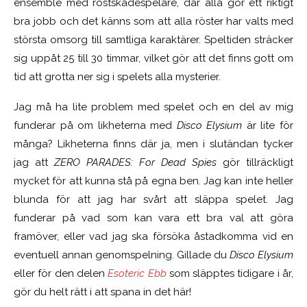
ensemble med röstskådespelare, där alla gör ett riktigt
bra jobb och det känns som att alla röster har valts med
största omsorg till samtliga karaktärer. Speltiden sträcker
sig uppåt 25 till 30 timmar, vilket gör att det finns gott om
tid att grotta ner sig i spelets alla mysterier.
Jag må ha lite problem med spelet och en del av mig
funderar på om likheterna med
Disco Elysium
är lite för
många? Likheterna finns där ja, men i slutändan tycker
jag att
ZERO PARADES: For Dead Spies
gör tillräckligt
mycket för att kunna stå på egna ben. Jag kan inte heller
blunda för att jag har svårt att släppa spelet. Jag
funderar på vad som kan vara ett bra val att göra
framöver, eller vad jag ska försöka åstadkomma vid en
eventuell annan genomspelning. Gillade du
Disco Elysium
eller för den delen
Esoteric Ebb
som släpptes tidigare i år,
gör du helt rätt i att spana in det här!