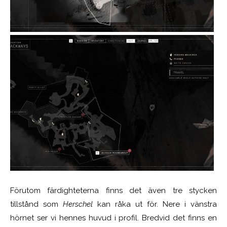
Förutom färdighteterna finns det även tre stycken
tillstånd som
Herschel
kan råka ut för. Nere i vänstra
hörnet ser vi hennes huvud i profil. Bredvid det finns en