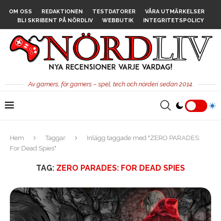
OM OSS
REDAKTIONEN
TESTDATORER
VÅRA UTMÄRKELSER
BLI SKRIBENT PÅ NÖRDLIV
WEBBUTIK
INTEGRITETSPOLICY
Av gamers, för gamers – spel, tech och nörderi sedan 2014.
Hem
Taggar
Inlägg taggade med "ZERO PARADES:
For Dead Spies"
TAG:
ZERO PARADES: FOR DEAD SPIES