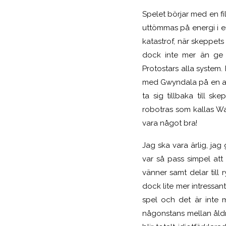
Spelet börjar med en f
uttömmas på energi i e
katastrof, när skeppet
dock inte mer än ge 
Protostars alla system.
med Gwyndala på en av p
ta sig tillbaka till s
robotras som kallas Wa
vara något bra!
Jag ska vara ärlig, ja
var så pass simpel att 
vänner samt delar till
dock lite mer intressant
spel och det är inte
någonstans mellan åldr