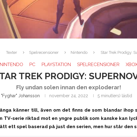
Texter
Spelrecensioner
Nintendo
Star Trek Prodigy: 
NINTENDO
PC
PLAYSTATION
SPELRECENSIONER
XBO
TAR TREK PRODIGY: SUPERNO
Fly undan solen innan den exploderar!
n "Fyghar" Johansson
november 24, 2022
5 minut(ers) lästid
ånga känner till, även om det finns de som blandar ihop 
n TV-serie riktad mot en yngre publik som kanske kan ly
fått ett spel baserad på just den serien, men hur står den s