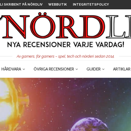
LI SKRIBENT PÅ NÖRDLIV
WEBBUTIK
INTEGRITETSPOLICY
Av gamers, för gamers – spel, tech och nörderi sedan 2014.
HÅRDVARA
ÖVRIGA RECENSIONER
GUIDER
ARTIKLAR