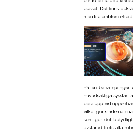
blir totalt idiotförklar
pussel. Det finns ocks
man lite emblem efteråt
På en bana springer d
huvudsakliga sysslan ä
bara upp vid uppenbara
vilket gör striderna s
som gör det betydligt 
avklarad trots alla r