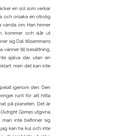
äcker en sol som verkar
a och orsaka en otrolig
ka vända om. Han hinner
n
, kommer och slår ut
nner sig Dal tillsammans
 vänner till besättning,
nte själva där, utan en
klart, men det kan inte
 spelat igenom den. Den
inger runt för att hitta
nat på planeten. Det är
v
Outright Games
utgivna
man inte befinner sig
jag kan ha kul och inte