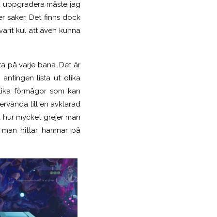
na uppgradera måste jag
r saker. Det finns dock
varit kul att även kunna
tta på varje bana. Det är
 antingen lista ut olika
 olika förmågor som kan
ervända till en avklarad
å hur mycket grejer man
et man hittar hamnar på