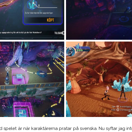
spelet är när karaktärerna pratar på svenska. Nu syftar jag inte