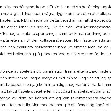
ilmsekvens där rymdskeppet Protostar med sin besättning uppt
n hiskelig fart. Inom bara några dygn kommer solen att kollaps
s kapten Dal R’El får reda på detta beordrar han att skeppet s
sin order innan en solvåg, likt de från
Skattkammarplanete
 Efter några akuta teleporteringar samt en kraschlandning befi
laneterna intill den kollapsande solen. Nu måste de hitta sina
keppet och evakuera solsystemet inom 72 timmar. Men de är i
tchers befinner sig på planeten. Vad de sysslar med är dock o
g glömde av spelets intro bara någon timma efter att jag hade
den inte lämnar några avtryck i mitt minne. Jag vet att jag spr
 rymdskeppet, men jag kom inte riktigt ihåg varför vi hade ham
 att faktiskt spela spelet efter introt. Jag har spelat ett gäng a
 många av dem jag känner att jag kan rekommendera såvida 
arna fem och tio. Men med det här spelet känner jag ändå att 