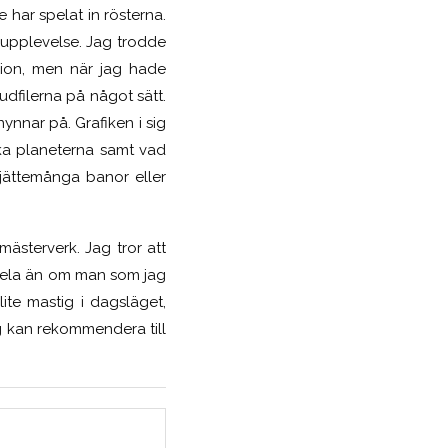
har spelat in rösterna.
g upplevelse. Jag trodde
bion, men när jag hade
dfilerna på något sätt.
ynnar på. Grafiken i sig
ika planeterna samt vad
 jättemånga banor eller
mästerverk. Jag tror att
spela än om man som jag
ite mastig i dagsläget,
ag kan rekommendera till