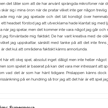
en det låter som att de har använt sprängda mikrofoner när de 
skär sig i mina öron när de pratar vilket inte ger någon trevli
billade mig när jag spelade och det lät konstigt över hemma
 headset förstod jag att utvecklarna hade klantat sig med lju
a när jag spelar, men det kommer inte vara något jag går och n
ad jag förväntade mig faktiskt. De har varit kreativa med de ol
ilket jag uppskattar, särskilt med tanke på att det inte finns
 är det kul att områdena faktiskt känns annorlunda.
t här ett okej spel, absolut inget dåligt men inte heller något 
erien som spelet är baserat på kan det vara mer intressant att 
m vad det är som har hänt tidigare. Prislappen känns dock l
ssänkning på en hundring så tror jag att det här är ett spel j
digy: Supernova