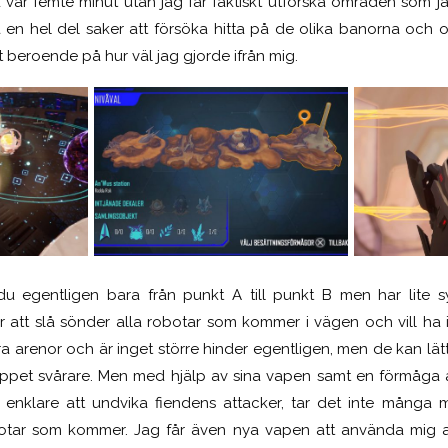
ad var femte minut utan jag får faktiskt utforska områden som jag
å en hel del saker att försöka hitta på de olika banorna och om
 beroende på hur väl jag gjorde ifrån mig.
u egentligen bara från punkt A till punkt B men har lite s
r att slå sönder alla robotar som kommer i vägen och vill ha 
 arenor och är inget större hinder egentligen, men de kan lä
näppet svårare. Men med hjälp av sina vapen samt en förmåga
enklare att undvika fiendens attacker, tar det inte många m
obotar som kommer. Jag får även nya vapen att använda mig a