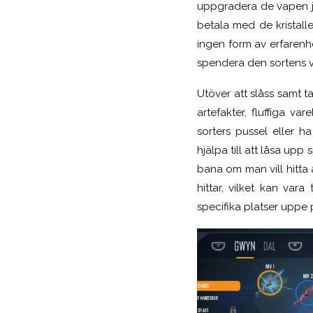
uppgradera de vapen ja
betala med de kristall
ingen form av erfarenhe
spendera den sortens v
Utöver att slåss samt ta
artefakter, fluffiga va
sorters pussel eller h
hjälpa till att låsa up
bana om man vill hitta
hittar, vilket kan var
specifika platser uppe 