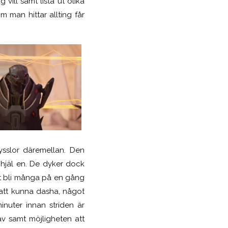
 vill samt lista ut olika
 man hittar allting får
ysslor däremellan. Den
ihjäl en. De dyker dock
tt bli många på en gång
 att kunna dasha, något
inuter innan striden är
v samt möjligheten att