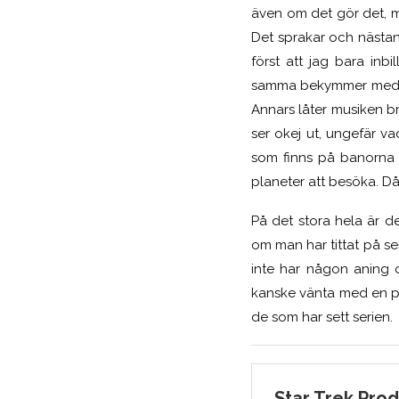
även om det gör det, m
Det sprakar och nästan 
först att jag bara in
samma bekymmer med ett
Annars låter musiken br
ser okej ut, ungefär v
som finns på banorna v
planeter att besöka. Då
På det stora hela är de
om man har tittat på s
inte har någon aning o
kanske vänta med en pri
de som har sett serien.
Star Trek Pro