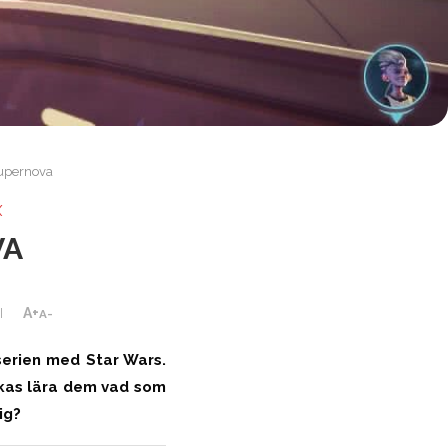
Supernova
X
VA
A+
A-
serien med Star Wars.
ckas lära dem vad som
ig?