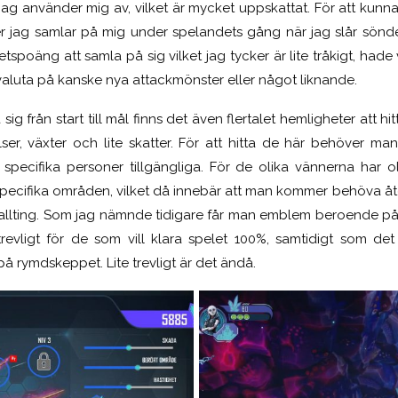
g använder mig av, vilket är mycket uppskattat. För att kun
er jag samlar på mig under spelandets gång när jag slår sönde
tspoäng att samla på sig vilket jag tycker är lite tråkigt, hade 
aluta på kanske nya attackmönster eller något liknande.
 sig från start till mål finns det även flertalet hemligheter att hi
relser, växter och lite skatter. För att hitta de här behöver man
a specifika personer tillgängliga. För de olika vännerna har
p specifika områden, vilket då innebär att man kommer behöva åt
 allting. Som jag nämnde tidigare får man emblem beroende p
a trevligt för de som vill klara spelet 100%, samtidigt som d
på rymdskeppet. Lite trevligt är det ändå.