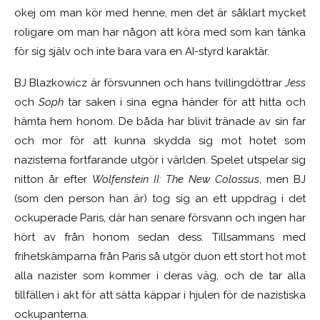
okej om man kör med henne, men det är såklart mycket
roligare om man har någon att köra med som kan tänka
för sig själv och inte bara vara en AI-styrd karaktär.
BJ Blazkowicz är försvunnen och hans tvillingdöttrar
Jess
och
Soph
tar saken i sina egna händer för att hitta och
hämta hem honom. De båda har blivit tränade av sin far
och mor för att kunna skydda sig mot hotet som
nazisterna fortfarande utgör i världen. Spelet utspelar sig
nitton år efter
Wolfenstein II: The New Colossus
, men BJ
(som den person han är) tog sig an ett uppdrag i det
ockuperade Paris, där han senare försvann och ingen har
hört av från honom sedan dess. Tillsammans med
frihetskämparna från Paris så utgör duon ett stort hot mot
alla nazister som kommer i deras väg, och de tar alla
tillfällen i akt för att sätta käppar i hjulen för de nazistiska
ockupanterna.