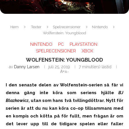
Hem
Texter
Spelrecensioner
Nintendo
Wolfenstein: Youngblood
NINTENDO
PC
PLAYSTATION
SPELRECENSIONER
XBOX
WOLFENSTEIN: YOUNGBLOOD
av
Danny Larsen
juli 25, 2019
7 minut(ers) lästid
A+
A-
I den senaste delen av Wolfenstein-serien så får vi
denna gång inte köra som seriens hjälte
BJ
Blazkowicz
, utan som hans två tvillingdöttrar. Nytt för
serien är att du nu kan köra co-op tillsammans med
en kompis och kötta på för fullt, men frågan är om
det lever upp till de tidigare spelen eller faller