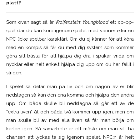
platt?
Som ovan sagt så är
Wolfenstein: Youngblood
ett co-op-
spel där du kan köra igenom spelet med vänner eller en
NPC (
icke spelbar karaktär)
. Om du ej känner för att köra
med en kompis så får du med dig systern som kommer
göra sitt bästa för att hjälpa dig dra i spakar, vrida om
nycklar eller helt enkelt hjälpa dig upp om du har fallit i
striden.
I spelet så delar man på liv och om någon av er blir
nedslagen så kan den ena komma och hjälpa den andra
upp. Om båda skulle bli nedslagna så går ett av de
”extra liven” åt och båda två kommer upp igen, men om
man skulle bli av med alla liven så får man börja om
kartan igen. Så samarbete är ett måste om man vill ha
chansen att lyckas ta sig igenom spelet. NPC:n är helt