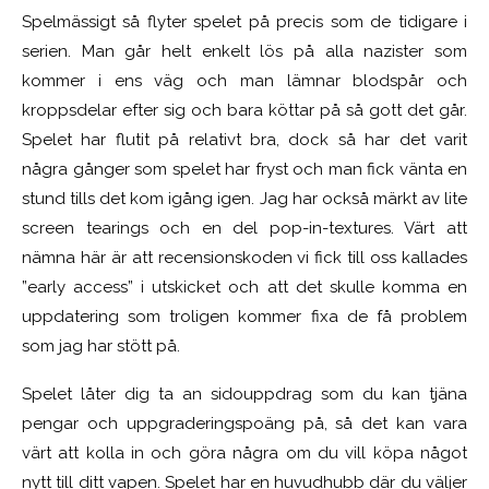
Spelmässigt så flyter spelet på precis som de tidigare i
serien. Man går helt enkelt lös på alla nazister som
kommer i ens väg och man lämnar blodspår och
kroppsdelar efter sig och bara köttar på så gott det går.
Spelet har flutit på relativt bra, dock så har det varit
några gånger som spelet har fryst och man fick vänta en
stund tills det kom igång igen. Jag har också märkt av lite
screen tearings och en del pop-in-textures. Värt att
nämna här är att recensionskoden vi fick till oss kallades
”early access” i utskicket och att det skulle komma en
uppdatering som troligen kommer fixa de få problem
som jag har stött på.
Spelet låter dig ta an sidouppdrag som du kan tjäna
pengar och uppgraderingspoäng på, så det kan vara
värt att kolla in och göra några om du vill köpa något
nytt till ditt vapen. Spelet har en huvudhubb där du väljer