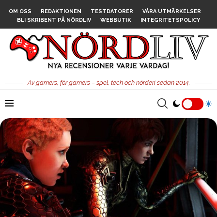
OM OSS
REDAKTIONEN
TESTDATORER
VÅRA UTMÄRKELSER
BLI SKRIBENT PÅ NÖRDLIV
WEBBUTIK
INTEGRITETSPOLICY
Av gamers, för gamers – spel, tech och nörderi sedan 2014.