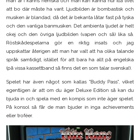
man är i känns hemska och man kan känna hur illa livet
att bo där måste ha varit. Ljudbilden är bombastisk och
musiken är blandad, då det är bekanta låtar fast på tyska
och den vanliga banmusiken. Det ambienta ljudet är helt
okej och den övriga ljudbilden (vapen och så) lika så.
Röstskådespelarna gör en riktig insats och jag
uppskattar återigen att man har valt att ha olika talande
språk samtidigt, istället för att bara ha allt på engelska
(på vissa kassettband så finns det en som talar svenska!).
Spelet har även något som kallas ”Buddy Pass”, vilket
egentligen är att om du äger Deluxe Edition så kan du
bjuda in och spela med en kompis som inte äger spelet.
På konsol så får de man bjuder in inga achievements
eller troféer.