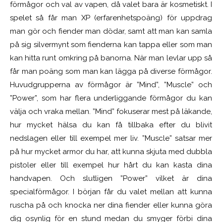
förmågor och val av vapen, då valet bara är kosmetiskt. I
spelet så får man XP (erfarenhetspoäng) för uppdrag
man gör och fiender man dödar, samt att man kan samla
på sig silvermynt som fienderna kan tappa eller som man
kan hitta runt omkring på banorna. När man levlar upp så
får man poäng som man kan lägga på diverse förmågor.
Huvudgrupperna av förmågor är ”Mind”, ”Muscle” och
”Power”, som har flera underliggande förmågor du kan
välja och vraka mellan. ”Mind” fokuserar mest på läkande,
hur mycket hälsa du kan få tillbaka efter du blivit
nedslagen eller till exempel mer liv. ”Muscle” satsar mer
på hur mycket armor du har, att kunna skjuta med dubbla
pistoler eller till exempel hur hårt du kan kasta dina
handvapen. Och slutligen ”Power” vilket är dina
specialförmågor. I början får du valet mellan att kunna
ruscha på och knocka ner dina fiender eller kunna göra
dig osynlig för en stund medan du smyger förbi dina