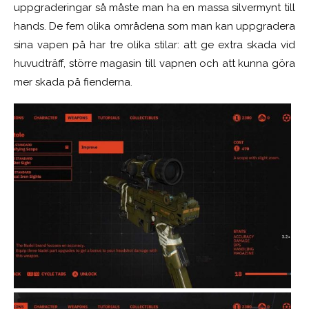
uppgraderingar så måste man ha en massa silvermynt till
hands. De fem olika områdena som man kan uppgradera
sina vapen på har tre olika stilar: att ge extra skada vid
huvudträff, större magasin till vapnen och att kunna göra
mer skada på fienderna.