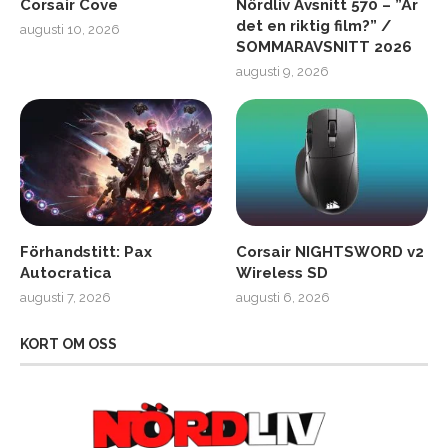
Corsair Cove
Nördliv Avsnitt 570 – ”Är
det en riktig film?” /
augusti 10, 2026
SOMMARAVSNITT 2026
augusti 9, 2026
Förhandstitt: Pax
Corsair NIGHTSWORD v2
Autocratica
Wireless SD
augusti 7, 2026
augusti 6, 2026
KORT OM OSS