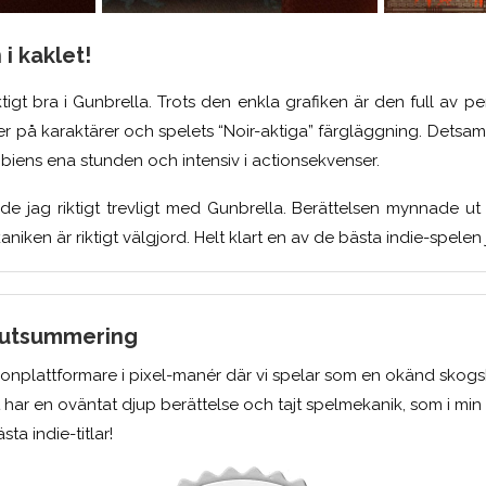
 i kaklet!
iktigt bra i Gunbrella. Trots den enkla grafiken är den full av p
r på karaktärer och spelets “Noir-aktiga” färgläggning. Detsa
mbiens ena stunden och intensiv i actionsekvenser.
e jag riktigt trevligt med Gunbrella. Berättelsen mynnade u
iken är riktigt välgjord. Helt klart en av de bästa indie-spelen j
lutsummering
ionplattformare i pixel-manér där vi spelar som en okänd skog
 har en oväntat djup berättelse och tajt spelmekanik, som i min 
ästa indie-titlar!