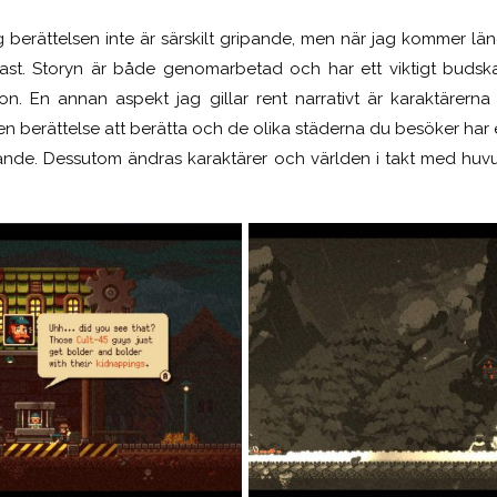
 berättelsen inte
är
särskilt gripande, men när jag kom
mer
lä
fast. Storyn är både genomarbetad och
har ett viktigt budsk
on. En annan aspekt jag gillar rent narrativt är karaktärerna
n berättelse att berätta och de olika städerna du besöker har en
ande. Dessutom ändras karaktärer och världen i takt med huvud