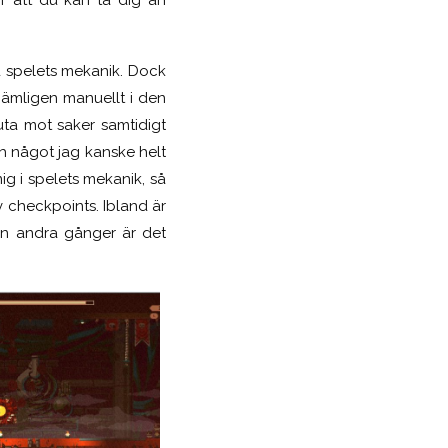
d spelet
s
mekanik. Dock
nämligen manuellt i den
uta mot saker samtidigt
h något jag kanske helt
ig i spelets mekanik, så
v checkpoints. Ibland är
an andra gånger är det