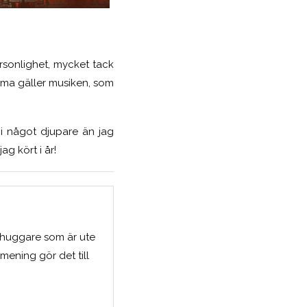
ersonlighet, mycket tack
mma gäller musiken, som
t i något djupare
än
jag
ag kört i år!
shuggare som är ute
mening gör det till