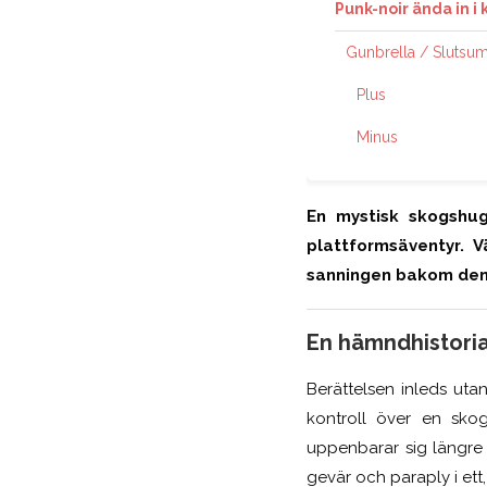
Punk-noir ända in i 
Gunbrella / Slutsu
Plus
Minus
En mystisk skogshu
plattformsäventyr. 
sanningen bakom den
En hämndhistoria
Berättelsen
inleds
utan 
kontroll över en skog
uppenbarar sig längre 
gevär och paraply i ett