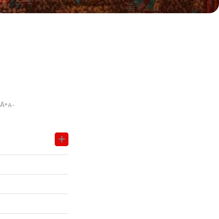
A+
A-