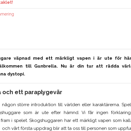
kaklet!
mmering
ggare väpnad med ett märkligt vapen
i
är ute för häm
Välkommen till Gunbrella
. Nu är din tur att rädda vär
na dystopi.
 och ett paraplygevär
någon större introduktion till världen eller karaktärer
na
. Spe
shuggare som är ute efter hämnd. Vi får ingen förklaring 
fram i spelet. Skogshuggaren har ett märkligt vapen som kalla
, och vårt första uppdrag blir att ta oss till personen som uppfu