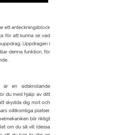
ar ett anteckningsblock
a för att kunna se vad
douppdrag. Uppdragen i
illar denna funktion, för
ande.
a är en sidskrollande
ör du med hjälp av ditt
att skydda dig mot och
nars oåtkomliga platser.
lmekaniken blir riktigt
et om du så vill (dessa
r att du kan ta dig an