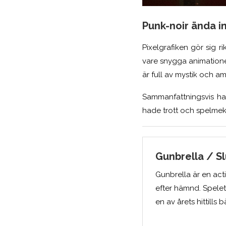
Punk-noir ända in
Pixelgrafiken gör sig r
vare snygga animatione
är full av mystik och a
Sammanfattningsvis had
hade trott och spelmekan
Gunbrella / S
Gunbrella är en act
efter hämnd. Spelet
en av årets hittills b