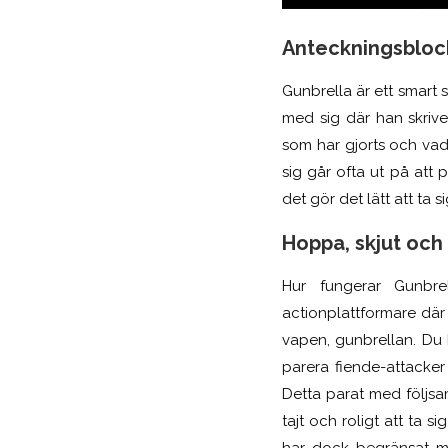
Anteckningsblock
Gunbrella är ett smart
med sig där han skriv
som har gjorts och va
sig går ofta ut på att p
det gör det lätt att ta 
Hoppa, skjut och
Hur fungerar Gunbrel
actionplattformare där
vapen, gunbrellan. Du
parera fiende-attacker 
Detta parat med följsa
tajt och roligt att ta
har dock begränsat me