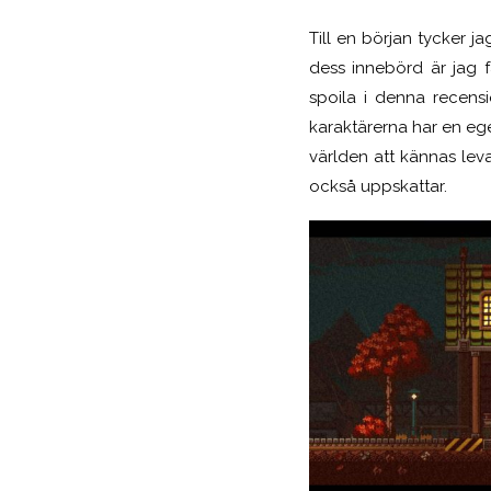
Till en början
tycker
jag
dess innebörd
är jag 
spoila i denna recensi
karaktärerna har en ege
världen att kännas lev
också uppskattar.