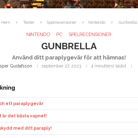
Hem
Texter
Spelrecensioner
Nintendo
Gunbrella
NINTENDO
PC
SPELRECENSIONER
GUNBRELLA
Använd ditt paraplygevär för att hämnas!
sper Gustafsson
september 27, 2023
4 minut(ers) lästid
ckning
ch ett paraplygevär
 är det bästa vapnet!
 skydd med ditt paraply!