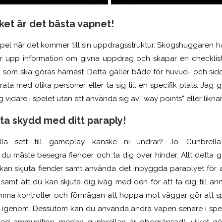
et är det bästa vapnet!
 spel när det kommer till sin uppdragsstruktur. Skogshuggaren h
er upp information om givna uppdrag och skapar en checklist
d som ska göras härnäst. Detta gäller både för huvud- och si
rata med olika personer eller ta sig till en specifik plats. Jag g
sig vidare i spelet utan att använda sig av “way points” eller likn
 ta skydd med ditt paraply!
la sett till gameplay, kanske ni undrar? Jo, Gunbrell
 du måste besegra fiender och ta dig över hinder. Allt detta g
 kan skjuta fiender samt använda det inbyggda paraplyet för 
samt att du kan skjuta dig iväg med den för att ta dig till an
mma kontroller och förmågan att hoppa mot väggar gör att spe
 sig igenom. Dessutom kan du använda andra vapen senare i spel
d ammunition, medan gunbrellan är obegränsad), vilket gö