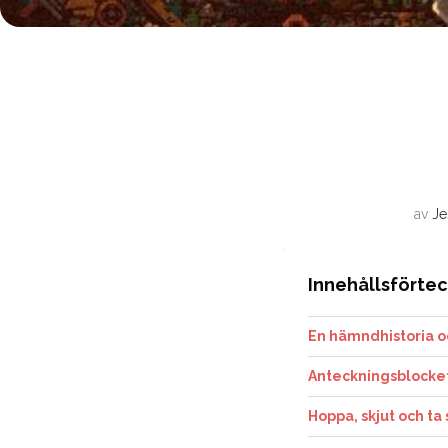
av
Je
Innehållsförte
En hämndhistoria o
Anteckningsblocket
Hoppa, skjut och ta