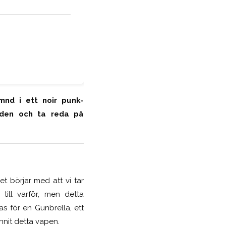
nd i ett noir punk-
lden och ta reda på
let börjar med att vi tar
till varför, men detta
s för en Gunbrella, ett
nnit detta vapen.