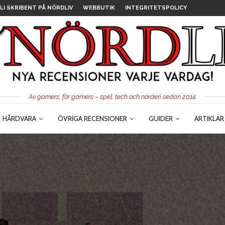
LI SKRIBENT PÅ NÖRDLIV
WEBBUTIK
INTEGRITETSPOLICY
Av gamers, för gamers – spel, tech och nörderi sedan 2014.
HÅRDVARA
ÖVRIGA RECENSIONER
GUIDER
ARTIKLAR