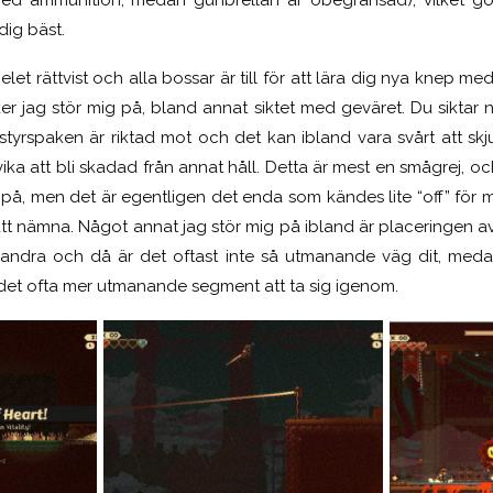
dig bäst.
et rättvist och alla bossar är till för att lära dig nya knep me
er jag stör mig på, bland annat siktet med geväret. Du siktar 
 styrspaken är riktad mot och det kan ibland vara svårt att skj
a att bli skadad från annat håll. Det
ta
är mest en smågrej, oc
 på, men det är egentligen det enda som kändes lite “off” för m
att nämna. Något annat jag stör mig på ibland är placeringen a
andra och då är det oftast inte så utmanande väg dit, med
r det ofta mer utmanande segment att ta sig igenom.