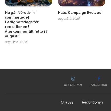
Nu går Nördliv in i
Halo: Campaign Evolved
sommarläge!
augusti 5, 2026
Ledighetsdags för
redaktionen !
Återkommer till fullo 17
augusti!
augusti 6, 2026
INSTAGRAM
FACEBOOK
Om oss
Redaktionen