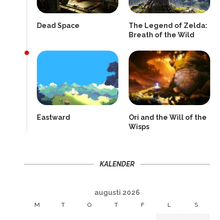
Dead Space
The Legend of Zelda:
Breath of the Wild
Eastward
Ori and the Will of the
Wisps
KALENDER
augusti 2026
M
T
O
T
F
L
S