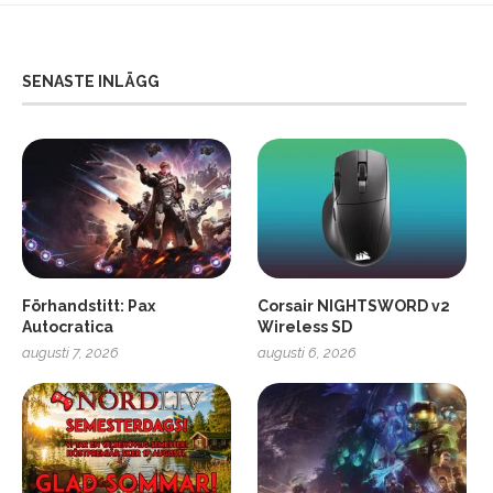
SENASTE INLÄGG
Förhandstitt: Pax
Corsair NIGHTSWORD v2
Autocratica
Wireless SD
augusti 7, 2026
augusti 6, 2026
2
Soundcore Liberty 5 Pro