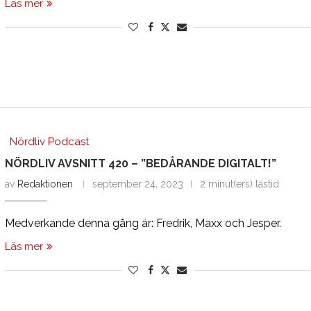
Läs mer
Nördliv Podcast
NÖRDLIV AVSNITT 420 – ”BEDÅRANDE DIGITALT!”
av
Redaktionen
september 24, 2023
2 minut(ers) lästid
Medverkande denna gång är: Fredrik, Maxx och Jesper.
Läs mer