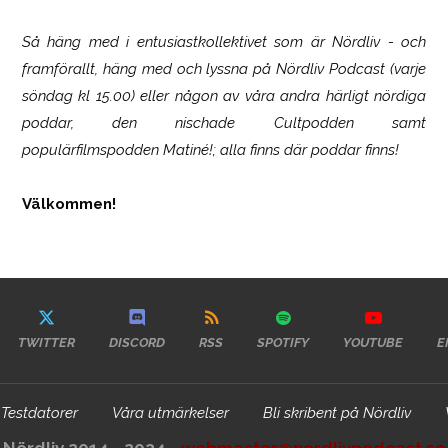
Så häng med i entusiastkollektivet som är
Nördliv
- och
framförallt, häng med och lyssna på Nördliv Podcast (varje
söndag kl 15.00) eller någon av våra andra härligt nördiga
poddar, den nischade Cultpodden samt
populärfilmspodden Matiné!; alla finns där poddar finns!
Välkommen!
TWITTER
DISCORD
RSS
SPOTIFY
YOUTUBE
E
Testdatorer
Våra utmärkelser
Bli skribent på Nördliv
Nördliv 2014 - 2024 -
webmaster@nordlivpodcast.se