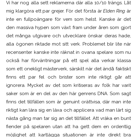
Vi har nog alla sett reklamerna där alla 10/10 trängs. Låt
mig klargöra ett par grejer. För det första är
Elden Ring
är
inte en fullpoängare för vem som helst. Kanske är det
den massiva hypen som växt fram under åren som gjort
det många utgivare och utvecklare önskar deras hade,
alla ögonen riktade mot sitt verk. Problemet blir lite när
recensenter kanske inte räknat in ovana spelare som nu
också har förväntningar på ett spel alla verkar klassa
som ett onekligt mästerverk, särskilt när det ändå faktiskt
finns ett par fel och brister som inte riktigt går att
ignorera. Mycket av det som kritiseras av folk har varit
saker som är en del av den här genrens DNA. Som sagt
finns det tillfällen som är genuint orättvisa, där man inte
riktigt kan lära sig en läxa och applicera vad man lärt sig
nästa gång man tar sig an det tillfället. Att vräka en bunt
fiender på spelaren utan att ha gett dem en ordentlig
möjlighet att kartlägga situationen är inte direkt bra