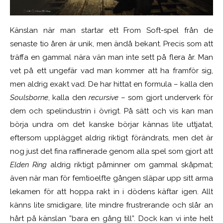
Känslan när man startar ett From Soft-spel från de
senaste tio åren är unik, men ändå bekant. Precis som att
träffa en gammal nära vän man inte sett på flera år. Man
vet på ett ungefär vad man kommer att ha framför sig,
men aldrig exakt vad. De har hittat en formula – kalla den
Soulsborne
, kalla den
recursive
– som gjort underverk för
dem och spelindustrin i övrigt. På sätt och vis kan man
börja undra om det kanske börjar kännas lite uttjatat,
eftersom upplägget aldrig riktigt förändrats, men det är
nog just det fina raffinerade genom alla spel som gjort att
Elden Ring
aldrig riktigt påminner om gammal skåpmat;
även när man för femtioelfte gången släpar upp sitt arma
lekamen för att hoppa rakt in i dödens käftar igen. Allt
känns lite smidigare, lite mindre frustrerande och slår an
hårt på känslan ”bara en gång till”. Dock kan vi inte helt