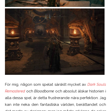
För mig, någon som spelat särskilt mycket av
Dark Souls
Remastered
och
Bloodborne
och absolut älskar historien i
alla dessa spel, är detta frustrerande nära perfektion. Jag
kan inte neka den fantastiska världen, berättandet och