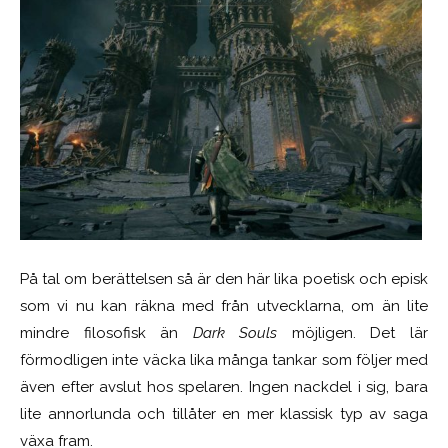
På tal om berättelsen så är den här lika poetisk och episk
som vi nu kan räkna med från utvecklarna, om än lite
mindre filosofisk än
Dark Souls
möjligen. Det lär
förmodligen inte väcka lika många tankar som följer med
även efter avslut hos spelaren. Ingen nackdel i sig, bara
lite annorlunda och tillåter en mer klassisk typ av saga
växa fram.