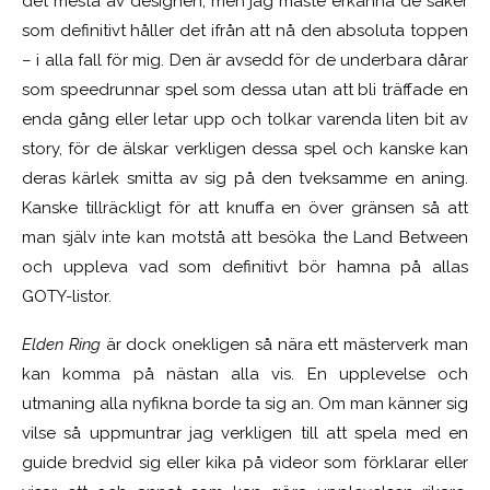
det mesta av designen; men jag måste erkänna de saker
som definitivt håller det ifrån att nå den absoluta toppen
– i alla fall för mig. Den är avsedd för de underbara dårar
som speedrunnar spel som dessa utan att bli träffade en
enda gång eller letar upp och tolkar varenda liten bit av
story, för de älskar verkligen dessa spel och kanske kan
deras kärlek smitta av sig på den tveksamme en aning.
Kanske tillräckligt för att knuffa en över gränsen så att
man själv inte kan motstå att besöka the Land Between
och uppleva vad som definitivt bör hamna på allas
GOTY-listor.
Elden Ring
är dock onekligen så nära ett mästerverk man
kan komma på nästan alla vis. En upplevelse och
utmaning alla nyfikna borde ta sig an. Om man känner sig
vilse så uppmuntrar jag verkligen till att spela med en
guide bredvid sig eller kika på videor som förklarar eller