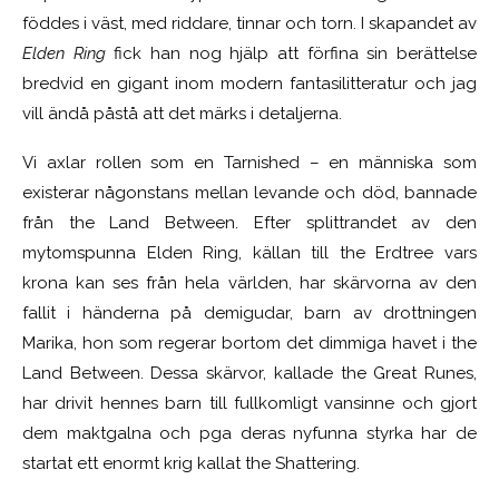
föddes i väst, med riddare, tinnar och torn. I skapandet av
Elden Ring
fick han nog hjälp att förfina sin berättelse
bredvid en gigant inom modern fantasilitteratur och jag
vill ändå påstå att det märks i detaljerna.
Vi axlar rollen som en Tarnished – en människa som
existerar någonstans mellan levande och död, bannade
från the Land Between. Efter splittrandet av den
mytomspunna Elden Ring, källan till the Erdtree vars
krona kan ses från hela världen, har skärvorna av den
fallit i händerna på demigudar, barn av drottningen
Marika, hon som regerar bortom det dimmiga havet i the
Land Between. Dessa skärvor, kallade the Great Runes,
har drivit hennes barn till fullkomligt vansinne och gjort
dem maktgalna och pga deras nyfunna styrka har de
startat ett enormt krig kallat the Shattering.