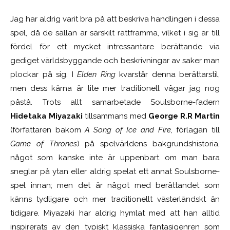
Jag har aldrig varit bra på att beskriva handlingen i dessa
spel, då de sällan är särskilt rättframma, vilket i sig är till
fördel för ett mycket intressantare berättande via
gediget världsbyggande och beskrivningar av saker man
plockar på sig. I
Elden Ring
kvarstår denna berättarstil,
men dess kärna är lite mer traditionell vågar jag nog
påstå. Trots allt samarbetade Soulsborne-fadern
Hidetaka Miyazaki
tillsammans med
George R.R Martin
(författaren bakom
A Song of Ice and Fire
, förlagan till
Game of Thrones
) på spelvärldens bakgrundshistoria,
något som kanske inte är uppenbart om man bara
sneglar på ytan eller aldrig spelat ett annat Soulsborne-
spel innan; men det är något med berättandet som
känns tydligare och mer traditionellt västerländskt än
tidigare. Miyazaki har aldrig hymlat med att han alltid
inspirerats av den typiskt klassiska fantasigenren som