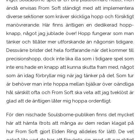
ändå envisas From Soft ständigt med att implementera
diverse sektioner som kräver skickliga hopp och försiktigt
manövrerande. Här finns äntligen en dedikerad hopp-
knapp, något jag jublade över! Hopp fungerar som man
tänker och tillåter mer utforskande än någonsin tidigare.
Dessvärre brister det hela fortfarande när det kommer till
precisionshopp, dock inte lika illa som i tidigare spel som
inte ens hade en knapp att kunna skutta fram med, något
som än idag förbryllar mig när jag tänker på det. Som tur
är behöver man inte hoppa mellan bjälkar över oändliga
hål särskilt ofta och From Soft ska veta att jag tveklöst är
glad att de äntligen låter mig hoppa ordentligt.
För den nischade Soulsborne-publiken finns det mycket
här att hämta (trots att många av dem redan klagat på
hur From Soft gjort Elden Ring alldeles för lätt). De vet
också lite vad de har att förvänta sig, med ett par riktigt