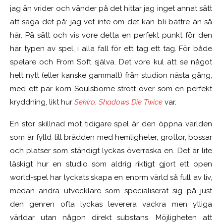
jag än vrider och vänder på det hittar jag inget annat sätt
att säga det på: jag vet inte om det kan bli bättre än så
här. På sätt och vis vore detta en perfekt punkt för den
här typen av spel, i alla fall för ett tag ett tag. För både
spelare och From Soft själva. Det vore kul att se något
helt nytt (eller kanske gammalt) från studion nästa gång,
med ett par korn Soulsborne strött över som en perfekt
kryddning, likt hur
Sekiro: Shadows Die Twice
var.
En stor skillnad mot tidigare spel är den öppna världen
som är fylld till brädden med hemligheter, grottor, bossar
och platser som ständigt lyckas överraska en. Det är lite
läskigt hur en studio som aldrig riktigt gjort ett open
world-spel har lyckats skapa en enorm värld så full av liv,
medan andra utvecklare som specialiserat sig på just
den genren ofta lyckas leverera vackra men ytliga
världar utan någon direkt substans. Möjligheten att