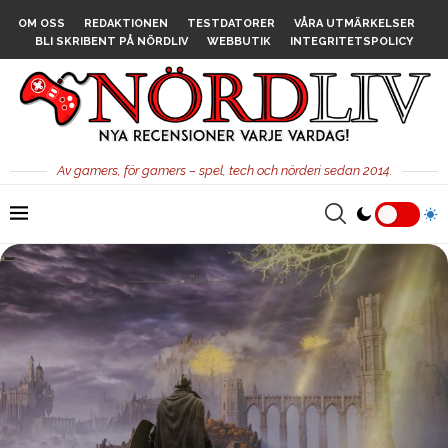
OM OSS
REDAKTIONEN
TESTDATORER
VÅRA UTMÄRKELSER
BLI SKRIBENT PÅ NÖRDLIV
WEBBUTIK
INTEGRITETSPOLICY
Av gamers, för gamers – spel, tech och nörderi sedan 2014.