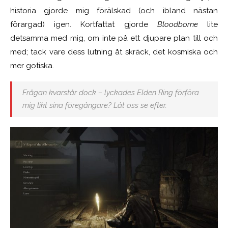
historia gjorde mig förälskad (och ibland nästan
förargad) igen. Kortfattat gjorde
Bloodborne
lite
detsamma med mig, om inte på ett djupare plan till och
med; tack vare dess lutning åt skräck, det kosmiska och
mer gotiska.
Frågan kvarstår dock – lyckades
Elden Ring
förföra
mig likt sina föregångare? Låt oss se efter.