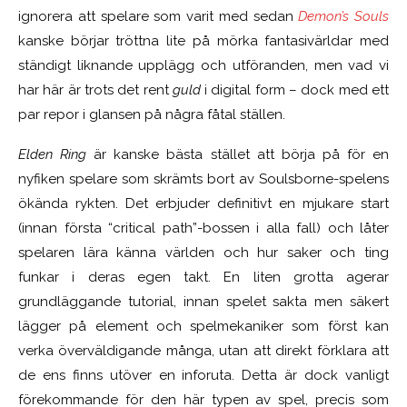
ignorera att spelare som varit med sedan
Demon’s Souls
kanske börjar tröttna lite på mörka fantasivärldar med
ständigt liknande upplägg och utföranden, men vad vi
har här är trots det rent
guld
i digital form – dock med ett
par repor i glansen på några fåtal ställen.
Elden Ring
är kanske bästa stället att börja på för en
nyfiken spelare som skrämts bort av Soulsborne-spelens
ökända rykten. Det erbjuder definitivt en mjukare start
(innan första “critical path”-bossen i alla fall) och låter
spelaren lära känna världen och hur saker och ting
funkar i deras egen takt. En liten grotta agerar
grundläggande tutorial, innan spelet sakta men säkert
lägger på element och spelmekaniker som först kan
verka överväldigande många, utan att direkt förklara att
de ens finns utöver en inforuta. Detta är dock vanligt
förekommande för den här typen av spel, precis som