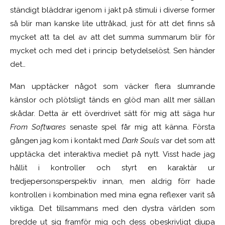
ständigt bläddrar igenom i jakt på stimuli i diverse former
så blir man kanske lite uttråkad, just för att det finns så
mycket att ta del av att det summa summarum blir för
mycket och med det i princip betydelselöst. Sen händer
det…
Man upptäcker något som väcker flera slumrande
känslor och plötsligt tänds en glöd man allt mer sällan
skådar. Detta är ett överdrivet sätt för mig att säga hur
From Softwares
senaste spel får mig att känna. Första
gången jag kom i kontakt med
Dark Souls
var det som att
upptäcka det interaktiva mediet på nytt. Visst hade jag
hållit i kontroller och styrt en karaktär ur
tredjepersonsperspektiv innan, men aldrig förr hade
kontrollen i kombination med mina egna reflexer varit så
viktiga. Det tillsammans med den dystra världen som
bredde ut sig framför mig och dess obeskrivligt djupa