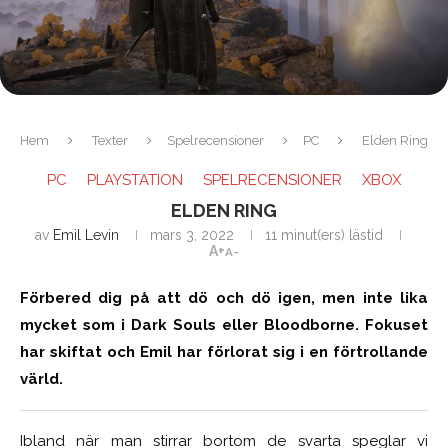
Hem
Texter
Spelrecensioner
PC
Elden Ring
PC
PLAYSTATION
SPELRECENSIONER
XBOX
ELDEN RING
av
Emil Levin
mars 3, 2022
11 minut(ers) lästid
A+
A-
Förbered dig på att dö och dö igen, men inte lika
mycket som i Dark Souls eller Bloodborne. Fokuset
har skiftat och Emil har förlorat sig i en förtrollande
värld.
Ibland när man stirrar bortom de svarta speglar vi