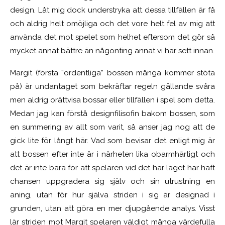
design. Låt mig dock understryka att dessa tillfällen är få
och aldrig helt omöjliga och det vore helt fel av mig att
använda det mot spelet som helhet eftersom det gör så
mycket annat bättre än någonting annat vi har sett innan.
Margit (första ”ordentliga” bossen många kommer stöta
på) är undantaget som bekräftar regeln gällande svåra
men aldrig orättvisa bossar eller tillfällen i spel som detta.
Medan jag kan förstå designfilisofin bakom bossen, som
en summering av allt som varit, så anser jag nog att de
gick lite för långt här. Vad som bevisar det enligt mig är
att bossen efter inte är i närheten lika obarmhärtigt och
det är inte bara för att spelaren vid det här läget har haft
chansen uppgradera sig själv och sin utrustning en
aning, utan för hur själva striden i sig är designad i
grunden, utan att göra en mer djupgående analys. Visst
lär striden mot Margit spelaren väldigt många värdefulla