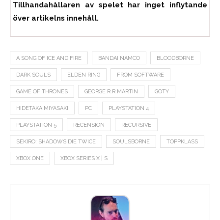
Tillhandahållaren av spelet har inget inflytande
över artikelns innehåll.
A SONG OF ICE AND FIRE
BANDAI NAMCO
BLOODBORNE
DARK SOULS
ELDEN RING
FROM SOFTWARE
GAME OF THRONES
GEORGE R.R MARTIN
GOTY
HIDETAKA MIYASAKI
PC
PLAYSTATION 4
PLAYSTATION 5
RECENSION
RECURSIVE
SEKIRO: SHADOWS DIE TWICE
SOULSBORNE
TOPPKLASS
XBOX ONE
XBOX SERIES X | S